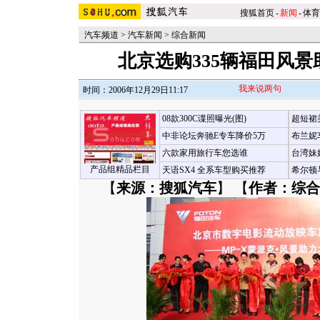
搜狐首页
-
新闻
-
体育
汽车频道
>
汽车新闻
>
综合新闻
北京选购335辆福田风
我来说两句
时间：2006年12月29日11:17
08款300C谍照曝光(图)
超短裙
中非论坛奔驰E专车降价5万
布兰妮
六款家用旅行车您选谁
台湾妹
产品组精品栏目
天语SX4 全系车型购买推荐
希尔顿
【
来源：搜狐汽车
】 【
作者：综合