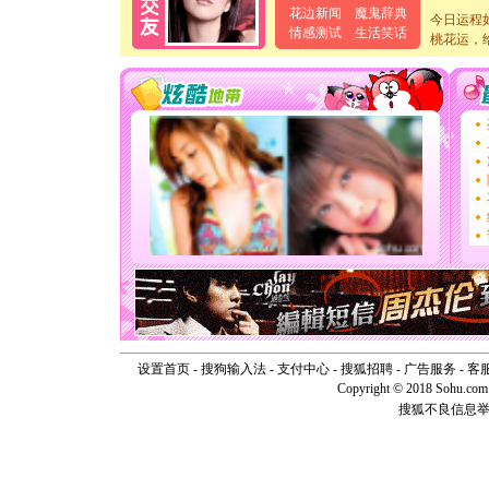
[元旦]
当
花边新闻
魔鬼辞典
今日运程
泣，这痛
情感测试
生活笑话
桃花运，
卖了。水
[春节]
风
颜！冬去
道一声平
[春节]
传
片叶子是
送你一棵
[圣诞节]
你太多，
要平安！
[圣诞节]
能正大光明
天都要快
[圣诞节]
如意,快乐
[元旦]
看
断电。爱
你是我专
设置首页
-
搜狗输入法
-
支付中心
-
搜狐招聘
-
广告服务
-
客
[元旦]
如
Copyright © 2018 Sohu.com I
起；二是
搜狐不良信息
离。水晶
[元旦]
当
泣，这痛
卖了。水
[春节]
风