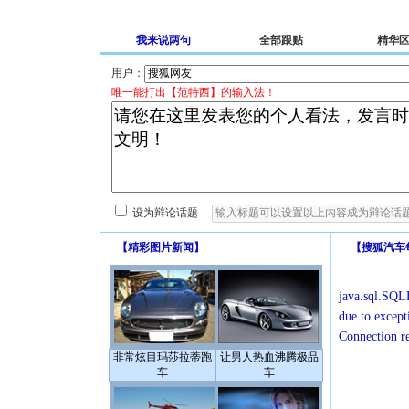
我来说两句
全部跟贴
精华
用户：
唯一能打出【范特西】的输入法！
设为辩论话题
【
精彩图片新闻
】
【
搜狐汽车
java.sql.SQLE
due to except
Connection r
非常炫目玛莎拉蒂跑
让男人热血沸腾极品
车
车