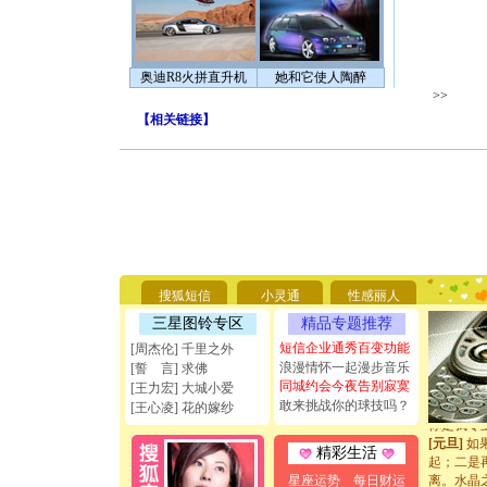
奥迪R8火拼直升机
她和它使人陶醉
>>
【
相关链接
】
[圣诞节]
你太多，
要平安！
[圣诞节]
搜狐短信
小灵通
性感丽人
能正大光明
三星图铃专区
精品专题推荐
天都要快
[圣诞节]
短信企业通秀百变功能
[周杰伦] 千里之外
如意,快乐
浪漫情怀一起漫步音乐
[誓 言] 求佛
[元旦]
看
同城约会今夜告别寂寞
[王力宏] 大城小爱
断电。爱
敢来挑战你的球技吗？
[王心凌] 花的嫁纱
你是我专
[元旦]
如
精彩生活
起；二是
离。水晶
星座运势
每日财运