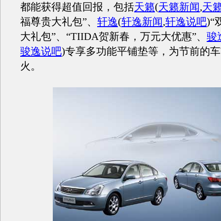
都能获得超值回报，包括
天籁
(
天籁新闻
,
天
福尊贵大礼包”、
轩逸
(
轩逸新闻
,
轩逸说吧
)
“
大礼包”、“TIIDA贺新春，万元大优惠”、
骏
骏逸说吧
)
专享多功能平铺垫等，为节前的车
火。