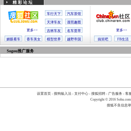
精 彩 论 坛
车行天下
汽车茶馆
天津车友
谍照趣图
更多>>
更多>>
吉林车友
名车荟萃
媚眼看车
香车美女
模型世界
越野帝国
搞笑吧
FB生活
Sogou推广服务
设置首页
-
搜狗输入法
-
支付中心
-
搜狐招聘
-
广告服务
-
客
Copyright
©
2016 Sohu.com
搜狐不良信息