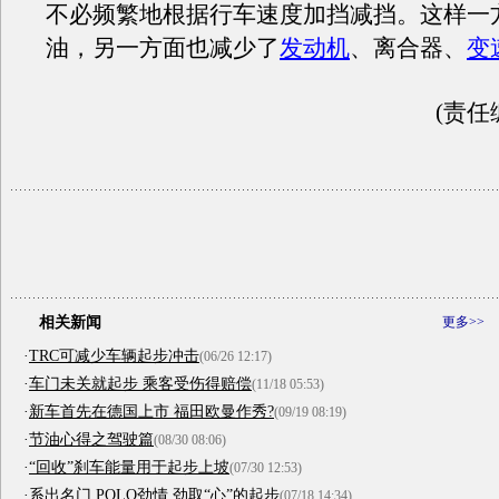
不必频繁地根据行车速度加挡减挡。这样一
油，另一方面也减少了
发动机
、离合器、
变
(责任
相关新闻
更多>>
·
TRC可减少车辆起步冲击
(06/26 12:17)
·
车门未关就起步 乘客受伤得赔偿
(11/18 05:53)
·
新车首先在德国上市 福田欧曼作秀?
(09/19 08:19)
·
节油心得之驾驶篇
(08/30 08:06)
·
“回收”刹车能量用于起步上坡
(07/30 12:53)
·
系出名门 POLO劲情 劲取“心”的起步
(07/18 14:34)