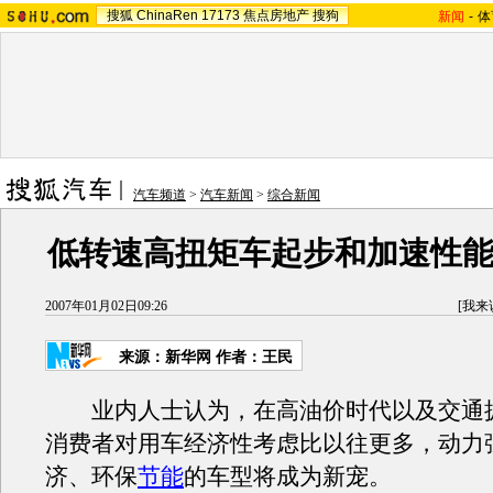
搜狐
ChinaRen
17173
焦点房地产
搜狗
新闻
-
体
汽车频道
>
汽车新闻
>
综合新闻
低转速高扭矩车起步和加速性能
2007年01月02日09:26
[
我来
来源：新华网 作者：王民
业内人士认为，在高油价时代以及交通
消费者对用车经济性考虑比以往更多，动力
济、环保
节能
的车型将成为新宠。