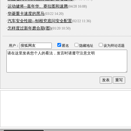
·
运动健将--嘉年华、赛拉图和速腾
(04/28 16:08)
·
华菱重卡速度的黑马
(03/22 14:20)
·
汽车安全性能--刨根究底问安全配置
(02/22 11:36)
·
怎样度过新年磨合期(图)
(01/20 10:50)
用户：
匿名
隐藏地址
设为辩论话题