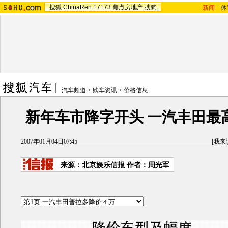
搜狐
ChinaRen
17173
焦点房地产
搜狗
新闻
-
体
汽车频道
>
购车资讯
>
价格信息
新年车市降字开头 一汽丰田最
2007年01月04日07:45
[
我来
来源：北京娱乐信报 作者：周光军