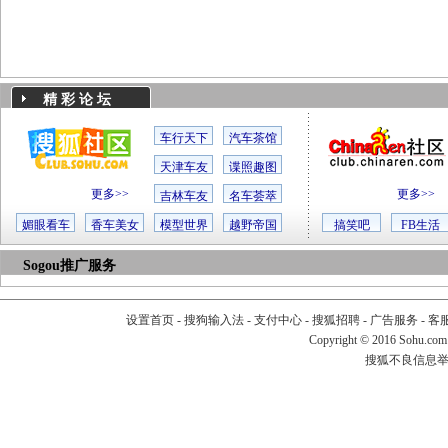
精 彩 论 坛
车行天下
汽车茶馆
天津车友
谍照趣图
更多>>
更多>>
吉林车友
名车荟萃
媚眼看车
香车美女
模型世界
越野帝国
搞笑吧
FB生活
Sogou推广服务
设置首页
-
搜狗输入法
-
支付中心
-
搜狐招聘
-
广告服务
-
客
Copyright
©
2016 Sohu.com
搜狐不良信息