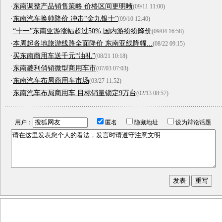
·
东南调整产品销售策略 价格区间更明晰
(09/11 11:00)
·
东南汽车换帅降价 冲击“金九银十”
(09/10 12:40)
·
“十一”东南亚游涨幅超过50% 国内游纷纷降价
(09/04 16:58)
·
本周起各地旅游线路全面降价 东南亚线降幅...
(08/22 09:15)
·
买东南商用车送千元“油礼”
(08/21 10:18)
·
东南菱利俏销微型商用车市
(07/03 07:03)
·
东南汽车布局商用车市场
(03/27 11:52)
·
东南汽车布局商用车 目标销量锁定9万台
(02/13 08:57)
用户：
匿名
隐藏地址
设为辩论话题