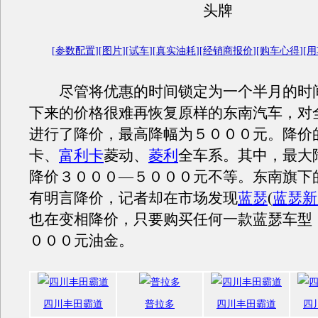
头牌
[
参数配置
][
图片
][
试车
][
真实油耗
][
经销商报价
][
购车心得
][
用
尽管将优惠的时间锁定为一个半月的时
下来的价格很难再恢复原样的东南汽车，对
进行了降价，最高降幅为５０００元。降价
卡、
富利卡
菱动、
菱利
全车系。其中，最大
降价３０００—５０００元不等。东南旗下
有明言降价，记者却在市场发现
蓝瑟
(
蓝瑟新
也在变相降价，只要购买任何一款蓝瑟车型
０００元油金。
四川丰田霸道
普拉多
四川丰田霸道
四