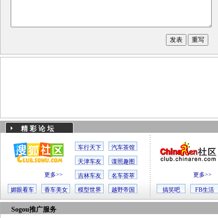
精 彩 论 坛
车行天下
汽车茶馆
天津车友
谍照趣图
更多>>
更多>>
吉林车友
名车荟萃
媚眼看车
香车美女
模型世界
越野帝国
搞笑吧
FB生活
Sogou推广服务