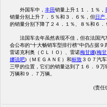
外国车中，
丰田
销量上升１１．１％，
销量分别上升７．５％和３．６％，但
日产
的销量分别下降了２４．１％、８％和６．
法国车去年虽然表现不佳，但在法国汽
会公布的“十大畅销车型排行榜”中仍占据９
雷诺克利奥（ＣＬＩＯ）、雷诺
梅甘娜
(
梅甘
娜说吧
)
（ＭＥＧＡＮＥ）和
标致
３０７汽车
三甲的位置，它们的销量达到了１６．９万
万辆和９．７万辆。
(责任