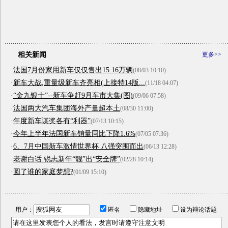
相关新闻
更多>>
·
法国7月份家用新车仅仅售出15.16万辆
(08/03 10:10)
·
新车大战,重量级新车齐亮相(上接特14版...
(11/18 04:07)
·
“金九银十”--新车争赶9月车市大集(图)
(09/06 07:58)
·
法国两大汽车集团海外产量超本土
(08/30 11:00)
·
年度新车谋奖各有“利器”
(07/13 10:15)
·
今年上半年法国新车销量同比下降1.6%
(07/05 07:36)
·
6、7月中国新车激情世界杯 八强突围而出
(06/13 12:28)
·
老谢白话:锐志新年“靓”出“安全牌”
(02/28 10:14)
·
圆了谁的家庭梦想?
(01/09 15:10)
用户：
匿名
隐藏地址
设为辩论话题