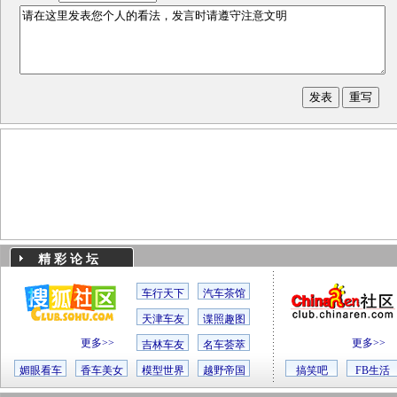
精 彩 论 坛
车行天下
汽车茶馆
天津车友
谍照趣图
更多>>
更多>>
吉林车友
名车荟萃
媚眼看车
香车美女
模型世界
越野帝国
搞笑吧
FB生活