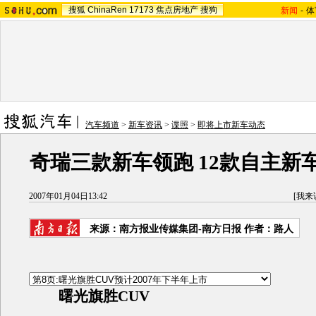
搜狐
ChinaRen
17173
焦点房地产
搜狗
新闻
-
体
汽车频道
>
新车资讯
>
谍照
>
即将上市新车动态
奇瑞三款新车领跑 12款自主新车
2007年01月04日13:42
[
我来
来源：南方报业传媒集团-南方日报 作者：路人
曙光旗胜CUV