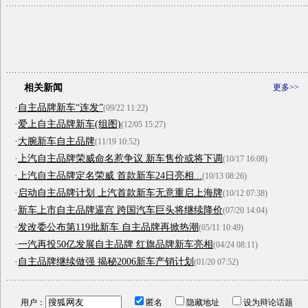
相关新闻
更多>>
·
自主品牌新车“连发”
(09/22 11:22)
·
爱上自主品牌新车(组图)
(12/05 15:27)
·
大腕新车自主品牌
(11/19 10:52)
·
上汽自主品牌荣威命名惹争议 新车售价或将下调
(10/17 16:08)
·
上汽自主品牌定名荣威 首款新车24日亮相...
(10/13 08:26)
·
启动自主品牌计划 上汽首款新车无意重启上海牌
(10/12 07:38)
·
新车上市自主品牌逼宫 跨国汽车巨头将继续降价
(07/20 14:04)
·
发改委公布第119批新车 自主品牌再掀热潮
(05/11 10:49)
·
一汽再投50亿发展自主品牌 红旗品牌新车亮相
(04/24 08:11)
·
自主品牌继续做强 揭秘2006新车产销计划
(01/20 07:52)
用户：
匿名
隐藏地址
设为辩论话题