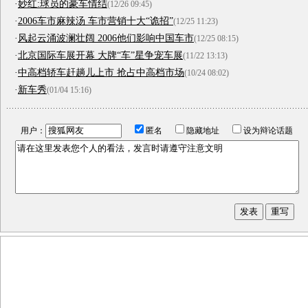
·
妙红:球员的豪车情结
(12/26 09:45)
·
2006车市麻辣汤 车市营销十大“诡招”
(12/25 11:23)
·
风起云涌波澜壮阔 2006他们影响中国车市
(12/25 08:15)
·
北京国际车展开幕 大牌“车”星争宠车展
(11/22 13:13)
·
中高档轿车赶趟儿上市 抢占中高档市场
(10/24 08:02)
·
新车秀
(01/04 15:16)
用户：
匿名
隐藏地址
设为辩论话题