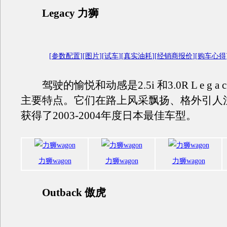
Legacy 力狮
[
参数配置
][
图片
][
试车
][
真实油耗
][
经销商报价
][
购车心得
驾驶的愉悦和动感是2.5i 和3.0R L e g a c
主要特点。它们在路上风采飘扬、格外引人
获得了2003-2004年度日本最佳车型。
力狮wagon
力狮wagon
力狮wagon
Outback 傲虎