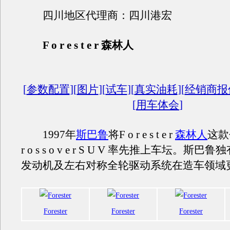
四川地区代理商：四川港宏
F o r e s t e r 森林人
[
参数配置
][
图片
][
试车
][
真实油耗
][
经销商报
[
用车体会
]
1997年
斯巴鲁
将F o r e s t e r
森林人
这款
r o s s o v e r S U V 率先推上车坛。斯
发动机及左右对称全轮驱动系统在造车领域
Forester
Forester
Forester