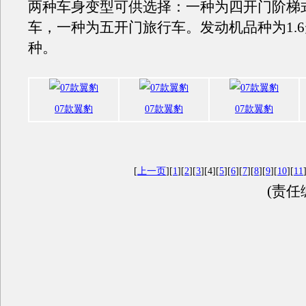
两种车身变型可供选择：一种为四开门阶梯
车，一种为五开门旅行车。发动机品种为1.6
种。
07款翼豹
07款翼豹
07款翼豹
[
上一页
][
1
][
2
][
3
][4][
5
][
6
][
7
][
8
][
9
][
10
][
11
(责任