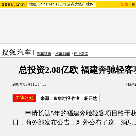
搜狐
ChinaRen
17173
焦点房地产
搜狗
新闻
-
体
汽车频道
>
汽车新闻
>
产业新闻
总投资2.08亿欧 福建奔驰轻
2007年01月11日14:55
[
我来
来源：京华时报 作者：杨开然
申请长达5年的福建奔驰轻客项目终于获
日，商务部发布公告，对外公布了这一消息