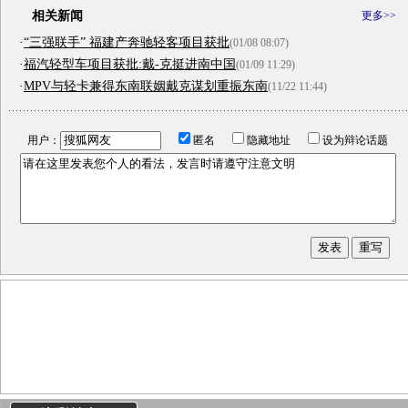
相关新闻
更多>>
·
“三强联手” 福建产奔驰轻客项目获批
(01/08 08:07)
·
福汽轻型车项目获批:戴-克挺进南中国
(01/09 11:29)
·
MPV与轻卡兼得东南联姻戴克谋划重振东南
(11/22 11:44)
用户：
匿名
隐藏地址
设为辩论话题