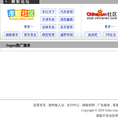
精 彩 论 坛
车行天下
汽车茶馆
天津车友
谍照趣图
更多>>
更多>>
吉林车友
名车荟萃
媚眼看车
香车美女
模型世界
越野帝国
搞笑吧
FB生活
Sogou推广服务
设置首页
-
搜狗输入法
-
支付中心
-
搜狐招聘
-
广告服务
-
客
Copyright
©
2016 Sohu.com
搜狐不良信息