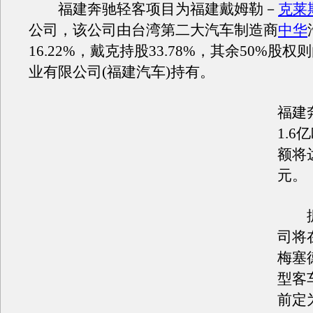
福建奔驰轻客项目为福建戴姆勒－
克莱
公司，该公司由台湾第二大汽车制造商
中华
16.22%，戴克持股33.78%，其余50%股
业有限公司(福建汽车)持有。
福建
1.
额将达
元。
据
司将在
梅塞
型客
前定