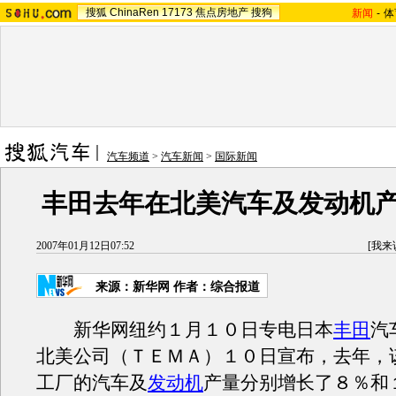
搜狐
ChinaRen
17173
焦点房地产
搜狗
新闻
-
体
汽车频道
>
汽车新闻
>
国际新闻
丰田去年在北美汽车及发动机
2007年01月12日07:52
[
我来
来源：新华网 作者：综合报道
新华网纽约１月１０日专电日本
丰田
汽
北美公司（ＴＥＭＡ）１０日宣布，去年，
工厂的汽车及
发动机
产量分别增长了８％和