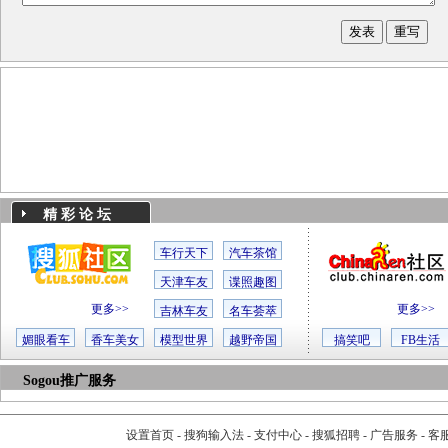
精 彩 论 坛
车行天下
汽车茶馆
天津车友
谍照趣图
更多>>
更多>>
吉林车友
名车荟萃
媚眼看车
香车美女
模型世界
越野帝国
搞笑吧
FB生活
Sogou推广服务
设置首页
-
搜狗输入法
-
支付中心
-
搜狐招聘
-
广告服务
-
客