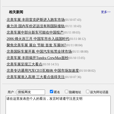
相关新闻
更多>>
·
北美车展:丰田雷克萨斯进入跑车市场
(01/10 07:43)
·
秦力洪:国内车价还远没有和国际接轨
(01/11 10:43)
·
北美车展中部分新车可能在中国投产
(01/11 09:03)
·
2006:烽火连三月 中国车市步入战国时代
(01/11 08:12)
·
聚焦北美车展 展台 节能 首发 车展007
(01/11 08:04)
·
北美国际车展开幕 中国汽车拓荒全球市场
(01/11 08:00)
·
北美车展:丰田揭开Tundra CrewMax面纱
(01/10 15:05)
·
北美车展呈现三大看点
(01/10 14:51)
·
北美专访通用汽车CEO瓦格纳 中国市场加速度
(01/10 08:02)
·
北美车展渐入高潮 三大看点值得关注
(01/10 07:36)
用户：
匿名
隐藏地址
设为辩论话题