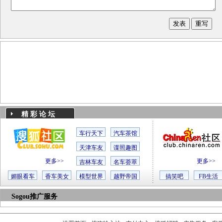
精 彩 论 坛
车行天下
汽车茶馆
天津车友
谍照趣图
更多>>
更多>>
吉林车友
名车荟萃
媚眼看车
香车美女
模型世界
越野帝国
搞笑吧
FB生活
Sogou推广服务