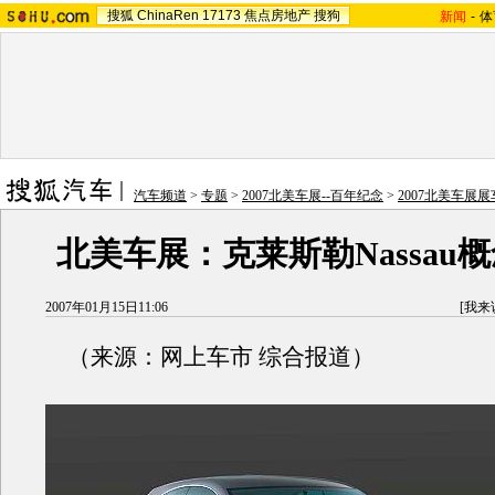
搜狐
ChinaRen
17173
焦点房地产
搜狗
新闻
-
体
汽车频道
>
专题
>
2007北美车展--百年纪念
>
2007北美车展
北美车展：克莱斯勒Nassau
2007年01月15日11:06
[
我来
（来源：网上车市 综合报道）