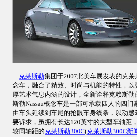
克莱斯勒
集团于2007北美车展发表的克莱斯勒
念车，融合了精致、时尚与机能的特性，以
厚艺术气息内涵的设计，全新诠释克赖斯勒
斯勒Nassau概念车是一部可承载四人的四门
由车头延续到车尾的抢眼车身线条，以动感
要诉求，虽拥有长达120英寸的大型车轴距
较同轴距的
克莱斯勒300C
(
克莱斯勒300C新