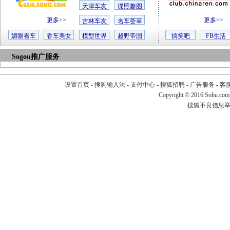
天津车友
谍照趣图
更多>>
更多>>
吉林车友
名车荟萃
媚眼看车
香车美女
模型世界
越野帝国
搞笑吧
FB生活
Sogou推广服务
设置首页
-
搜狗输入法
-
支付中心
-
搜狐招聘
-
广告服务
-
客
Copyright
©
2016 Sohu.com
搜狐不良信息