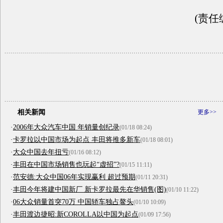
(责任
相关新闻
更多>>
·
2006年大众汽车中国 年销量创纪录
(01/18 08:24)
·
卡罗拉以中国市场为起点 丰田将推多新车
(01/18 08:01)
·
大众中国去年扭亏
(01/16 08:12)
·
丰田在中国市场销售也玩起“虚招”?
(01/15 11:11)
·
范安德:大众中国06年实现赢利 超过预期
(01/11 20:31)
·
丰田今年将建中国新厂 新卡罗拉最先在华销售(图)
(01/10 11:22)
·
06大众销量首突70万 中国轿车独占鳌头
(01/10 10:09)
·
丰田渡边捷昭:新COROLLA以中国为起点
(01/09 17:56)