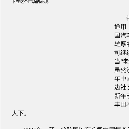
下在这个市场的表现。
特
通用
国汽
雄厚
司继
当“
虽然没
年中
边社
新年
丰田
人下。