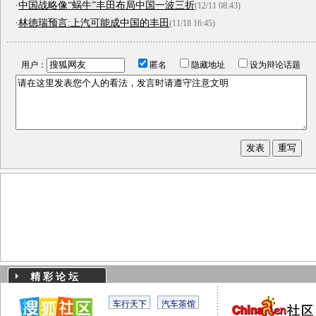
·
中国战略像“蜗牛”丰田布局中国一波三折
(12/11 08:43)
·
林德瑞预言:上汽可能成中国的丰田
(11/18 16:45)
用户：
匿名
隐藏地址
设为辩论话题
精 彩 论 坛
车行天下
汽车茶馆