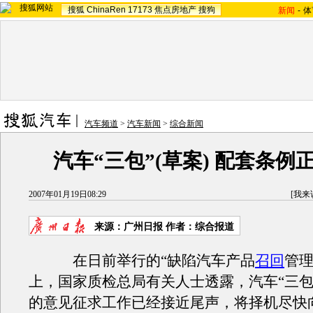
搜狐
ChinaRen
17173
焦点房地产
搜狗
新闻
-
体
汽车频道
>
汽车新闻
>
综合新闻
汽车“三包”(草案) 配套条例
2007年01月19日08:29
[
我来
来源：广州日报 作者：综合报道
在日前举行的“缺陷汽车产品
召回
管理
上，国家质检总局有关人士透露，汽车“三包”
的意见征求工作已经接近尾声，将择机尽快