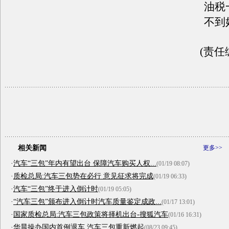
油税
不到
(责任
相关新闻
更多>>
·
汽车“三包”年内有望出台 保障汽车购买人权...
(01/19 08:07)
·
质检总局:汽车三包势在必行 意见征求将完成
(01/19 06:33)
·
汽车“三包”终于进入倒计时
(01/19 05:05)
·
“汽车三包”颁布进入倒计时汽车质量鉴定成政...
(01/17 13:01)
·
国家质检总局:汽车三包政策将择机出台-搜狐汽车
(01/16 16:31)
·
华晨操办国内首例退车 汽车三包重新燃起
(08/23 09:45)