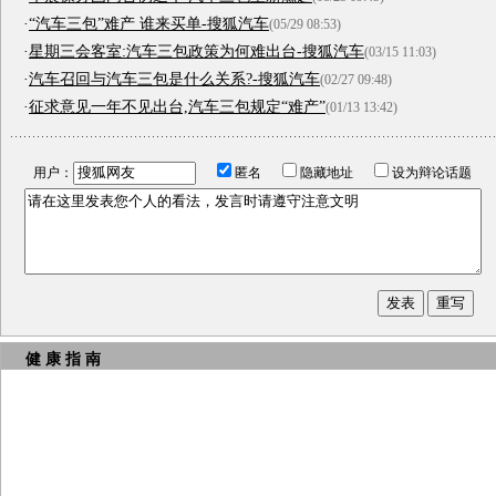
·
“汽车三包”难产 谁来买单-搜狐汽车
(05/29 08:53)
·
星期三会客室:汽车三包政策为何难出台-搜狐汽车
(03/15 11:03)
·
汽车召回与汽车三包是什么关系?-搜狐汽车
(02/27 09:48)
·
征求意见一年不见出台,汽车三包规定“难产”
(01/13 13:42)
用户：
匿名
隐藏地址
设为辩论话题
健 康 指 南