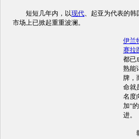
短短几年内，以
现代
、起亚为代表的韩
市场上已掀起重重波澜。
伊兰
赛拉
都已
熟能
牌，
命就
名度
加”
进。
韩