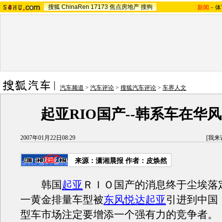
搜狐
ChinaRen
17173
焦点房地产
搜狗
新闻
-
体
汽车频道
>
汽车评论
>
搜狐汽车评论
>
车界人文
起亚RIO国产--韩系车在华
2007年01月22日08:29
[
我来
来源：潇湘晨报 作者：皮焕然
韩国
起亚
ＲＩＯ国产的消息终于尘埃落
一黄金排量车型被
东风悦达起亚
引进到中国
型车市场注定要增添一个强有力的竞争者。