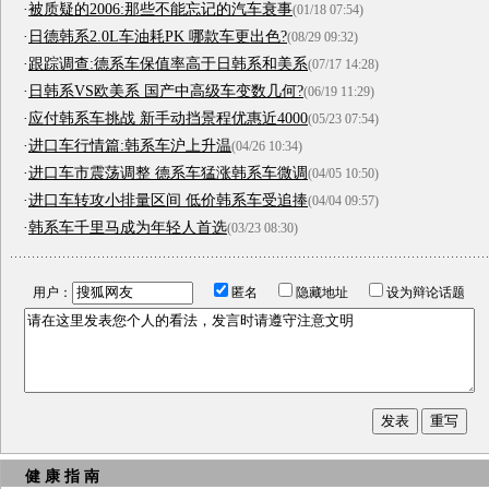
·
被质疑的2006:那些不能忘记的汽车衰事
(01/18 07:54)
·
日德韩系2.0L车油耗PK 哪款车更出色?
(08/29 09:32)
·
跟踪调查:德系车保值率高于日韩系和美系
(07/17 14:28)
·
日韩系VS欧美系 国产中高级车变数几何?
(06/19 11:29)
·
应付韩系车挑战 新手动挡景程优惠近4000
(05/23 07:54)
·
进口车行情篇:韩系车沪上升温
(04/26 10:34)
·
进口车市震荡调整 德系车猛涨韩系车微调
(04/05 10:50)
·
进口车转攻小排量区间 低价韩系车受追捧
(04/04 09:57)
·
韩系车千里马成为年轻人首选
(03/23 08:30)
用户：
匿名
隐藏地址
设为辩论话题
健 康 指 南