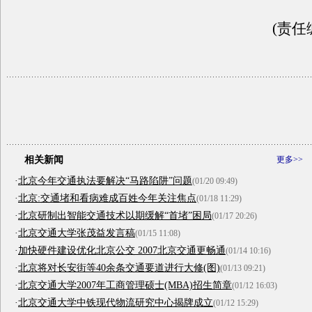
(责任
相关新闻
更多>>
·
北京今年交通执法要解决“马路陷阱”问题
(01/20 09:49)
·
北京:交通堵和看病难成百姓今年关注焦点
(01/18 11:29)
·
北京研制出智能交通技术以期缓解“首堵”困局
(01/17 20:26)
·
北京交通大学张茂益发言稿
(01/15 11:08)
·
加快硬件建设优化北京公交 2007北京交通更畅通
(01/14 10:16)
·
北京将对长安街等40余条交通要道进行大修(图)
(01/13 09:21)
·
北京交通大学2007年工商管理硕士(MBA)招生简章
(01/12 16:03)
·
北京交通大学中铁现代物流研究中心揭牌成立
(01/12 15:29)