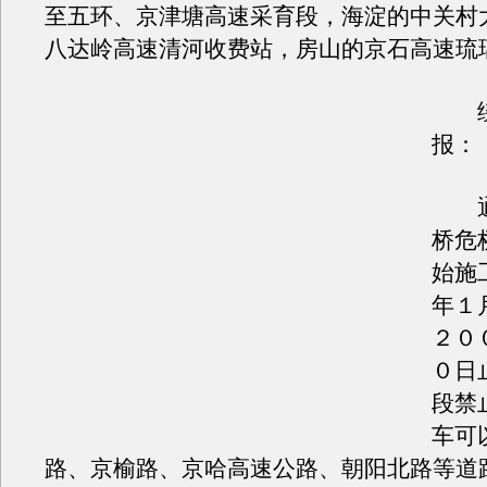
至五环、京津塘高速采育段，海淀的中关村
八达岭高速清河收费站，房山的京石高速琉
绕
报：
通
桥危
始施
年１
２０
０日
段禁
车可
路、京榆路、京哈高速公路、朝阳北路等道