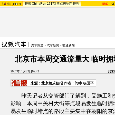
搜狐
ChinaRen
17173
焦点房地产
搜狗
新闻
-
体
汽车频道
>
汽车新闻
>
交通新闻
北京市本周交通流量大 临时拥
2007年01月22日09:42
[
我来
来源：北京娱乐信报 作者：闫峥 杨国平
昨天记者从交管部门了解到，受施工和
影响，本周中关村大街等点段易发生临时拥
易发生临时堵点的路段主要集中在朝阳的京