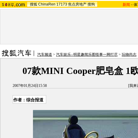
搜狐
ChinaRen
17173
焦点房地产
搜狗
新闻
-
体
汽车频道
>
汽车娱乐--明星趣闻乐图怪事一网打尽
>
玩物尚志
07款MINI Cooper肥皂盒 
2007年01月24日15:58
[
我来
作者：综合报道