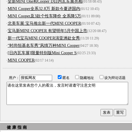
·
全新MINI One和Cooper D日内瓦车展亮相
(01/18 08:43)
·
MINI Cooper全系32.8万 新款今夏进国内
(01/12 10:45)
·
MINI Cooper及3款个性车降价 全系降5万
(01/11 09:00)
·
北美车展:宝马推出新一代MINI COOPER
(01/10 07:42)
·
宝马新MINI COOPER 有望明年5月中国上市
(12/20 08:47)
·
新一代宝马MINI COOPER演亚洲处女秀
(11/20 11:29)
·
“时尚恒基名车秀”风情万种MINI Cooper
(04/27 18:30)
·
[日内瓦车展]限量特别版Mini Cooper S
(02/25 23:33)
·
MINI COOPER
(02/17 14:14)
用户：
匿名
隐藏地址
设为辩论话题
健 康 指 南