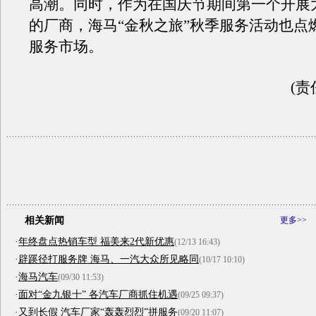
高潮。同时，作为在国庆节期间第一个开展
的厂商，海马“金秋之旅”秋季服务活动也点
服务市场。
(责
相关新闻
更多>>
·
年终盘点热销车型 福美来2代新优惠
(12/13 16:43)
·
辟蹊径打服务牌 海马、一汽大众所见略同
(10/17 10:10)
·
海马汽车
(09/30 11:53)
·
面对“金九银十” 各汽车厂商抓住机遇
(09/25 09:37)
·
又到长假 汽车厂家“轰轰烈烈”拼服务
(09/20 11:07)