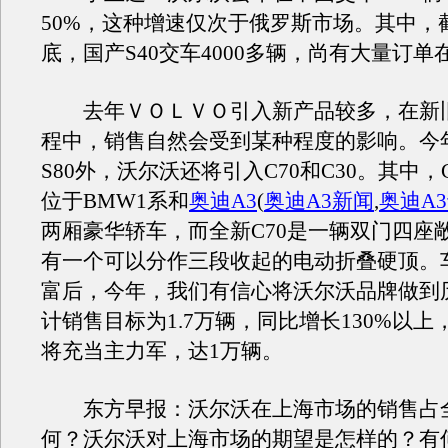
50%，这种增速仅次于俄罗斯市场。其中，截
底，国产S40交车4000多辆，尚有大量订单
去年ＶＯＬＶＯ引入新产品较多，在新
程中，销售自然会受到某种程度的影响。今
S80外，沃尔沃还将引入C70和C30。其中，
位于BMW1系和
奥迪A3
(
奥迪A3新闻
,
奥迪A
两厢豪华轿车，而全新C70是一辆双门四座
有一个可以分作三段收起的电动折叠硬顶。
富后，今年，我们有信心将沃尔沃品牌做到
计销售目标为1.7万辆，同比增长130%以上
将充当主力军，达1万辆。
东方早报：沃尔沃在上海市场的销售占
何？沃尔沃对上海市场的期望是怎样的？有