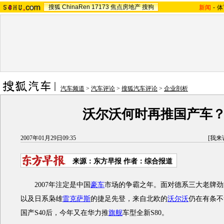
搜狐
ChinaRen
17173
焦点房地产
搜狗
新闻
-
体
汽车频道
>
汽车评论
>
搜狐汽车评论
>
企业剖析
沃尔沃何时再推国产车
2007年01月29日09:35
[
我来
来源：东方早报 作者：综合报道
2007年注定是中国
豪车
市场的争霸之年。面对德系三大老牌劲
以及日系枭雄
雷克萨斯
的捷足先登，来自北欧的
沃尔沃
仍在有条不
国产S40后，今年又在华力推
旗舰
车型全新S80。