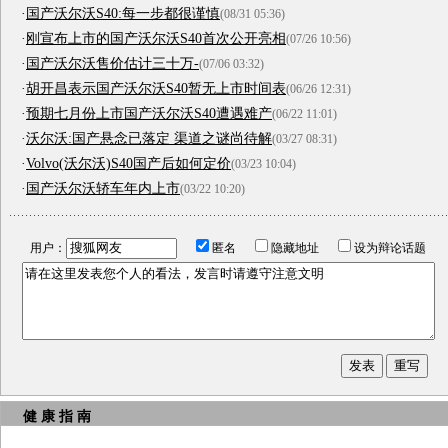
·
国产沃尔沃S40:每一步都很谨慎
(08/31 05:36)
·
刚宣布上市的国产沃尔沃S40首次公开亮相
(07/26 10:56)
·
国产沃尔沃售价估计三十万-
(07/06 03:32)
·
胡开昌表示国产沃尔沃S40暂无上市时间表
(06/26 12:31)
·
预期七月份上市国产沃尔沃S40遭遇难产
(06/22 11:01)
·
沃尔沃:国产悬念已落定 渠道之谜尚待解
(03/27 08:31)
·
Volvo(沃尔沃)S40国产后如何定价
(03/23 10:04)
·
国产沃尔沃轿车年内上市
(03/22 10:20)
用户：
匿名
隐藏地址
设为辩论话题
健 康 指 南