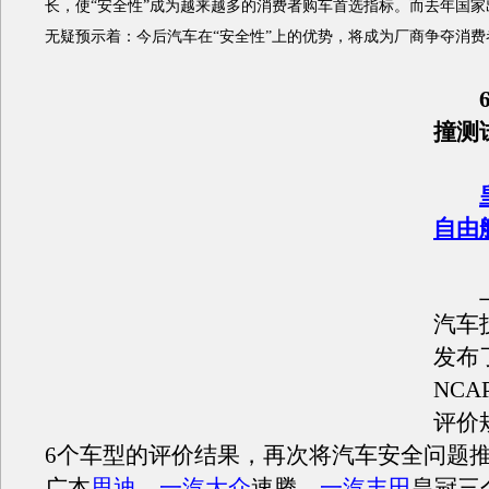
长，使“安全性”成为越来越多的消费者购车首选指标。而去年国
无疑预示着：今后汽车在“安全性”上的优势，将成为厂商争夺消
6
撞测
自由
上
汽车
发布了
NC
评价
6个车型的评价结果，再次将汽车安全问题
广本
思迪
、
一汽大众
速腾、
一汽丰田
皇冠三