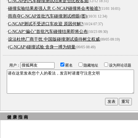
·
C-NCAP的汽车碰撞测试结果是否比较客观
(12/12 18:31)
·
碰撞实验结果差强人意 C-NCAP碰撞将会考验谁?
(11/01 16:01)
·
雨燕夺C-NCAP首批汽车碰撞测试榜眼(图)
(10/31 12:34)
·
C-NCAP测试不受进口车欢迎 原因何解?
(10/24 07:37)
·
C-NCAP“偏心”首批汽车碰撞结果即将公布
(10/23 09:30)
·
设法杜绝厂商干扰 中国版碰撞测试亟待树立权威
(09/05 09:19)
·
(C-NCAP)碰撞试验:舍身一搏为销量
(09/05 08:49)
用户：
匿名
隐藏地址
设为辩论话题
健 康 指 南