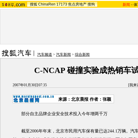
搜狐
ChinaRen
17173
焦点房地产
搜狗
新闻
-
体
汽车频道
>
汽车新闻
>
综合新闻
C-NCAP 碰撞实验成热销车
2007年01月30日07:35
[
我来
来源：北京晨报 作者：张颖
部分自主品牌企业安全技术投入今年增两千万
截至2006年年末，北京市民用汽车保有量已达244.1万辆。汽