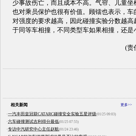
少事故伤亡，而且成本不高。气帘、儿童坐
也对乘员保护也很有价值。顾镭也表示，车
对强度的要求越高，因此碰撞实验分数越高
于同等车相撞，不同类型车如果相撞，还是
(责
相关新闻
更多>>
·
一汽丰田皇冠获CATARC碰撞安全实验五星评级
(01/25 09:03)
·
六车碰撞测试吉利得分最低
(01/25 07:55)
·
专访中汽研究中心主任赵航
(01/24 23:46)