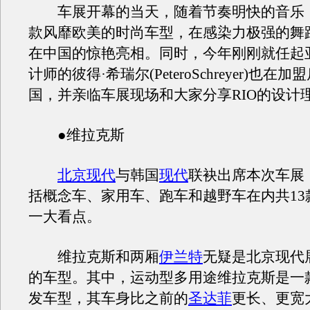
车展开幕的当天，随着节奏明快的音乐，
款风靡欧美的时尚车型，在感染力极强的舞
在中国的惊艳亮相。同时，今年刚刚就任起
计师的彼得·希瑞尔(PeteroSchreyer)也
国，并亲临车展现场和大家分享RIO的设计
●维拉克斯
北京现代
与韩国
现代
联袂出席本次车展
括概念车、家用车、跑车和越野车在内共13
一大看点。
维拉克斯和两厢
伊兰特
无疑是北京现代
的车型。其中，运动型多用途维拉克斯是一
发车型，其车身比之前的
圣达菲
更长、更宽