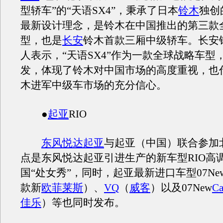
型轿车”的“天语SX4”，秉承了日本
铃木
独创的
最新设计理念，是铃木在中国推出的第三款
型，也是
长安
铃木首款三厢中级轿车。长安
人表示，“天语SX4”作为一款全球战略车型
发，体现了铃木对中国市场的高度重视，也
木进军中级车市场的充分信心。
●
起亚
RIO
东风悦达起亚
与起亚（中国）联合参加
点是东风悦达起亚引进生产的新车型RIO高
国“处女秀”，同时，起亚最新进口车型07NewO 
款新
欧菲莱斯
）、
VQ
（
威客
）以及07New
Ca
佳乐
）等也同时发布。