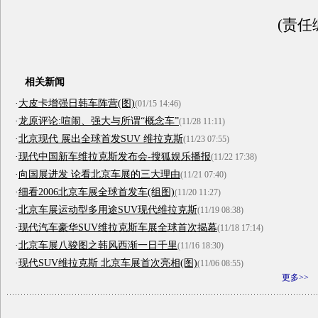
(责任
相关新闻
·
大皮卡增强日韩车阵营(图)
(01/15 14:46)
·
龙原评论:喧闹、强大与所谓“概念车”
(11/28 11:11)
·
北京现代 展出全球首发SUV 维拉克斯
(11/23 07:55)
·
现代中国新车维拉克斯发布会-搜狐娱乐播报
(11/22 17:38)
·
向国展进发 论看北京车展的三大理由
(11/21 07:40)
·
细看2006北京车展全球首发车(组图)
(11/20 11:27)
·
北京车展运动型多用途SUV现代维拉克斯
(11/19 08:38)
·
现代汽车豪华SUV维拉克斯车展全球首次揭幕
(11/18 17:14)
·
北京车展八骏图之韩风西渐一日千里
(11/16 18:30)
·
现代SUV维拉克斯 北京车展首次亮相(图)
(11/06 08:55)
更多>>