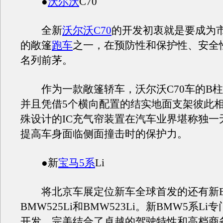
●
沃尔沃
C70
全新
沃尔沃C70
的开发初衷就是要成为
的敞篷
跑车
之一，在预防性和保护性、安全
名列前茅。
作为一款敞篷轿车，沃尔沃C70车的B柱
并且凭借5个横向配置的结实地面支架彼此
殊设计的IC充气帘装置在汽车业界堪称独一
提高车身面临侧面撞击时的保护力。
●新
宝马5系
Li
将北京车展定位新车全球首发的还有新BMW
BMW525Li和BMW523Li。新BMW5系L
开发，完美结合了卓越的驾驶特性和高档商