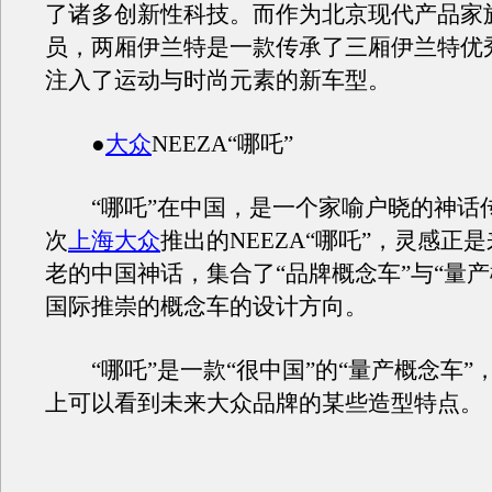
了诸多创新性科技。而作为北京现代产品家
员，两厢伊兰特是一款传承了三厢伊兰特优
注入了运动与时尚元素的新车型。
●
大众
NEEZA“哪吒”
“哪吒”在中国，是一个家喻户晓的神话
次
上海大众
推出的NEEZA“哪吒”，灵感正
老的中国神话，集合了“品牌概念车”与“量产
国际推崇的概念车的设计方向。
“哪吒”是一款“很中国”的“量产概念车”
上可以看到未来大众品牌的某些造型特点。