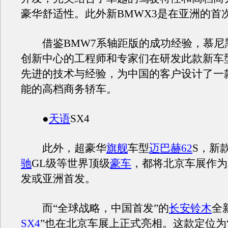
豪华舒适性。此外新BMWX3是在亚洲的首
借鉴BMW7系轴距版的成功经验，慕尼
创新中心的工程师和专家们在研发此款新车
先进的技术与经验，为中国的客户设计了一
能的高档商务轿车。
●
天语
SX4
此外，超豪华
旗舰
车型
迈巴赫62
S，新
驰
GL级等世界顶级
豪车
，都将北京车展作为
发或亚洲首发。
而“全球战略，中国首发”的
长安铃木
全
SX4
”也在北京车展上正式亮相。这款定位为