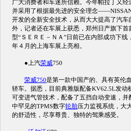
广大消费者和车迷所信赖。今年帕拉丁又经
并采用了根据最先进的安全理念——NISSA
开发的全新安全技术，从而大大提高了汽车
外，记者还在车展上获悉，郑州日产旗下首
型“ＳＥＲＥ－ＮＡ”日前已在内部成功下线
年４月的上海车展上亮相。
●上汽
荣威
750
荣威750
是第一款中国产的、具有英伦
轿车。据悉，目前典雅版配备KV62.5L发
可变进气管技术，配备了五挡自动变速，并
中罕见的TPMS数字
轮胎
压力监视系统，大
的舒适性，尽享尊贵、独特的驾乘感受。