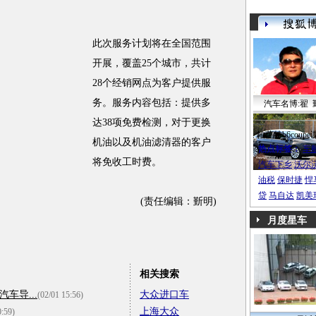
此次服务计划将在全国范围
开展，覆盖25个城市，共计
28个经销网点为客户提供服
务。服务内容包括：提供多
汽车名博:翟 
达38项免费检测，对于更换
帕萨特b6coupe
机油以及机油滤清器的客户
热点标签：
车
将免收工时费。
汽车下乡
沃尔
油税
保时捷
悍
贷
马自达
凯美
(责任编辑：斳明)
月度星车
相关搜索
车导...
大众进口车
(02/01 15:56)
上海大众
0:59)