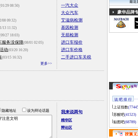
最近
一汽大众
(01/29 08:50)
豪华品牌
大众汽车
艾滋病检测
2/08 09:32)
基因检测
1/13 11:32)
无损检测
(09/27 18:03)
车服务没保障
进口车报价
(08/01 02:05)
活动
进口车价格
(03/20 16:20)
连
二手进口车关税
(03/15 16:32)
更多>>
说 吧 排 行
上证指数
(7744
隐藏地址
设为辩论话题
我来说两句
苏醒吧
(41523)
精华区
贴图吧
(68789)
辩论区