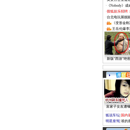
·
《Nobody》
·
搜狐娱乐招聘
·
台北电玩展靓丽Sh
·
《变形金刚
·
王岳伦爆李
新版“西游”绝
富家子女友遭
狐说车坛
|
国内
明星座驾
|
谁的