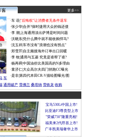
更多>>
·
车 语
|
"后悔权"让消费者无条件退车
·
张少华
|
合并?保时捷用大众的钱还债
·
李 潮
|
上海通用淡出萨博是时间问题
·
沃晓东
|
凭什么腾中就不能收购悍马?
勤
·
沈玉祥
|
车市没有"浪潮也没有拐点"
·
郑雪芹
|
自主频接海外订单出口回暖
·
李 牧
|
通用与五菱 究竟是谁帮了谁?
谍照
·
杨再舜
|
中国油价比美国高的N多理由
船税
·
童济仁
|
大众高尔夫四门轿跑CC曝光
沃
燃
·
是非
|
第四代本田CR-V描绘图曝光/图
马
车
瑞
通用破产
雪佛兰
桑塔纳
雪铁龙
收购
宝马530Li中国上市!
比亚迪F3尊贵型上市
"荣威750"隆重亮相!
福美来2代昂首上市!
广丰凯美瑞奢华上市