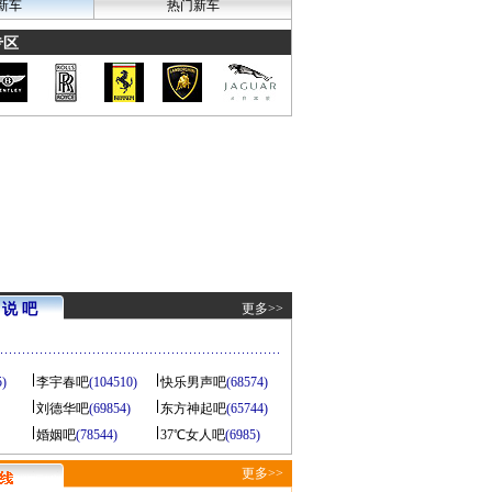
新车
热门新车
专区
说 吧
更多>>
5)
李宇春吧
(104510)
快乐男声吧
(68574)
刘德华吧
(69854)
东方神起吧
(65744)
婚姻吧
(78544)
37℃女人吧
(6985)
更多>>