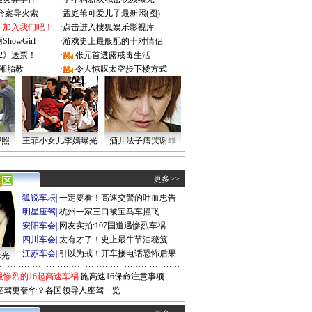
成命案导火索
·
孟庭苇可爱儿子最新照(图)
：加入我们吧！
·
点击进入搜狐娱乐影视库
owGirl
·
游戏史上最般配的十对情侣
2》送票！
·
张元首透露戒毒生活
湘胎教
·
令人惊叹太空步下楼方式
密照
王菲小女儿李嫣曝光
酒井法子痛哭谢罪
更多>>
狐说车坛
|
一定要看！高速交警的吐血忠告
明星座驾
|
杭州一家三口被宝马车撞飞
安阳车会
|
网友实拍:107国道遇惨烈车祸
四川车会
|
太有才了！史上最牛节油秘笈
江苏车会
|
引以为戒！开车接电话恐怖后果
曝光
最惨烈的16起高速车祸
跑高速16保命注意事项
座驾更奢华？各国领导人座驾一览