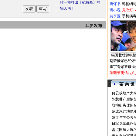
唯一能打出【范特西】的
·
听评书
|
郭德纲
输入法！
·
听小说
|
鬼吹灯1
·
共享区
|
手机病
我要发布
揭田壮壮徐帆
·
赵薇被爆已经怀
·
李宇春爆遭母逼
·
圣诞节明信片八
茶 余 饭
·
何炅获地产大亨
·
陈慧琳产后恢复
·
殷桃街头休闲装
·
范冰冰红地毯
·
姚晨与老公素
·
日军竟拿战俘
·
盘点网坛大腕
·
美女办公室遭