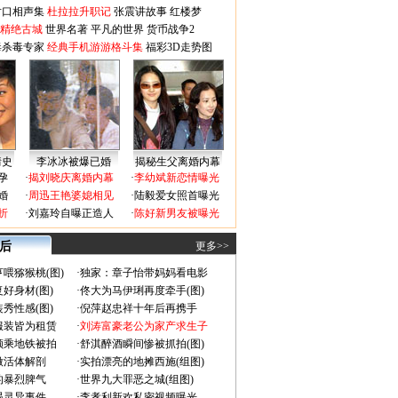
对口相声集
杜拉拉升职记
张震讲故事
红楼梦
-精绝古城
世界名著
平凡的世界
货币战争2
毒杀毒专家
经典手机游游格斗集
福彩3D走势图
情史
李冰冰被爆已婚
揭秘生父离婚内幕
孕
·
揭刘晓庆离婚内幕
·
李幼斌新恋情曝光
婚
·
周迅王艳婆媳相见
·
陆毅爱女照首曝光
折
·
刘嘉玲自曝正造人
·
陈好新男友被曝光
 后
更多>>
喂猕猴桃(图)
·
独家：章子怡带妈妈看电影
好身材(图)
·
佟大为马伊琍再度牵手(图)
秀性感(图)
·
倪萍赵忠祥十年后再携手
服装皆为租赁
·
刘涛富豪老公为家产求生子
颜乘地铁被拍
·
舒淇醉酒瞬间惨被抓拍(图)
做活体解剖
·
实拍漂亮的地摊西施(组图)
的暴烈脾气
·
世界九大罪恶之城(组图)
遇灵异事件
·
李孝利新欢私密视频曝光