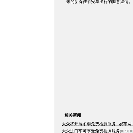
来的新春佳节安享出行的惬意温情。
相关新闻
·
大众将开展冬季免费检测服务 _易车网 汽
·
大众进口车可享受免费检测服务
(01/30 0