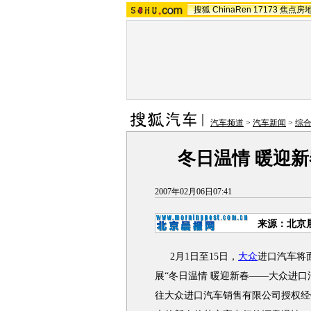
搜狐
ChinaRen
17173
焦点房
汽车频道
>
汽车新闻
>
综
冬日温情 暖迎新
2007年02月06日07:41
来源：北京
2月1日至15日，
大众
进口汽车将
展“冬日温情 暖迎新春——大众进
往大众进口汽车销售有限公司授权经