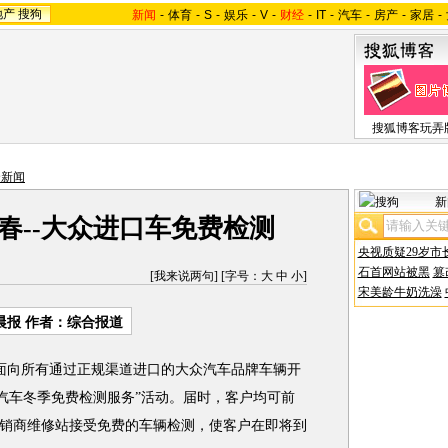
地产
搜狗
新闻
-
体育
-
S
-
娱乐
-
V
-
财经
-
IT
-
汽车
-
房产
-
家居
-
搜狐博客玩弄
合新闻
新
春--大众进口车免费检测
央视质疑29岁市
石首网站被黑
篡
[
我来说两句
] [字号：
大
中
小
]
宋美龄牛奶洗澡
晨报 作者：综合报道
面向所有通过正规渠道进口的大众汽车品牌车辆开
口汽车冬季免费检测服务”活动。届时，客户均可前
销商维修站接受免费的车辆检测，使客户在即将到