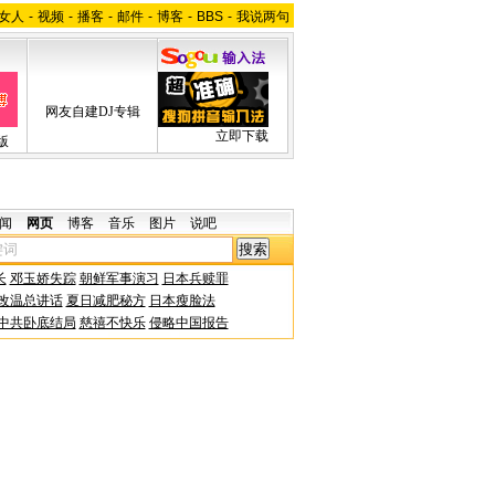
女人
-
视频
-
播客
-
邮件
-
博客
-
BBS
-
我说两句
网友自建DJ专辑
立即下载
版
闻
网页
博客
音乐
图片
说吧
长
邓玉娇失踪
朝鲜军事演习
日本兵赎罪
改温总讲话
夏日减肥秘方
日本瘦脸法
中共卧底结局
慈禧不快乐
侵略中国报告