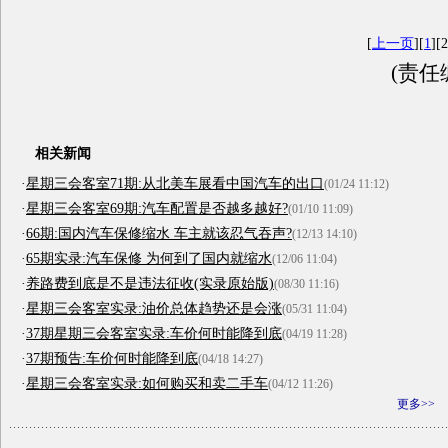
[
上一页
][
1
][2
(责任
相关新闻
·
星期三会客室71期:从北美车展看中国汽车的出口
(01/24 11:12)
·
星期三会客室69期:汽车配置是否越多越好?
(01/10 11:09)
·
66期:国内汽车保修缩水 车主就该忍气吞声?
(12/13 14:10)
·
65期实录:汽车保修 为何到了国内就缩水
(12/06 11:04)
·
养路费到底是不是违法征收(实录原始版)
(08/30 11:16)
·
星期三会客室实录:油价总体趋势还是会涨
(05/31 11:04)
·
37期星期三会客室实录:车价何时能降到底
(04/19 11:28)
·
37期预告:车价何时能降到底
(04/18 14:27)
·
星期三会客室实录:如何购买和卖二手车
(04/12 11:26)
更多>>