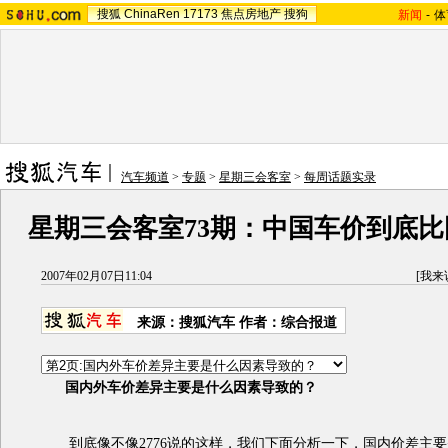
搜狐
ChinaRen
17173
焦点房地产
搜狗
新闻
-
体
汽车频道
>
专题
>
星期三会客室
>
每周话题实录
星期三会客室73期：中国车价到底比
2007年02月07日11:04
[
我来
来源：搜狐汽车 作者：综合报道
国内外车价差异主要是什么因素导致的？
到底像不像2776说的这样，我们下面分析一下，国内价差主要