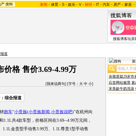
地产
搜狗
新闻
-
体育
-
S
-
娱乐
-
V
-
财经
-
IT
-
汽车
-
房产
-
家居
-
搜狐博客玩弄
内报道
新
格 售价3.69-4.99万
央视质疑29岁市
石首网站被黑
篡
[
我来说两句
] [字号：
大
中
小
]
宋美龄牛奶洗澡
者：综合报道
轿
跑车
“
小贵族
(
小贵族新闻
,
小贵族说吧
)
”在杭州向
.1L共4款车型，价格区间在3.69--4.99万元间，
、1.1L金贵型手动售3.99万、1.1L尊贵1型手动售