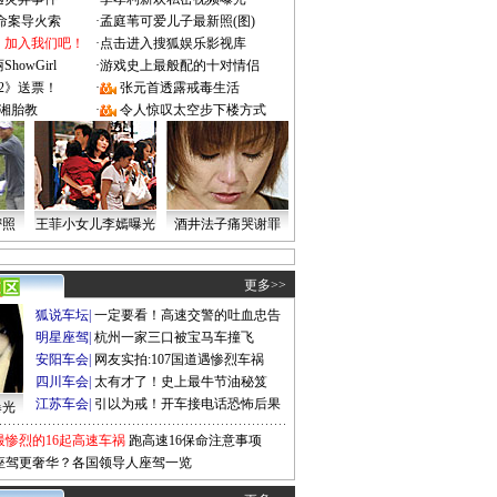
成命案导火索
·
孟庭苇可爱儿子最新照(图)
：加入我们吧！
·
点击进入搜狐娱乐影视库
owGirl
·
游戏史上最般配的十对情侣
2》送票！
·
张元首透露戒毒生活
湘胎教
·
令人惊叹太空步下楼方式
密照
王菲小女儿李嫣曝光
酒井法子痛哭谢罪
更多>>
狐说车坛
|
一定要看！高速交警的吐血忠告
明星座驾
|
杭州一家三口被宝马车撞飞
安阳车会
|
网友实拍:107国道遇惨烈车祸
四川车会
|
太有才了！史上最牛节油秘笈
江苏车会
|
引以为戒！开车接电话恐怖后果
曝光
最惨烈的16起高速车祸
跑高速16保命注意事项
座驾更奢华？各国领导人座驾一览