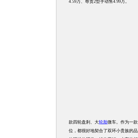
4.59万、尊贵2型手动售4.99万。
款四轮盘刹、大
轮胎
微车。作为一款
位，都很好地契合了双环小贵族的品