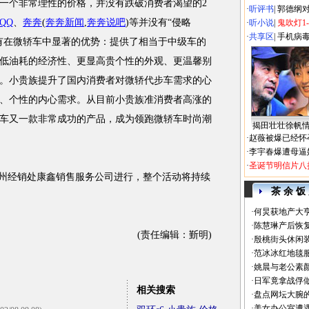
个非常理性的价格，并没有跌破消费者渴望的2
·
听评书
|
郭德纲
QQ
、
奔奔
(
奔奔新闻
,
奔奔说吧
)
等并没有“侵略
·
听小说
|
鬼吹灯1
·
共享区
|
手机病
有在微轿车中显著的优势：提供了相当于中级车的
低油耗的经济性、更显高贵个性的外观、更温馨别
。小贵族提升了国内消费者对微轿代步车需求的心
、个性的内心需求。从目前小贵族准消费者高涨的
车又一款非常成功的产品，成为领跑微轿车时尚潮
揭田壮壮徐帆
·
赵薇被爆已经怀
·
李宇春爆遭母逼
·
圣诞节明信片八
州经销处康鑫销售服务公司进行，整个活动将持续
茶 余 饭
·
何炅获地产大亨
·
陈慧琳产后恢复
(责任编辑：斳明)
·
殷桃街头休闲装
·
范冰冰红地毯
·
姚晨与老公素
·
日军竟拿战俘
相关搜索
·
盘点网坛大腕
·
美女办公室遭