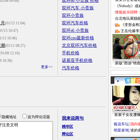
双环s6 小贵族 价格
(02/08 09:08)
·
《Nobody》
双环汽车 小贵族
·
搜狐娱乐招聘
双环小贵族
·
台北电玩展靓丽Sh
1月
双环汽车价格
(01/15 11:04)
·
《变形金刚
双环s6 小贵族
01/15 10:47)
·
王岳伦爆李
双环ceo最新价格
1/13 10:46)
狂潮
北京双环汽车价格
(01/11 08:27)
手机价格
(01/09 12:16)
诺基亚手机价格
9 10:38)
新版“西游”绝
更多>>
汽车价格
富家子女友遭
隐藏地址
设为辩论话题
我来说两句
狐说车坛
|
国内
精华区
明星座驾
|
谁的
辩论区