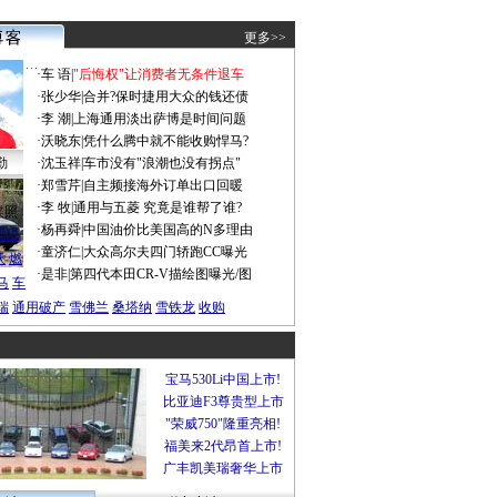
更多>>
·
车 语
|
"后悔权"让消费者无条件退车
·
张少华
|
合并?保时捷用大众的钱还债
·
李 潮
|
上海通用淡出萨博是时间问题
·
沃晓东
|
凭什么腾中就不能收购悍马?
勤
·
沈玉祥
|
车市没有"浪潮也没有拐点"
·
郑雪芹
|
自主频接海外订单出口回暖
·
李 牧
|
通用与五菱 究竟是谁帮了谁?
谍照
·
杨再舜
|
中国油价比美国高的N多理由
船税
·
童济仁
|
大众高尔夫四门轿跑CC曝光
沃
燃
·
是非
|
第四代本田CR-V描绘图曝光/图
马
车
瑞
通用破产
雪佛兰
桑塔纳
雪铁龙
收购
宝马530Li中国上市!
比亚迪F3尊贵型上市
"荣威750"隆重亮相!
福美来2代昂首上市!
广丰凯美瑞奢华上市