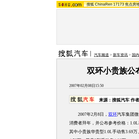
搜狐
ChinaRen
17173
焦点房
汽车频道
>
新车资讯
>
国
双环小贵族公布价
2007年02月08日15:50
来源：搜狐汽车 作
2007年2月8日，
双环
汽车集团微
消费者拜年，并公布参考价格：1.0L和1
其中小贵族华贵型1.0L手动售3.69万