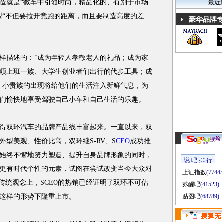
造就是“微车中引领时尚，精品化的、有别于市场
最近
型“不但要拉开竞跑的距离，而且要制造高度的差
豪华品牌
描述的：“成为年轻人孝敬老人的礼品；成为家
领上班一族、大学生创业者们出行的代步工具；成
。小贵族的出现将给他们的生活注入新鲜气息，为
们愉快地享受驾驶自己小车和自己生活的乐趣。
双环汽车的品牌产品线丰富起来。一直以来，双
型美观、性价比高，双环继S-RV、S
CEO
成功推
始终不懈地努力塑造、提升自身品牌形象的同时，
说 吧 排 行
更有时代个性的元素，试图在尝试改变当今大众对
上证指数
(7744
传统观念上，SCEO的热销已经证明了双环不可估
苏醒吧
(41523)
这样的形势下隆重上市。
贴图吧
(68789)