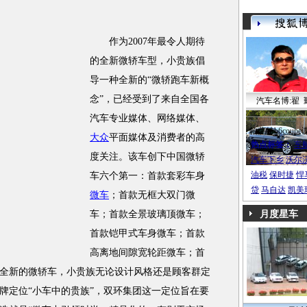
作为2007年最令人期待
的全新微轿车型，小贵族倡
导一种全新的“微轿跑车新概
念”，已经受到了来自全国各
汽车名博:翟 
汽车专业媒体、网络媒体、
帕萨特b6coupe
大众
平面媒体及消费者的高
热点标签：
车
度关注。该车创下中国微轿
汽车下乡
沃尔
油税
保时捷
悍
车六个第一：首款套彩车身
贷
马自达
凯美
微车
；首款无框大双门微
车；首款全景玻璃顶微车；
月度星车
首款铠甲式车身微车；首款
高离地间隙宽轮距微车；首
全新的微轿车，小贵族无论设计风格还是顾客群定
牌定位“小车中的贵族”，双环集团这一定位旨在要