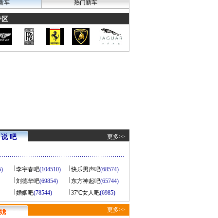
新车
热门新车
专区
说 吧
更多>>
5)
李宇春吧
(104510)
快乐男声吧
(68574)
刘德华吧
(69854)
东方神起吧
(65744)
婚姻吧
(78544)
37℃女人吧
(6985)
更多>>