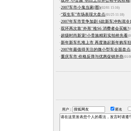
·
双环“小贵族”明日上市并公布平民价格
·
2007车市小鬼当家(图)
(02/01 15:16)
·
“双生车”市场表现大盘点
(01/25 11:18)
·
2007年车市竞争加剧 6款新车冲热清冷
·
双环再次靠"外形"推S6 消费者会买账?
(
·
超级时尚新宠!小贵族精彩实拍抢先看
(0
·
新年新车扎堆上市 再度激起新年购车
·
2007年最值得关注的微小型车全面盘点
·
重庆车市:价格反弹与优惠促销并存
(01/0
用户：
匿名