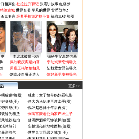
对口相声集
杜拉拉升职记
张震讲故事
红楼梦
-精绝古城
世界名著
平凡的世界
货币战争2
毒杀毒专家
经典手机游游格斗集
福彩3D走势图
情史
李冰冰被爆已婚
揭秘生父离婚内幕
孕
·
揭刘晓庆离婚内幕
·
李幼斌新恋情曝光
婚
·
周迅王艳婆媳相见
·
陆毅爱女照首曝光
折
·
刘嘉玲自曝正造人
·
陈好新男友被曝光
 后
更多>>
喂猕猴桃(图)
·
独家：章子怡带妈妈看电影
好身材(图)
·
佟大为马伊琍再度牵手(图)
秀性感(图)
·
倪萍赵忠祥十年后再携手
服装皆为租赁
·
刘涛富豪老公为家产求生子
颜乘地铁被拍
·
舒淇醉酒瞬间惨被抓拍(图)
做活体解剖
·
实拍漂亮的地摊西施(组图)
的暴烈脾气
·
世界九大罪恶之城(组图)
遇灵异事件
·
李孝利新欢私密视频曝光