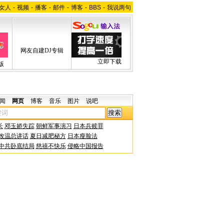
女人
-
视频
-
播客
-
邮件
-
博客
-
BBS
-
我说两句
网友自建DJ专辑
立即下载
版
闻
网页
博客
音乐
图片
说吧
长
邓玉娇失踪
朝鲜军事演习
日本兵赎罪
改温总讲话
夏日减肥秘方
日本瘦脸法
中共卧底结局
慈禧不快乐
侵略中国报告