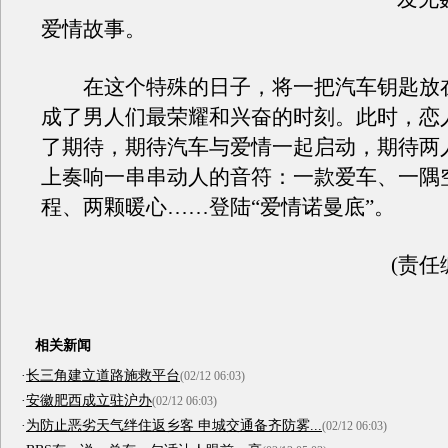
爱情故事。
在这个特殊的日子，将一把汽车钥匙放
成了男人们最荣耀和兴奋的时刻。此时，恋
了期待，期待汽车与爱情一起启动，期待两
上奏响一串串动人的音符：一款爱车、一隅
程、两颗暖心……登陆“爱情诺曼底”。
(责任
相关新闻
·
长三角建立道路施救平台
(02/12 06:03)
·
安徽肥西成立驻沪办
(02/12 06:03)
·
为防止恶劣天气绊住返乡客 申城交通备齐防雾...
(02/12 06:03)