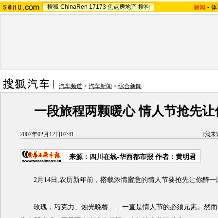
搜狐
ChinaRen
17173
焦点房地产
搜狗
新闻
-
体
汽车频道
>
汽车新闻
>
综合新闻
一段旅程两颗暖心 情人节抢先让
2007年02月12日07:41
[
我来
来源：四川在线-华西都市报 作者：黄明君
2月14日,农历新年前，搭载浓情蜜意的情人节要抢先让你醉一
玫瑰，巧克力、烛光晚餐……一直是情人节的必须元素。然而