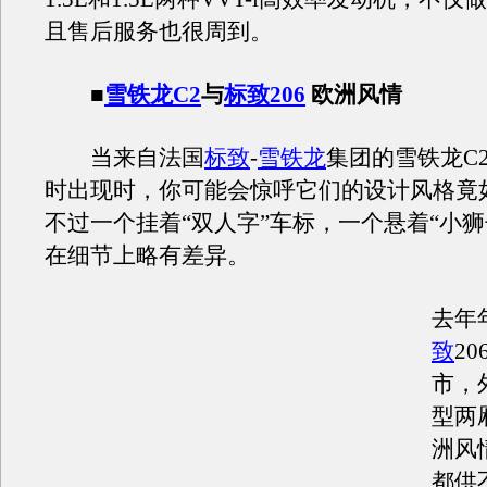
且售后服务也很周到。
■
雪铁龙C2
与
标致206
欧洲风情
当来自法国
标致
-
雪铁龙
集团的雪铁龙C2
时出现时，你可能会惊呼它们的设计风格竟
不过一个挂着“双人字”车标，一个悬着“小狮
在细节上略有差异。
去年
致
2
市，
型两
洲风
都供