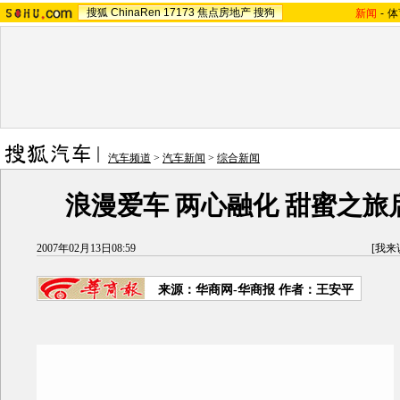
搜狐
ChinaRen
17173
焦点房地产
搜狗
新闻
-
体
汽车频道
>
汽车新闻
>
综合新闻
浪漫爱车 两心融化 甜蜜之旅启
2007年02月13日08:59
[
我来
来源：华商网-华商报 作者：王安平