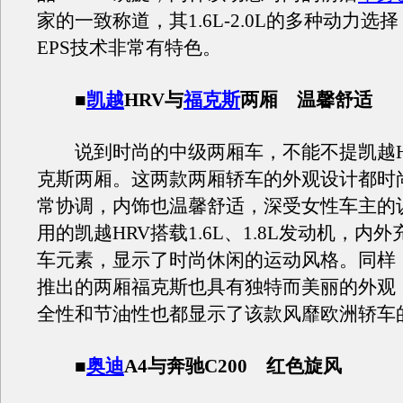
家的一致称道，其1.6L-2.0L的多种动力选
EPS技术非常有特色。
■
凯越
HRV与
福克斯
两厢 温馨舒适
说到时尚的中级两厢车，不能不提凯越H
克斯两厢。这两款两厢轿车的外观设计都时
常协调，内饰也温馨舒适，深受女性车主的
用的凯越HRV搭载1.6L、1.8L发动机，内
车元素，显示了时尚休闲的运动风格。同样
推出的两厢福克斯也具有独特而美丽的外观
全性和节油性也都显示了该款风靡欧洲轿车
■
奥迪
A4与奔驰C200 红色旋风