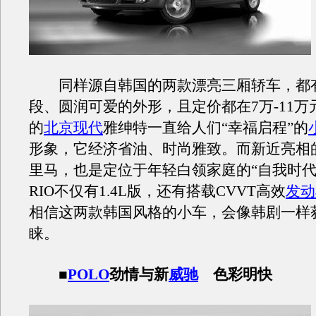
同样源自韩国的两款漂亮三厢轿车，都
段、圆润可爱的外形，且定价都在7万-11万元
的
北京现代
雅绅特一直给人们“幸福启程”的
形象，它经济省油、时尚雅致。而新近亮相
里马，也是定位于年轻白领家庭的“自我时代
RIO不仅有1.4L版，还有搭载CVVT高效
发动
相信这两款韩国风格的小车，会像韩剧一样
睐。
■
POLO
劲情与新
威驰
色彩明快