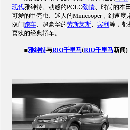
现代
雅绅特、动感的POLO
劲情
、时尚的本
可爱的甲壳虫、迷人的Minicooper，到速度
双门
跑车
、超豪华的
劳斯莱斯
、
宾利
等，都
喜欢的经典轿车。
■
雅绅特
与
RIO千里马
(
RIO
千里马
新闻