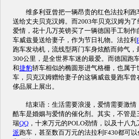
维多利亚曾把一辆昂贵的红色法拉利跑
送给丈夫贝克汉姆。而2003年贝克汉姆为
爱情，花十几万英镑买了一辆德国手工制作
车威兹曼送给妻子，作为节日礼物。法拉利
跑车发动机，流线型两门车身炫酷而帅气，
300公里，是全世界车迷的最爱。而德国跑
和
捷豹
轿车相似的椭圆形进气格栅，也属于
车，贝克汉姆赠给妻子的这辆威兹曼跑车曾
侈品展上展出。
结束语：生活需要浪漫，爱情需要激情
酷车是婚姻与爱情的催化剂。其实，不管是
瑞
QQ
，十来万元的POLO劲情，以及十八九
派
跑车，甚至数百万元的法拉利F430都可