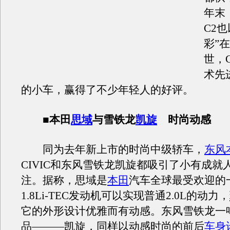
年末
C2
彩”
世，
术先
的小车，赢得了不少年轻人的好评。
■本田
思域
与雪铁龙
凯旋
时尚动感
同为去年新上市的时尚中级轿车，
东风
CIVIC和东风雪铁龙凯旋都吸引了小有成就
注。据称，思域是
本田
汽车全球最受欢迎的
1.8Li-TEC发动机可以实现普通2.0L的动力，
它的外形设计优雅而有动感。东风雪铁龙一
品———凯旋，同样以动感时尚的前后
车身