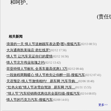
和呵护。
(责任
相关新闻
·
浪漫的一天 情人节送她靓车表达爱(图)-搜狐汽车
(02/13 08:51)
·
大兴通商凯美瑞店:牵红线罗!
(02/12 17:56)
·
情人节 让汽车见证你们的爱情
(02/12 16:56)
·
情人节北方伟业玫瑰之约
(02/12 13:42)
·
菲亚特情人节献礼 全系车最高优惠1.3万
(02/12 09:44)
·
一段旅程两颗暖心 情人节抢先让你醉一回-搜狐汽车
(02/12 07:41)
·
天语预定-情人节激情相约! _易车网 汽车导购...
(02/06 18:40)
·
“红色火焰”情人节冰雪自驾游 _易车网 汽车...
(01/31 15:55)
·
“情人节”汽车经销商优惠信息全面扫描-搜狐汽车
(02/14 08:05)
·
情人节的巧克力汽车-搜狐汽车
(02/09 14:01)
更多>>