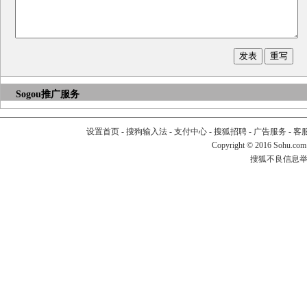
Sogou推广服务
设置首页
-
搜狗输入法
-
支付中心
-
搜狐招聘
-
广告服务
-
客
Copyright
©
2016 Sohu.com
搜狐不良信息