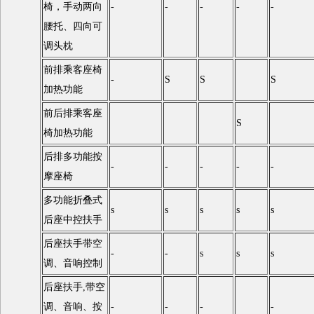
椅，手动两向
-
-
-
-
-
腰托、四向可
调头枕
前排乘客座椅
-
S
S
S
加热功能
前后排乘客座
S
椅加热功能
后排多功能按
-
-
-
-
-
摩座椅
多功能折叠式
s
s
s
s
s
后座中控扶手
后座扶手带空
-
-
s
s
s
调、音响控制
后座扶手,带空
调、音响、按
-
-
-
-