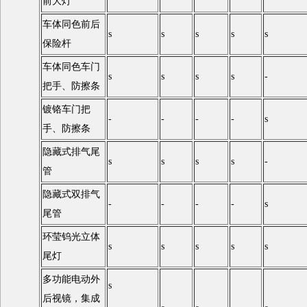
前大灯
车体同色前后
s
s
s
s
s
保险杆
车体同色车门
s
s
s
s
-
把手、防擦条
镀铬车门把
-
-
-
-
s
手、防擦条
隐藏式排气尾
s
s
s
s
-
管
隐藏式双排气
-
-
-
-
s
尾管
环莹钨光立体
s
s
s
s
s
尾灯
多功能电动外
s
后视镜，集成