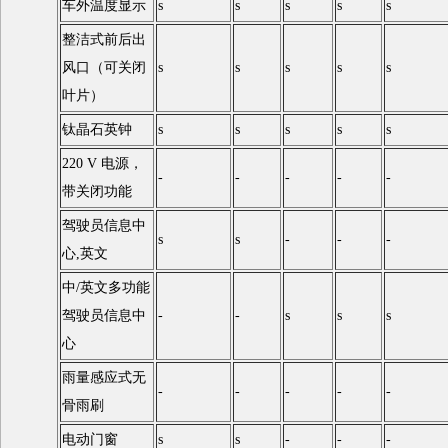
车外温度显示
s
s
s
s
s
整洁式前后出
风口（可关闭
s
s
s
s
s
叶片）
钛晶石英钟
s
s
s
s
s
220 V 电源，
-
-
-
-
-
带关闭功能
驾驶员信息中
s
s
-
-
-
心,英文
中/英文多功能
驾驶员信息中
-
-
s
s
s
心
雨量感应式无
-
-
-
-
-
骨雨刷
电动门窗
s
s
-
-
-