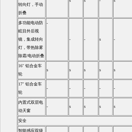
s
s
-
s
转向灯，手动
折叠
多功能电动防
-
眩目外后视
镜，集成转向
-
-
s
-
灯，带热除雾
除霜/电动折叠
16" 铝合金车
s
s
s
s
s
轮
17" 铝合金车
-
-
-
-
-
轮
内置式双层电
-
s
s
s
s
动天窗
安全
智能感应双级