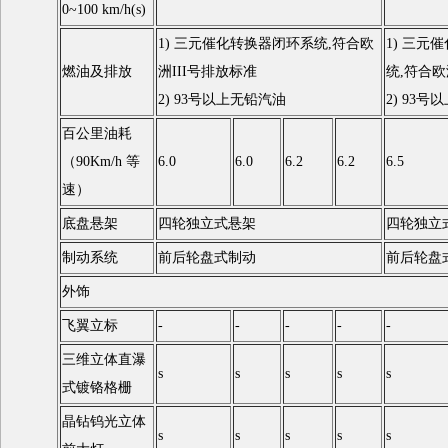
0~100 km/h(s)
1) 三元催化转换器闭环系统,符合欧
1) 三元
燃油及排放
洲III号排放标准
统,符合欧
2) 93号以上无铅汽油
2) 93
百公里油耗
（90Km/h 等
6.0
6.0
6.2
6.2
6.5
速）
底盘悬架
四轮独立式悬架
四轮独立
制动系统
前后轮盘式制动
前后轮盘
外饰
飞翼立标
-
-
-
-
-
三维立体直瀑
s
s
s
s
s
式镀铬格栅
晶钻钨光立体
s
s
s
s
s