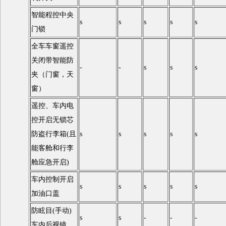
智能程控中央
s
s
s
s
s
门锁
全车车窗遥控
关闭带智能防
-
-
s
s
s
夹（门窗，天
窗）
遥控、车内电
控开启无锁芯
防盗行李箱(且
s
s
s
s
s
能客舱和行李
舱应急开启)
车内控制开启
s
s
s
s
s
加油口盖
防眩目(手动)
s
s
-
-
-
车内后视镜