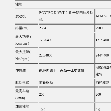
性能
ECOTEC D-VVT 2.4L全铝四缸发动
发动机
AFM V6 
机
排量(ml)
2384
2980
最大功率 (
125/6400
131/5400
Kw/rpm )
最大扭矩(
225/4800
244/4400
Nm/rpm )
电控四速
变速箱
电控四速手、自动一体变速箱
速箱
驱动形式
前轮驱动
前轮驱动
最高车速
200
200
(km/h)
加速性能
10.9
9.9