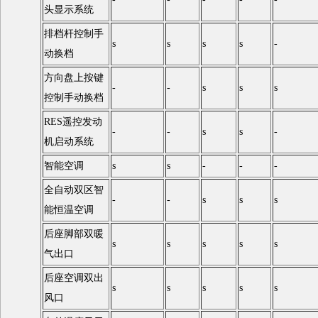
头显示系统
排档杆控制手
s
s
s
s
-
动换档
方向盘上按键
-
-
s
s
s
控制手动换档
RES遥控发动
-
-
s
s
-
机启动系统
智能空调
s
s
-
-
-
全自动双区智
-
-
s
s
s
能恒温空调
后座脚部双暖
s
s
s
s
s
气出口
后座空调双出
s
s
s
s
s
风口