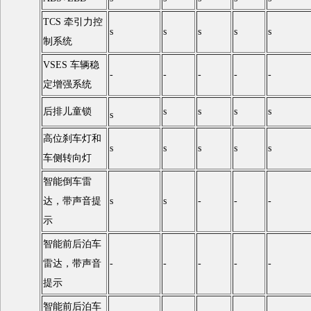
TCS 牵引力控
s
s
s
s
s
制系统
VSES 车辆稳
-
-
-
-
-
定增强系统
后排儿童锁
s
s
s
s
s
高位刹车灯和
s
s
s
s
s
车侧转向灯
智能倒车雷
达，带声音提
s
s
-
-
-
示
智能前后泊车
雷达，带声音
-
-
-
-
-
提示
智能前后泊车