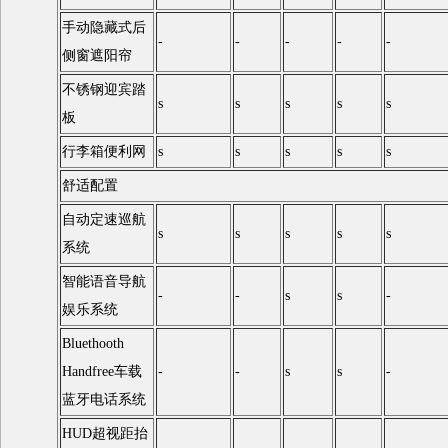
手动隐藏式后
-
-
-
-
-
侧窗遮阳帘
不锈钢迎宾踏
s
s
s
s
s
板
行李箱便利网
s
s
s
s
s
舒适配置
自动定速巡航
s
s
s
s
s
系统
智能语音导航
-
-
s
s
-
娱乐系统
Bluethooth
Handfree车载
-
-
s
s
-
蓝牙电话系统
HUD超视距抬
-
-
-
-
-