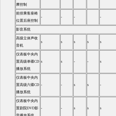
摩控制
前排乘客座椅
-
-
-
-
位置后座控制
影音系统
高级立体声收
s
s
s
s
s
音机
仪表板中央内
置高级单碟CD
s
s
-
-
s
播放系统
仪表板中央内
置高级六碟CD
-
-
s
s
-
播放系统
仪表板中央内
置剧院DVD影
-
-
s
s
s
音播放系统