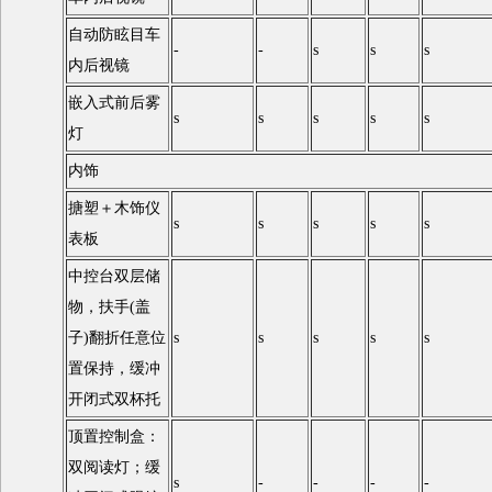
自动防眩目车
-
-
s
s
s
内后视镜
嵌入式前后雾
s
s
s
s
s
灯
内饰
搪塑＋木饰仪
s
s
s
s
s
表板
中控台双层储
物，扶手(盖
子)翻折任意位
s
s
s
s
s
置保持，缓冲
开闭式双杯托
顶置控制盒：
双阅读灯；缓
s
-
-
-
-