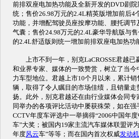
前排双座电加热功能及全新开发的DVD剧院
统；售价26.98万元的2.4L精英版增加前后
功能，并增配驾驶员座按摩功能、腰托调节
气囊；售价24.98万元的2.4L豪华导航版与售价
的2.4L舒适版则统一增加前排双座电加热功
上市不到一年，别克LaCROSSE君越已
和业界专家、媒体的一致赞赏，树立了当今
力车型地位。君越上市10个月以来，累计销
辆，取得了令人瞩目的市场佳绩，且销量走
扬。此外，别克君越还在由行业媒体会同专
同举办的各项评比活动中屡获殊荣，如在强
CCTV年度车评选中一举摘得“2006中国年
车”大奖；被国内19家主流汽车媒体联盟评为“
年度
风云
车”等等；而在国内首次权威
发动