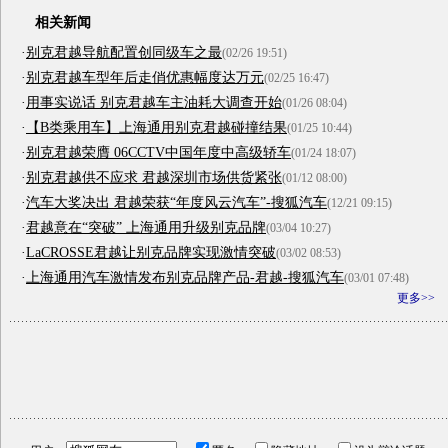
相关新闻
·
别克君越导航配置创同级车之最
(02/26 19:51)
·
别克君越车型年后走俏优惠幅度达万元
(02/25 16:47)
·
用事实说话 别克君越车主油耗大调查开始
(01/26 08:04)
·
【B类乘用车】上海通用别克君越碰撞结果
(01/25 10:44)
·
别克君越荣膺 06CCTV中国年度中高级轿车
(01/24 18:07)
·
别克君越供不应求 君越深圳市场供货紧张
(01/12 08:00)
·
汽车大奖决出 君越荣获“年度风云汽车”-搜狐汽车
(12/21 09:15)
·
君越意在“突破” 上海通用升级别克品牌
(03/04 10:27)
·
LaCROSSE君越让别克品牌实现激情突破
(03/02 08:53)
·
上海通用汽车激情发布别克品牌产品-君越-搜狐汽车
(03/01 07:48)
更多>>