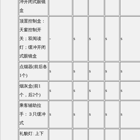
冲开闭式眼镜
盒
顶置控制盒：
天窗控制开
关；双阅读
-
s
s
s
s
灯；缓冲开闭
式眼镜盒
点烟器(前后各
s
s
s
s
s
1个)
烟灰盒(前1
s
s
s
s
s
个，后2个)
乘客辅助拉
手：３只缓冲
s
s
s
s
s
式
礼貌灯: 上下