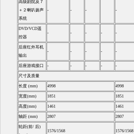
高级剧院及７
＋２喇叭扬声
-
-
-
-
系统
DVD/VCD遥
-
-
-
-
-
控器
后座红外耳机
-
-
-
-
-
输出
后座游戏接口
-
-
-
-
-
尺寸及质量
长度 (mm)
4998
4998
宽度(mm)
1851
1851
高度(mm)
1461
1461
轴距 (mm)
2807
2807
轮距(前/ 后)
1576/1568
1576/1568