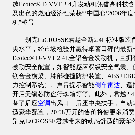
越Ecotec® D-VVT 2.4升发动机凭借高科
及出色的燃油经济性荣获“‘中国心’2006年
机”称号。
别克LaCROSSE君越全新2.4L标准版
尖水平，经市场检验并赢得卓著口碑的最新
Ecotec® D-VVT 2.4L全铝合金发动机，
被动安全配置，如智能感应双级安全气囊、
镁合金横梁、膝部碰撞防护装置、ABS+EBD
力控制系统）、声音提示智能
倒车雷达
、遥
开启无锁芯防盗行李箱等等。此外，君越2.4
备了后座
空调
出风口、后座中央扶手，自动
适豪华配置，20.98万元的售价将使更多消
别克LaCROSSE君越带来的动感舒适的豪