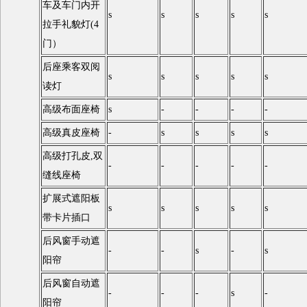
车及车门内开
s
s
s
s
s
拉手礼貌灯(4
门）
后座乘客双阅
s
s
s
s
s
读灯
高级布面座椅
s
-
-
-
-
高级真皮座椅
-
s
s
s
s
高级打孔皮,双
-
-
-
-
-
缝线座椅
扩展式遮阳板
s
s
s
s
s
带卡片插口
后风窗手动遮
-
-
s
-
s
阳帘
后风窗自动遮
-
-
-
s
-
阳帘