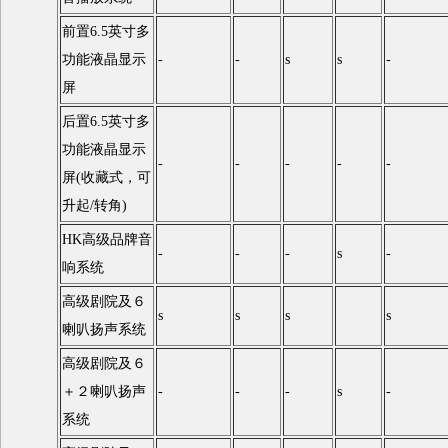
前置6.5英寸多
功能液晶显示
-
-
s
s
-
屏
后置6.5英寸多
功能液晶显示
-
-
-
-
-
屏(收藏式，可
升起/转角)
HK高级品牌音
-
-
-
s
-
响系统
高级剧院及６
s
s
s
s
喇叭扬声系统
高级剧院及６
＋２喇叭扬声
-
-
-
s
-
系统