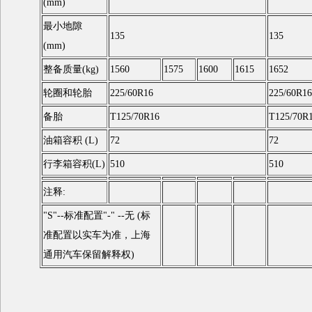
(mm)
最小地隙
135
135
(mm)
整备质量(kg)
1560
1575
1600
1615
1652
轮圈和轮胎
225/60R16
225/60R16
备胎
T125/70R16
T125/70R
油箱容积 (L)
72
72
行李箱容积(L)
510
510
注释:
"S"--标准配置"-" --无 (标
准配置以实车为准，上海
通用汽车保留解释权)