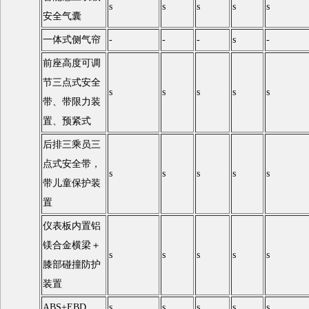
s
s
s
s
s
安全气囊
一体式侧气帘
-
-
-
s
-
前座高度可调
节三点式安全
s
s
s
s
s
带、带限力装
置、预紧式
后排三乘员三
点式安全带，
s
s
s
s
s
带儿童保护装
置
仪表板内置铝
镁合金横梁＋
s
s
s
s
s
膝部碰撞防护
装置
ABS+EBD
s
s
s
s
s