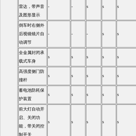
雷达，带声音
-
-
s
s
s
及图形显示
倒车时右侧外
后视镜镜片自
-
-
-
s
s
动调节
全金属封闭承
s
s
s
s
s
载式车身
高强度侧门防
s
s
s
s
s
撞杆
蓄电池防耗保
s
s
s
s
s
护装置
前大灯自动开
启、关闭功
s
s
s
s
s
能，带关闭控
制开关