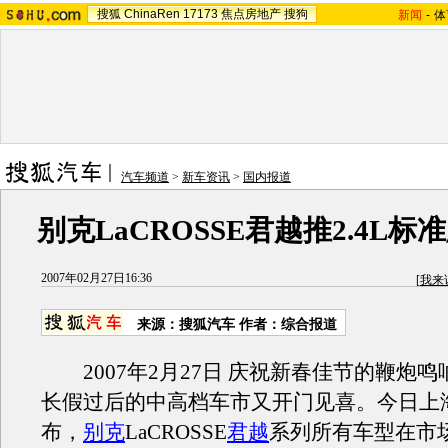
搜狐
ChinaRen
17173
焦点房地产
搜狗
新闻
-
体
汽车频道
>
新车资讯
>
国内报道
别克LaCROSSE君越推2.4L标准版
2007年02月27日16:36
[
我来
来源：搜狐汽车 作者：综合报道
2007年2月27日 庆祝新春佳节的鞭炮鸣
长假过后的中高档车市又开门见喜。今日上
布，
别克
LaCROSSE
君越
系列所有车型在市