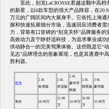
至此，别克LaCROSSE君越这颗中高档
的新星，以6款车型的强大产品阵容，在20.98
万元的广阔区间内大展身手。它依托上海通
握和快速拓展细分市场，迅速回应消费者需
力，背靠有口皆碑的“别克关怀”品牌服务的
高效动力及宁静舒适科技，为追求事业成功
供动静合一的完美驾乘体验。这些既是它“动
见志”品牌理念的形象展现，也是其逐鹿中
胜利器。
2.4L
2.4L
2.4L
2.4L
3.0L
型号
豪华导
标准版
舒适版
精英版
豪华版
航版
21.98
26.98
售价
20.98万
24.98万
25.98万
万
万