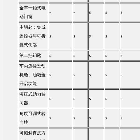
全车一触式电
-
-
s
s
s
动门窗
主钥匙：集成
遥控器与可折
s
s
s
s
s
叠式钥匙
第二把钥匙
s
s
s
s
s
车内遥控发动
机舱、油箱盖
s
s
s
s
s
开启功能
液压式助力转
s
s
s
s
s
向器
角度可调式转
s
s
s
s
s
向柱
可倾斜真皮方