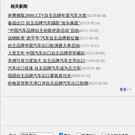
相关新闻
·
奔腾摘取2006CCTV自主品牌年度汽车大奖
(02/28 08:44)
·
备战出口 自主品牌汽车踊跃“改头换面”
(02/28 08:14)
·
“中国汽车品牌自主创新评选活动”启动
(02/15 16:03)
·
远销欧美“老字号”汽车自主品牌新征服
(02/13 08:18)
·
自主品牌华晨汽车出口欧洲最大单启动
(12/25 10:21)
·
入世五年 中国汽车出口自主品牌异军崛起
(12/12 09:00)
·
非洲引资力度加大 自主品牌汽车主导出口
(11/06 08:58)
·
汽车出口提速 自主品牌汽车成为主力军
(10/10 07:49)
·
我国自主品牌汽车出口要靠真功夫
(09/04 07:43)
·
价格是优势天津口岸自主品牌汽车出口劲增
(06/29 08:56)
更多>>