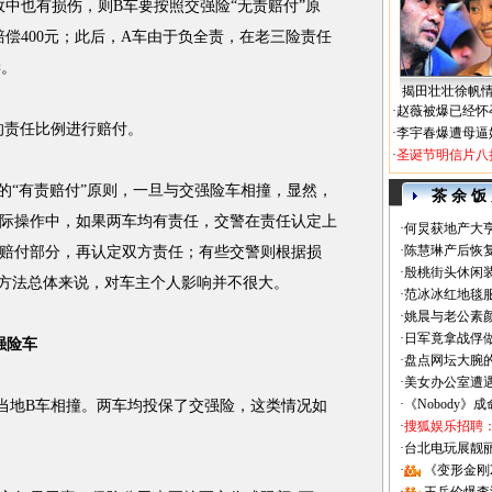
也有损伤，则B车要按照交强险“无责赔付”原
偿400元；此后，A车由于负全责，在老三险责任
偿。
揭田壮壮徐帆
·
赵薇被爆已经怀
责任比例进行赔付。
·
李宇春爆遭母逼
·
圣诞节明信片八
“有责赔付”原则，一旦与交强险车相撞，显然，
茶 余 饭
际操作中，如果两车均有责任，交警在责任认定上
·
何炅获地产大亨
·
陈慧琳产后恢复
赔付部分，再认定双方责任；有些交警则根据损
·
殷桃街头休闲装
理方法总体来说，对车主个人影响并不很大。
·
范冰冰红地毯
·
姚晨与老公素
·
日军竟拿战俘
强险车
·
盘点网坛大腕
·
美女办公室遭
·
《Nobody》
地B车相撞。两车均投保了交强险，这类情况如
·
搜狐娱乐招聘
·
台北电玩展靓丽Sh
·
《变形金刚