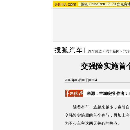
搜狐
ChinaRen
17173
焦点房
汽车频道
>
汽车新闻
>
汽
交强险实施首
2007年03月01日09:04
来源：羊城晚报 作者：
随着有车一族越来越多，春节自驾
交强险实施后的首个春节，再加上今
为不少车主这两天关心的热点。