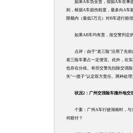
如果A车负全责，假如A车在事故中
则，根据A车损伤程度，最多向A车赔
限额内（最低5万元）对B车进行赔
如果AB车均有责，按交警判定的
点评：由于“老三险”沿用了先前的
老三险车要占一定便宜。此外，在实
也存在分歧。有些交警先扣除交强险
失“一揽子”认定双方责任。两种处
状况2：广州交强险车撞外地交
个案：广州A车行驶湖南时，与当
何赔付？