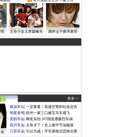
湘胎教
·
令人惊叹太空步下楼方式
密照
王菲小女儿李嫣曝光
酒井法子痛哭谢罪
更多>>
狐说车坛
|
一定要看！高速交警的吐血忠告
明星座驾
|
杭州一家三口被宝马车撞飞
安阳车会
|
网友实拍:107国道遇惨烈车祸
四川车会
|
太有才了！史上最牛节油秘笈
江苏车会
|
引以为戒！开车接电话恐怖后果
曝光