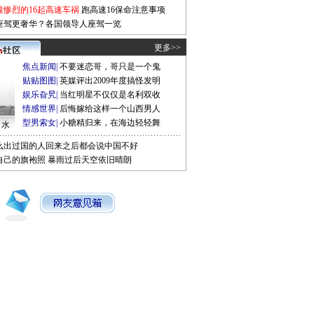
最惨烈的16起高速车祸
跑高速16保命注意事项
座驾更奢华？各国领导人座驾一览
更多>>
焦点新闻
|
不要迷恋哥，哥只是一个鬼
贴贴图图
|
英媒评出2009年度搞怪发明
娱乐旮旯
|
当红明星不仅仅是名利双收
情感世界
|
后悔嫁给这样一个山西男人
型男索女
|
小糖精归来，在海边轻轻舞
口水
么出过国的人回来之后都会说中国不好
自己的旗袍照
暴雨过后天空依旧晴朗