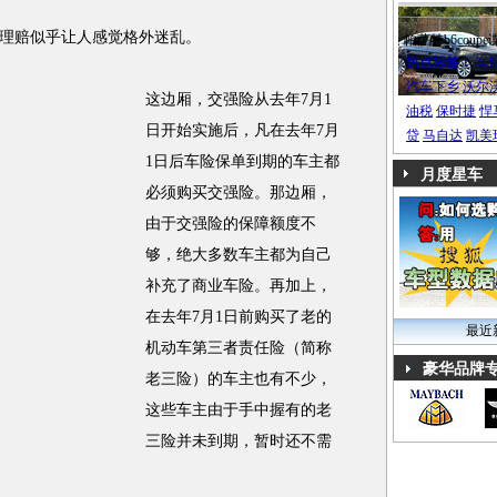
理赔似乎让人感觉格外迷乱。
帕萨特b6coupe
热点标签：
车
汽车下乡
沃尔
这边厢，交强险从去年7月1
油税
保时捷
悍
日开始实施后，凡在去年7月
贷
马自达
凯美
1日后车险保单到期的车主都
月度星车
必须购买交强险。那边厢，
由于交强险的保障额度不
够，绝大多数车主都为自己
补充了商业车险。再加上，
在去年7月1日前购买了老的
最近
机动车第三者责任险（简称
豪华品牌
老三险）的车主也有不少，
这些车主由于手中握有的老
三险并未到期，暂时还不需