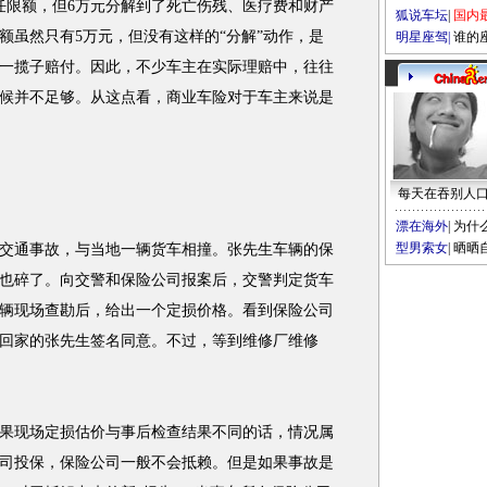
限额，但6万元分解到了死亡伤残、医疗费和财产
狐说车坛
|
国内
额虽然只有5万元，但没有这样的“分解”动作，是
明星座驾
|
谁的
一揽子赔付。因此，不少车主在实际理赔中，往往
候并不足够。从这点看，商业车险对于车主来说是
每天在吞别人
漂在海外
|
为什
型男索女
|
晒晒
通事故，与当地一辆货车相撞。张先生车辆的保
也碎了。向交警和保险公司报案后，交警判定货车
辆现场查勘后，给出一个定损价格。看到保险公司
回家的张先生签名同意。不过，等到维修厂维修
现场定损估价与事后检查结果不同的话，情况属
司投保，保险公司一般不会抵赖。但是如果事故是