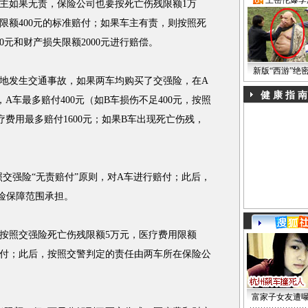
·
王岳伦爆李
如果无责，保险公司也要按死亡伤残限额1万
失限额400元的标准赔付；如果车主有责，则按照死
0元和财产损失限额2000元进行赔偿。
新版“西游”绝
发生交通事故，如果两车均购买了交强险，在A
健 康 指 南
A车最多赔付400元（如B车损伤不足400元，按照
费用最多赔付1600元；如果B车出现死亡伤残，
强险“无责赔付”原则，对A车进行赔付；此后，
险保障范围承担。
照交强险死亡伤残限额5万元，医疗费用限额
进行赔付；此后，按照交警判定的责任由两车所在保险公
富家子女友遭