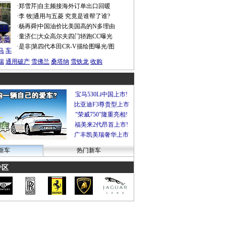
·
郑雪芹
|
自主频接海外订单出口回暖
·
李 牧
|
通用与五菱 究竟是谁帮了谁?
谍照
·
杨再舜
|
中国油价比美国高的N多理由
船税
·
童济仁
|
大众高尔夫四门轿跑CC曝光
沃
燃
·
是非
|
第四代本田CR-V描绘图曝光/图
马
车
瑞
通用破产
雪佛兰
桑塔纳
雪铁龙
收购
宝马530Li中国上市!
比亚迪F3尊贵型上市
"荣威750"隆重亮相!
福美来2代昂首上市!
广丰凯美瑞奢华上市
新车
热门新车
专区