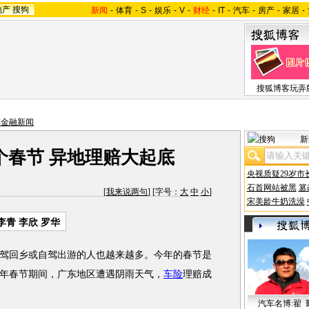
地产
搜狗
新闻
-
体育
-
S
-
娱乐
-
V
-
财经
-
IT
-
汽车
-
房产
-
家居
-
搜狐博客玩弄
车金融新闻
新
个春节 异地理赔大起底
央视质疑29岁市
石首网站被黑
篡
[
我来说两句
] [字号：
大
中
小
]
宋美龄牛奶洗澡
李青 李欣 罗华
回乡或自驾出游的人也越来越多。今年的春节是
年春节期间，广东地区遭遇阴雨天气，
车险
理赔成
汽车名博:翟 