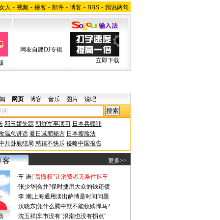
女人
-
视频
-
播客
-
邮件
-
博客
-
BBS
-
我说两句
网友自建DJ专辑
立即下载
版
闻
网页
博客
音乐
图片
说吧
长
邓玉娇失踪
朝鲜军事演习
日本兵赎罪
改温总讲话
夏日减肥秘方
日本瘦脸法
中共卧底结局
慈禧不快乐
侵略中国报告
更多>>
·
车 语
|
"后悔权"让消费者无条件退车
·
张少华
|
合并?保时捷用大众的钱还债
·
李 潮
|
上海通用淡出萨博是时间问题
·
沃晓东
|
凭什么腾中就不能收购悍马?
勤
·
沈玉祥
|
车市没有"浪潮也没有拐点"