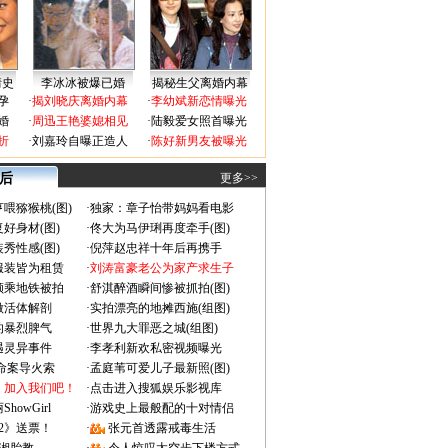
情史
李冰冰被爆已婚
揭秘生父离婚内幕
孕
·
揭刘晓庆离婚内幕
·
李幼斌新恋情曝光
婚
·
周迅王艳婆媳相见
·
陆毅爱女照首曝光
折
·
刘嘉玲自曝正造人
·
陈好新男友被曝光
 后
更多>>
喂猕猴桃(图)
·
独家：章子怡带妈妈看电影
好身材(图)
·
佟大为马伊琍再度牵手(图)
秀性感(图)
·
倪萍赵忠祥十年后再携手
服装皆为租赁
·
刘涛富豪老公为家产求生子
颜乘地铁被拍
·
舒淇醉酒瞬间惨被抓拍(图)
做活体解剖
·
实拍漂亮的地摊西施(组图)
的暴烈脾气
·
世界九大罪恶之城(组图)
遇灵异事件
·
李孝利新欢私密视频曝光
成命案导火索
·
孟庭苇可爱儿子最新照(图)
：加入我们吧！
·
点击进入搜狐娱乐影视库
owGirl
·
游戏史上最般配的十对情侣
2》送票！
·
张元首透露戒毒生活