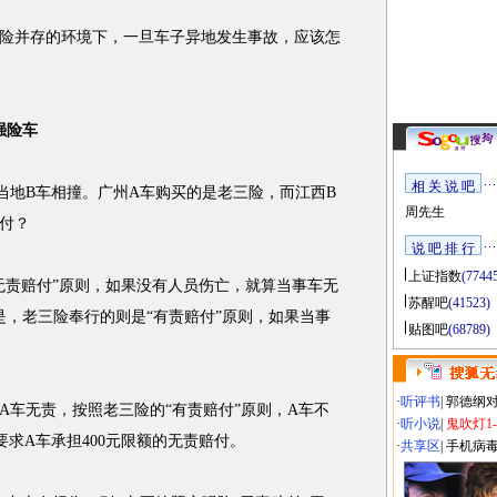
并存的环境下，一旦车子异地发生事故，应该怎
强险车
相 关 说 吧
地B车相撞。广州A车购买的是老三险，而江西B
周先生
付？
说 吧 排 行
上证指数
(7744
责赔付”原则，如果没有人员伤亡，就算当事车无
苏醒吧
(41523)
是，老三险奉行的则是“有责赔付”原则，如果当事
贴图吧
(68789)
·
听评书
|
郭德纲
车无责，按照老三险的“有责赔付”原则，A车不
·
听小说
|
鬼吹灯1
求A车承担400元限额的无责赔付。
·
共享区
|
手机病