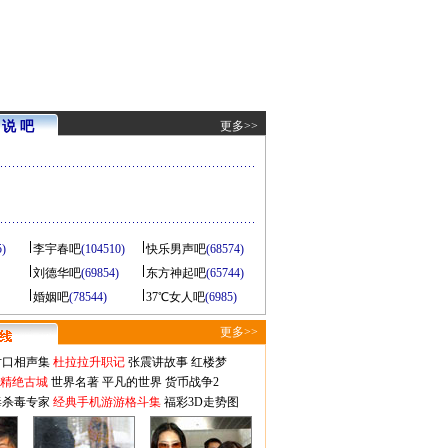
说 吧
更多>>
5)
李宇春吧
(104510)
快乐男声吧
(68574)
刘德华吧
(69854)
东方神起吧
(65744)
婚姻吧
(78544)
37℃女人吧
(6985)
更多>>
对口相声集
杜拉拉升职记
张震讲故事
红楼梦
-精绝古城
世界名著
平凡的世界
货币战争2
毒杀毒专家
经典手机游游格斗集
福彩3D走势图