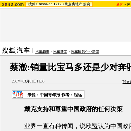
搜狐
ChinaRen
17173
焦点房地产
搜狗
新闻
-
体
汽车频道
>
汽车新闻
>
汽车国际企业新闻
蔡澈:销量比宝马多还是少对奔
2007年03月01日11:33
[
我来
来源：中国青年报 作者：程远
戴克支持和尊重中国政府的任何决策
业界一直有种传闻，说欧盟认为中国政府