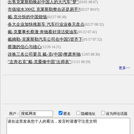
·
出售克莱斯勒唤起中国人的大汽车“梦”
(03/01 08:07)
·
市值缩水300亿 克莱斯勒整合还是易手?
(02/27 09:07)
·
戴-克分拆的中国烦恼
(02/27 08:38)
·
各大企业加快推新车 汽车行业业春天盘点
(02/27 08:32)
·
戴-克董事长蔡澈:奔驰看好清洁柴油车
(01/22 07:41)
·
戴姆勒-克莱斯勒汽车公司在中国5管齐下
(01/17 07:52)
·
蔡澈的信心与雄心
(12/26 14:21)
·
连换三名公司要员 戴-克(中国)整肃奔驰
(12/05 08:30)
·
“左奔右克”戴-克重修中国“出师表”
(11/21 09:29)
更多>>
用户：
匿名
隐藏地址
设为辩论话题