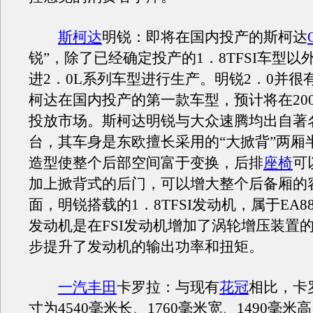
斯柯达
明锐：即将在国内投产的斯柯达
锐”，除了已经确定投产的1．8TFSI车型以
进2．0L系列车型进行生产。明锐2．0并很
柯达在国内投产的第一款车型，预计将在20
投放市场。斯柯达明锐与大众速腾均出自著名
台，其车身是东欧擅长采用的“大掀背”两厢
造型使整个后部空间富于变换，后排
座椅
可
加上掀背式的后门，可以增大整个后备厢的
面，明锐搭载的1．8TFSI发动机，属于EA88
发动机是在FSI发动机增加了涡轮增压装置
步提升了发动机的输出功率和扭矩。
一汽丰田
卡罗拉：与现有
花冠
相比，卡
寸为4540毫米长、1760毫米宽、1490毫