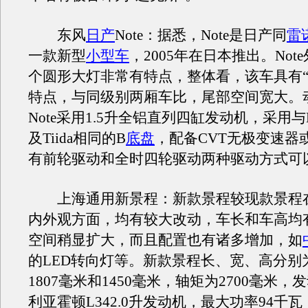
东风
日产
Note：据悉，Note是日产同
雷
一款新型
小型车
，2005年在日本推出。Not
个圆形大灯非常有特点，整体看，该车具有“
特点，与同级别两厢车比，尾部空间宽大。
Note采用1.5升全铝直列四缸发动机，采用与M
及Tiida相同的B
底盘
，配备CVT无极变速器
有前轮驱动和全时四轮驱动两种驱动方式可
上海通用新景程：新款景程较现款景程
内外观方面，均有较大改动，车长和车高均
空间稍显扩大，而且配置也有诸多增加，如
的LED转向灯等。新款景程长、宽、高分别为
1807毫米和1450毫米，轴矩为2700毫米
利亚霍顿L342.0升发动机，最大功率94千