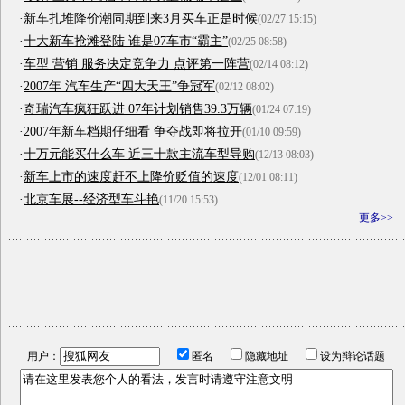
·
新车扎堆降价潮同期到来3月买车正是时候
(02/27 15:15)
·
十大新车抢滩登陆 谁是07车市“霸主”
(02/25 08:58)
·
车型 营销 服务决定竞争力 点评第一阵营
(02/14 08:12)
·
2007年 汽车生产“四大天王”争冠军
(02/12 08:02)
·
奇瑞汽车疯狂跃进 07年计划销售39.3万辆
(01/24 07:19)
·
2007年新车档期仔细看 争夺战即将拉开
(01/10 09:59)
·
十万元能买什么车 近三十款主流车型导购
(12/13 08:03)
·
新车上市的速度赶不上降价贬值的速度
(12/01 08:11)
·
北京车展--经济型车斗艳
(11/20 15:53)
更多>>
用户：
匿名
隐藏地址
设为辩论话题