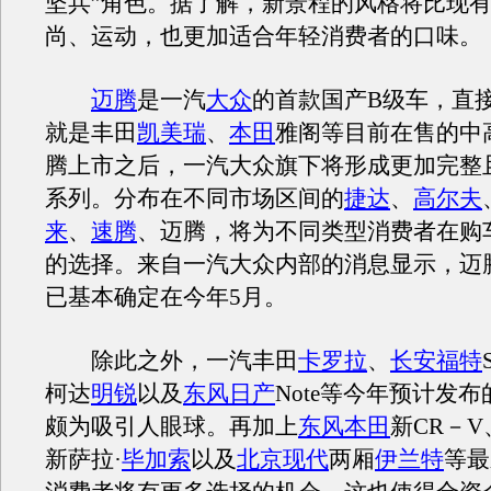
坚兵”角色。据了解，新景程的风格将比现
尚、运动，也更加适合年轻消费者的口味。
迈腾
是一汽
大众
的首款国产B级车，直
就是丰田
凯美瑞
、
本田
雅阁等目前在售的中
腾上市之后，一汽大众旗下将形成更加完整
系列。分布在不同市场区间的
捷达
、
高尔夫
来
、
速腾
、迈腾，将为不同类型消费者在购
的选择。来自一汽大众内部的消息显示，迈
已基本确定在今年5月。
除此之外，一汽丰田
卡罗拉
、
长安福特
柯达
明锐
以及
东风日产
Note等今年预计发
颇为吸引人眼球。再加上
东风本田
新CR－V
新萨拉·
毕加索
以及
北京现代
两厢
伊兰特
等最