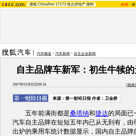
搜狐
ChinaRen
17173
焦点房地产
搜狗
新闻
-
体
汽车频道
>
汽车新闻
>
自主企业新闻
自主品牌车新军：初生牛犊的
2007年03月02日08:34
[
我来
来源：第一财经日报 作者：卫金桥
五年前满街都是
桑塔纳
和
捷达
的局面已
汽车自主品牌在短短五年内已从无到有，由
出炉的乘用车统计数据显示，国内自主品牌