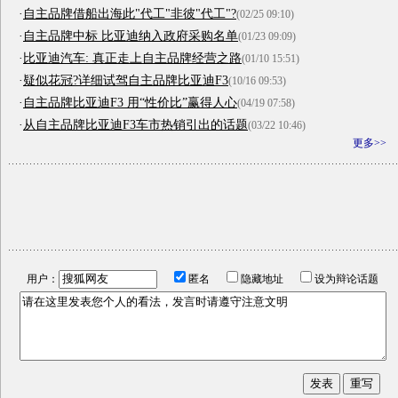
·
自主品牌借船出海此"代工"非彼"代工"?
(02/25 09:10)
·
自主品牌中标 比亚迪纳入政府采购名单
(01/23 09:09)
·
比亚迪汽车: 真正走上自主品牌经营之路
(01/10 15:51)
·
疑似花冠?详细试驾自主品牌比亚迪F3
(10/16 09:53)
·
自主品牌比亚迪F3 用“性价比”赢得人心
(04/19 07:58)
·
从自主品牌比亚迪F3车市热销引出的话题
(03/22 10:46)
更多>>
用户：
匿名
隐藏地址
设为辩论话题