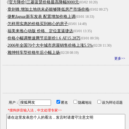
·
[官方降价]三菱蓝瑟价格最高降幅8000元
(03/02 10:20)
·
章剑锋:增加土地供未必能够降低房产市场价格
(03/02 09:27)
·
捷豹Jaguar新车发表 配置增加价格上调
(03/01 18:33)
·
怎样用实惠的价格买到称心的房子
(03/01 14:49)
·
福美来推心动版 价格、定位直逼捷达
(03/01 13:35)
·
价格小幅调整速腾节后新价1.6 AT15.28万
(03/01 09:59)
·
2006年全国70个大中城市房屋销售价格上涨5.5%
(02/28 11:30)
·
雅绅特车型价格年后小幅上扬
(02/28 08:19)
更多>>
用户：
匿名
隐藏地址
设为辩论话题
*搜狗拼音输入法，中文处理专家>>