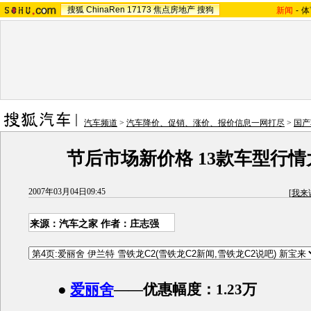
搜狐
ChinaRen
17173
焦点房地产
搜狗
新闻
-
体
汽车频道
>
汽车降价、促销、涨价、报价信息一网打尽
>
国产
节后市场新价格 13款车型行
2007年03月04日09:45
[
我来
来源：汽车之家 作者：庄志强
●
爱丽舍
——优惠幅度：1.23万