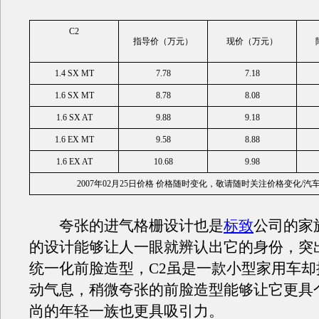
C2
指导价（万元）
现价（万元）
1.4 SX MT
7.78
7.18
1.6 SX MT
8.78
8.08
1.6 SX AT
9.88
9.18
1.6 EX MT
9.58
8.88
1.6 EX AT
10.68
9.98
2007年02月25日价格 价格随时变化，敬请随时关注价格变化/汽
夸张的进气格栅设计也是
标致
公司的家
的设计能够让人一眼就辨认出它的身份，突
统一化前脸造型，C2虽是一款小型家用车却
动气息，稍微夸张的前脸造型能够让它更具
尚的年轻一族也更具吸引力。