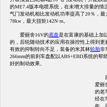
的ME7.4版本电喷系统，在未增大排量的情
气门发动机相比发动机功率提高了20％，最
78kw，最大扭矩142N·m。
爱丽舍16V的
底盘
是在富康的基础上加
的，后轮随动技术的应用在操控性上得到更
有效的抑制转向不足，装备的米其林
轮胎
非
266mm的前刹车盘配以ABS+EBD系统的
好的制动效果。
目
爱丽
的老
经在
年，