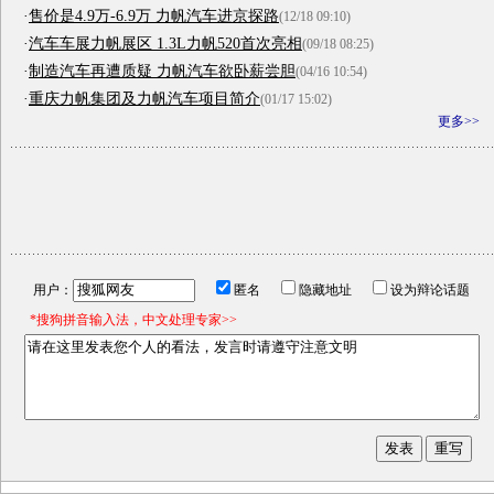
·
售价是4.9万-6.9万 力帆汽车进京探路
(12/18 09:10)
·
汽车车展力帆展区 1.3L力帆520首次亮相
(09/18 08:25)
·
制造汽车再遭质疑 力帆汽车欲卧薪尝胆
(04/16 10:54)
·
重庆力帆集团及力帆汽车项目简介
(01/17 15:02)
更多>>
用户：
匿名
隐藏地址
设为辩论话题
*搜狗拼音输入法，中文处理专家>>