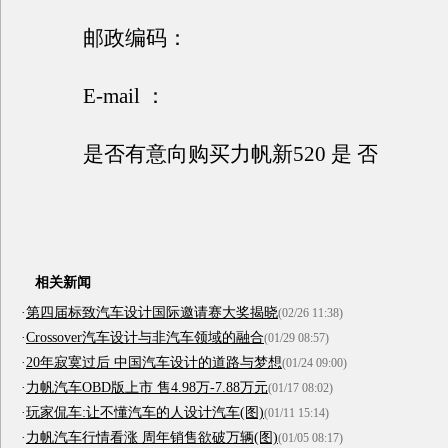
邮政编码：
E-mail ：
是否有意向购买力帆新520 是 否
相关新闻
·
第四届标致汽车设计国际邀请赛大奖揭晓
(02/26 11:38)
·
Crossover汽车设计与非汽车领域的融合
(01/29 08:57)
·
20年寂寞过后 中国汽车设计的道路与梦想
(01/24 09:00)
·
力帆汽车OBD版上市 售4.98万-7.88万元
(01/17 08:02)
·
玩家侃车:让不懂汽车的人设计汽车(图)
(01/11 15:14)
·
力帆汽车行情看涨 周年销售欲破万辆(图)
(01/05 08:17)