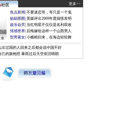
更多>>
焦点新闻
|
不要迷恋哥，哥只是一个鬼
贴贴图图
|
英媒评出2009年度搞怪发明
娱乐旮旯
|
当红明星不仅仅是名利双收
情感世界
|
后悔嫁给这样一个山西男人
型男索女
|
小糖精归来，在海边轻轻舞
口水
么出过国的人回来之后都会说中国不好
自己的旗袍照
暴雨过后天空依旧晴朗