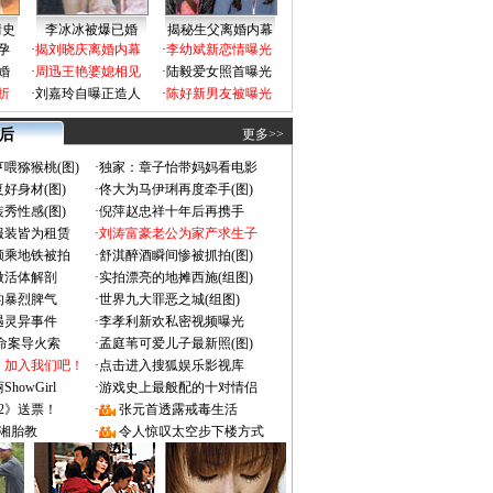
情史
李冰冰被爆已婚
揭秘生父离婚内幕
孕
·
揭刘晓庆离婚内幕
·
李幼斌新恋情曝光
婚
·
周迅王艳婆媳相见
·
陆毅爱女照首曝光
折
·
刘嘉玲自曝正造人
·
陈好新男友被曝光
 后
更多>>
喂猕猴桃(图)
·
独家：章子怡带妈妈看电影
好身材(图)
·
佟大为马伊琍再度牵手(图)
秀性感(图)
·
倪萍赵忠祥十年后再携手
服装皆为租赁
·
刘涛富豪老公为家产求生子
颜乘地铁被拍
·
舒淇醉酒瞬间惨被抓拍(图)
做活体解剖
·
实拍漂亮的地摊西施(组图)
的暴烈脾气
·
世界九大罪恶之城(组图)
遇灵异事件
·
李孝利新欢私密视频曝光
成命案导火索
·
孟庭苇可爱儿子最新照(图)
：加入我们吧！
·
点击进入搜狐娱乐影视库
owGirl
·
游戏史上最般配的十对情侣
2》送票！
·
张元首透露戒毒生活
湘胎教
·
令人惊叹太空步下楼方式