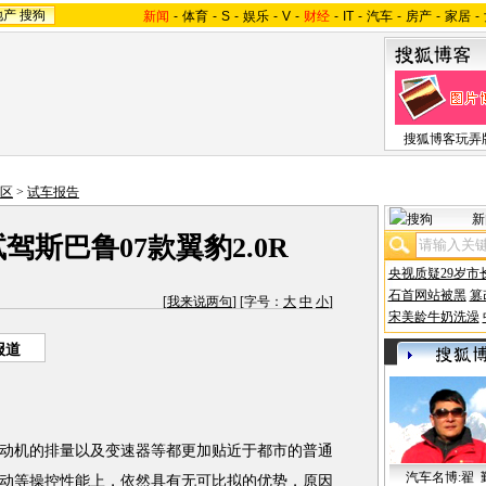
地产
搜狗
新闻
-
体育
-
S
-
娱乐
-
V
-
财经
-
IT
-
汽车
-
房产
-
家居
-
搜狐博客玩弄
区
>
试车报告
新
驾斯巴鲁07款翼豹2.0R
央视质疑29岁市
石首网站被黑
篡
[
我来说两句
] [字号：
大
中
小
]
宋美龄牛奶洗澡
报道
机的排量以及变速器等都更加贴近于都市的普通
汽车名博:翟 
动等操控性能上，依然具有无可比拟的优势，原因