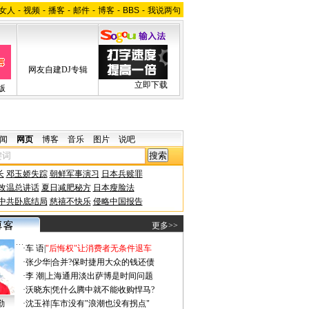
女人
-
视频
-
播客
-
邮件
-
博客
-
BBS
-
我说两句
网友自建DJ专辑
立即下载
版
闻
网页
博客
音乐
图片
说吧
长
邓玉娇失踪
朝鲜军事演习
日本兵赎罪
改温总讲话
夏日减肥秘方
日本瘦脸法
中共卧底结局
慈禧不快乐
侵略中国报告
更多>>
·
车 语
|
"后悔权"让消费者无条件退车
·
张少华
|
合并?保时捷用大众的钱还债
·
李 潮
|
上海通用淡出萨博是时间问题
·
沃晓东
|
凭什么腾中就不能收购悍马?
勤
·
沈玉祥
|
车市没有"浪潮也没有拐点"