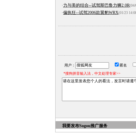
·
力与美的结合--试驾斯巴鲁力狮2.0R
(04/
·
偏执狂--试驾2006款翼豹WRX
(01/23 14:0
用户：
匿名
*搜狗拼音输入法，中文处理专家>>
我要发布
Sogou推广服务