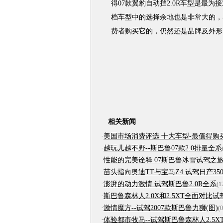
得07款翼豹自动挡2.0R车型是最
档车型中的选择余地也是非常大的，
费者购买它的，仍然还是品牌及外形
相关新闻
·
美国市场消费评选 十大车型-最值得购
·
越玩儿越不野--斯巴鲁07款2.0排量全系
·
性能的完美诠释 07斯巴鲁冰雪试驾之
·
苗头指向奥迪TT与宝马Z4 试驾日产350
·
澎湃的动力激情 试驾斯巴鲁2.0R全系
(1
·
斯巴鲁森林人2.0X和2.5XT全面对比试
·
激情魔方--试驾2007款斯巴鲁力狮(图)
(0
·
体验都市牧马--试驾斯巴鲁森林人2.5X