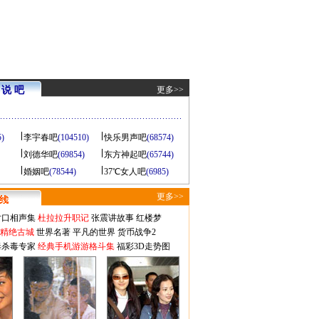
说 吧
更多>>
5)
李宇春吧
(104510)
快乐男声吧
(68574)
刘德华吧
(69854)
东方神起吧
(65744)
婚姻吧
(78544)
37℃女人吧
(6985)
更多>>
对口相声集
杜拉拉升职记
张震讲故事
红楼梦
-精绝古城
世界名著
平凡的世界
货币战争2
毒杀毒专家
经典手机游游格斗集
福彩3D走势图