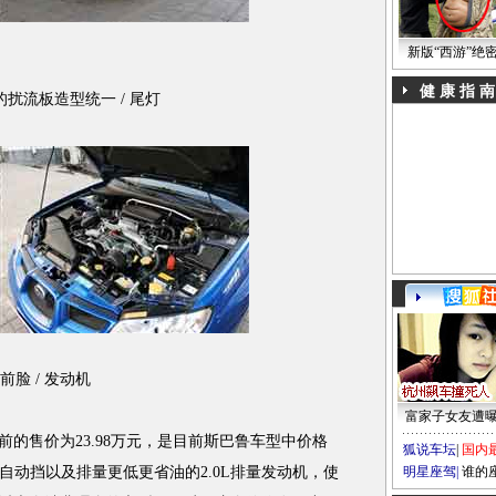
新版“西游”绝
健 康 指 南
扰流板造型统一 / 尾灯
前脸 / 发动机
富家子女友遭
前的售价为23.98万元，是目前斯巴鲁车型中价格
狐说车坛
|
国内
自动挡以及排量更低更省油的2.0L排量发动机，使
明星座驾
|
谁的