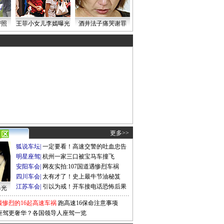
密照
王菲小女儿李嫣曝光
酒井法子痛哭谢罪
更多>>
狐说车坛
|
一定要看！高速交警的吐血忠告
明星座驾
|
杭州一家三口被宝马车撞飞
安阳车会
|
网友实拍:107国道遇惨烈车祸
四川车会
|
太有才了！史上最牛节油秘笈
江苏车会
|
引以为戒！开车接电话恐怖后果
曝光
最惨烈的16起高速车祸
跑高速16保命注意事项
座驾更奢华？各国领导人座驾一览