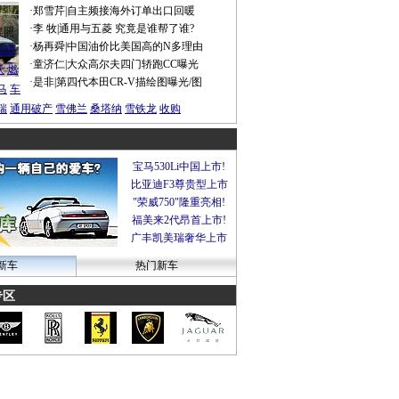
·
郑雪芹
|
自主频接海外订单出口回暖
·
李 牧
|
通用与五菱 究竟是谁帮了谁?
谍照
·
杨再舜
|
中国油价比美国高的N多理由
船税
·
童济仁
|
大众高尔夫四门轿跑CC曝光
沃
燃
·
是非
|
第四代本田CR-V描绘图曝光/图
马
车
瑞
通用破产
雪佛兰
桑塔纳
雪铁龙
收购
宝马530Li中国上市!
比亚迪F3尊贵型上市
"荣威750"隆重亮相!
福美来2代昂首上市!
广丰凯美瑞奢华上市
新车
热门新车
专区