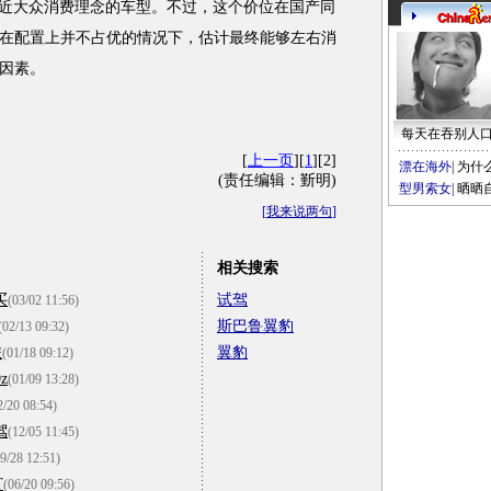
为接近大众消费理念的车型。不过，这个价位在国产同
在配置上并不占优的情况下，估计最终能够左右消
因素。
每天在吞别人
[
上一页
][
1
][2]
漂在海外
|
为什
(责任编辑：斳明)
型男索女
|
晒晒
[
我来说两句
]
相关搜索
买
试驾
(03/02 11:56)
斯巴鲁翼豹
(02/13 09:32)
旅
翼豹
(01/18 09:12)
z
(01/09 13:28)
2/20 08:54)
驾
(12/05 11:45)
9/28 12:51)
T
(06/20 09:56)