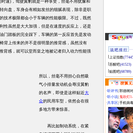
的时速)，驾驶翼豹就是一种享受，丝毫不用犹豫和
转向盘，车身会有精如发丝的细腻表现，除非是职
的技术极限都会小于车辆的性能极限。不过，既然
利性虽然是大大加强，但是在速度的反应上，还是
油门踏板的完全踩下，车辆的第一反应首先是发动
椅背上传来的并不是很明显的推背感，虽然没有
说 吧 排 行
有了推背感，就可以堂而皇之地被记者归入动力性能强
上证指数
(7744
苏醒吧
(41523)
贴图吧
(68789)
所以，丝毫不用担心自然吸
气小排量发动机会辱没翼豹
·
听评书
|
郭德纲
的名声，即使是这样贴近
大
·
听小说
|
鬼吹灯1
众
的民用车型，依然会在很
·
共享区
|
手机病
多地方带来惊喜。
再比如制动系统，在紧