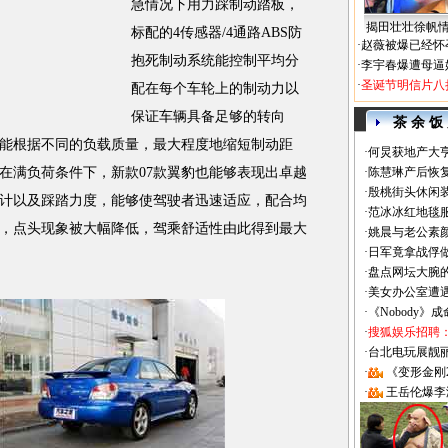
急情况下用力踩制动踏板，
揭田壮壮徐帆
标配的4传感器/4通路ABS防
·
赵薇被爆已经怀
抱死制动系统能控制平均分
·
李宇春爆遭母逼
·
圣诞节明信片八
配在每个车轮上的制动力以
保证车辆具备足够的转向
茶 余 饭
也能根据不同的负载质量，最大程度地缩短制动距
·
何炅获地产大亨
在满负荷条件下，新款07款翼豹也能够表现出卓越
·
陈慧琳产后恢复
·
殷桃街头休闲装
计以及踩踏力度，能够使驾驶者迅速适应，配合均
·
范冰冰红地毯
，点头现象被大幅降低，驾乘舒适性由此得到最大
·
姚晨与老公素
·
日军竟拿战俘
·
盘点网坛大腕
·
美女办公室遭
·
《Nobody》
·
搜狐娱乐招聘
·
台北电玩展靓丽Sh
·
《变形金刚
·
王岳伦爆李