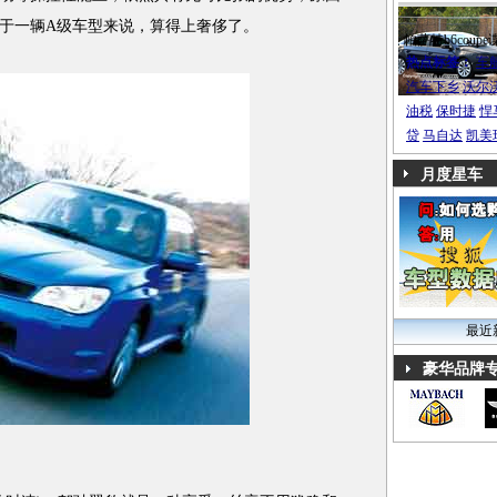
于一辆A级车型来说，算得上奢侈了。
帕萨特b6coupe
热点标签：
车
汽车下乡
沃尔
油税
保时捷
悍
贷
马自达
凯美
月度星车
最近
豪华品牌