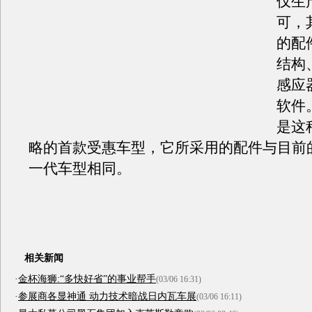
仅生
可，
的配
结构
感应
软件
是这
略的首款受惠车型，它所采用的配件与目前
一代车型相同。
相关新闻
·
金杯海狮:“多快好省”的事业帮手
(03/06 16:31)
·
参展商各显神通 动力技术暗战日内瓦车展
(03/06 16:11)