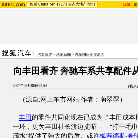
搜狐
ChinaRen
17173
焦点房地产
搜狗
新闻
-
体
汽车频道
>
汽车新闻
>
汽车国际企业新闻
向丰田看齐 奔驰车系共享配件
2007年03月06日22:54
[
我来
（源自:网上车市网站 作者：蔺翠翠）
丰田
的零件共同化现在已成为了丰田成本
一环，更为丰田社长渡边捷昭——“拧干毛
滴水”提供了强大的后盾。或许
梅赛德斯-奔