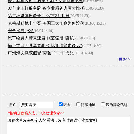
·
最大私募公司黑石集团加入克莱斯勒竞购
(03/06 08:46)
·
07车企主打服务牌 各企业服务力度大比拼
(03/06 08:30)
·
第二场媒体座谈会:2007年2月12日
(03/05 21:33)
·
克莱斯勒绝非个案 美国三大车企为何没落?
(03/05 15:15)
·
安全巡展Q&A
(03/05 14:49)
·
汽车给男人带来速度 张艺谋泄“隐私”
(03/05 08:13)
·
摘下丰田面具套奔驰脸 比亚迪能走多远?
(11/07 10:30)
·
广州海关截获假冒“奔驰”“丰田”汽配
(06/14 09:44)
更多>>
用户：
匿名
隐藏地址
设为辩论话题
*搜狗拼音输入法，中文处理专家>>