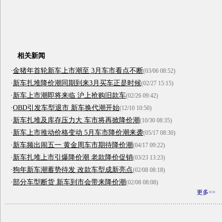
相关新闻
·
金猪年首轮新车上市潮至 3月车市看点不断
(03/06 08:52)
·
新车扎堆降价潮同期到来3月买车正是时候
(02/27 15:15)
·
新车上市潮即将来临 沪上抢购旧款车
(02/26 09:42)
·
OBD引发车型退市 新车换代潮开始
(12/10 10:50)
·
新车扎堆及库存压力大 车市将再掀降价潮
(10/30 08:35)
·
新车上市推动价格变动 5月车市降价潮来袭
(05/17 08:30)
·
新车频出闹五一 黄金周车市期待降价潮
(04/17 09:22)
·
新车扎堆上市引爆降价潮 老款降价促销
(03/23 13:23)
·
狗年新车潮蓄势待发 改款车型成新亮点
(02/08 08:18)
·
部分车型断货 新车到市会带来降价潮
(02/08 08:08)
更多>>