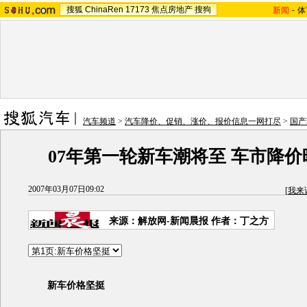
搜狐
ChinaRen
17173
焦点房地产
搜狗
新闻
-
体
汽车频道
>
汽车降价、促销、涨价、报价信息一网打尽
>
国产
07年第一轮新车潮将至 车市降
2007年03月07日09:02
[
我来
来源：解放网-新闻晨报 作者：丁之方
新车价格坚挺