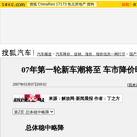
搜狐
ChinaRen
17173
焦点房地产
搜狗
新闻
-
体
汽车频道
>
汽车降价、促销、涨价、报价信息一网打尽
>
国产
07年第一轮新车潮将至 车市降
2007年03月07日09:02
[
我来
来源：解放网-新闻晨报 作者：丁之方
总体稳中略降