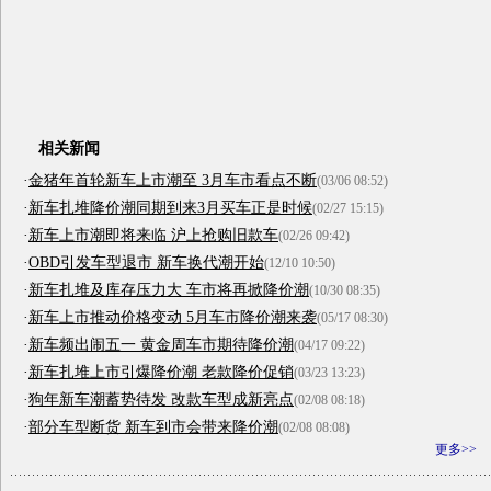
相关新闻
·
金猪年首轮新车上市潮至 3月车市看点不断
(03/06 08:52)
·
新车扎堆降价潮同期到来3月买车正是时候
(02/27 15:15)
·
新车上市潮即将来临 沪上抢购旧款车
(02/26 09:42)
·
OBD引发车型退市 新车换代潮开始
(12/10 10:50)
·
新车扎堆及库存压力大 车市将再掀降价潮
(10/30 08:35)
·
新车上市推动价格变动 5月车市降价潮来袭
(05/17 08:30)
·
新车频出闹五一 黄金周车市期待降价潮
(04/17 09:22)
·
新车扎堆上市引爆降价潮 老款降价促销
(03/23 13:23)
·
狗年新车潮蓄势待发 改款车型成新亮点
(02/08 08:18)
·
部分车型断货 新车到市会带来降价潮
(02/08 08:08)
更多>>