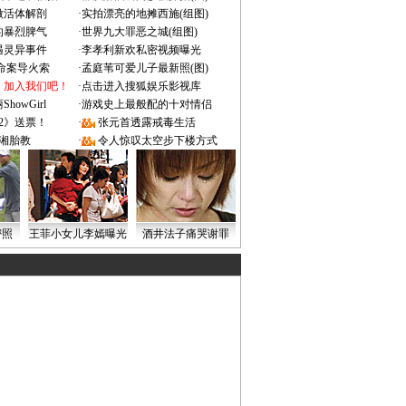
做活体解剖
·
实拍漂亮的地摊西施(组图)
的暴烈脾气
·
世界九大罪恶之城(组图)
遇灵异事件
·
李孝利新欢私密视频曝光
成命案导火索
·
孟庭苇可爱儿子最新照(图)
：加入我们吧！
·
点击进入搜狐娱乐影视库
owGirl
·
游戏史上最般配的十对情侣
2》送票！
·
张元首透露戒毒生活
湘胎教
·
令人惊叹太空步下楼方式
密照
王菲小女儿李嫣曝光
酒井法子痛哭谢罪