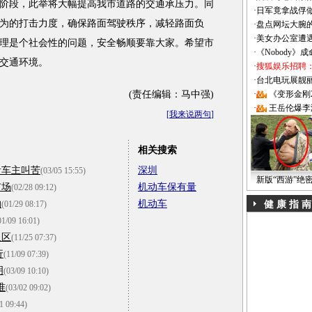
阶段，此举将大幅提高我市道路的交通承压力。同
·
日军竟拿战俘
为的打击力度，确保路面驾驶秩序，减轻路面负
·
盘点网坛大腕
·
美女办公室遭
理是个社会性的问题，安全畅顺要靠大家。希望市
·
《Nobody》
交通环境。
·
搜狐娱乐招聘
·
台北电玩展靓丽Sh
(责任编辑：马中强)
·
《变形金刚
·
王岳伦爆李
[
我来说两句
]
相关搜索
贵车主叫苦
深圳
(03/05 15:55)
新版“西游”绝
市场
机动车保有量
(02/28 09:12)
拍
机动车
(01/29 08:17)
健 康 指 南
01/09 16:01)
人区
(11/25 07:37)
行
(11/09 07:39)
明
(03/09 10:10)
准
(03/02 09:02)
1 09:44)