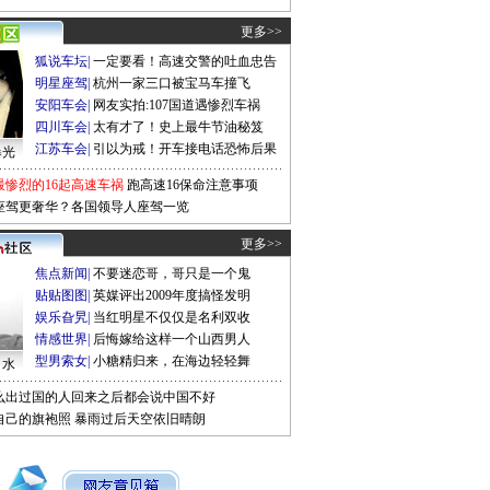
更多>>
狐说车坛
|
一定要看！高速交警的吐血忠告
明星座驾
|
杭州一家三口被宝马车撞飞
安阳车会
|
网友实拍:107国道遇惨烈车祸
四川车会
|
太有才了！史上最牛节油秘笈
江苏车会
|
引以为戒！开车接电话恐怖后果
曝光
最惨烈的16起高速车祸
跑高速16保命注意事项
座驾更奢华？各国领导人座驾一览
更多>>
焦点新闻
|
不要迷恋哥，哥只是一个鬼
贴贴图图
|
英媒评出2009年度搞怪发明
娱乐旮旯
|
当红明星不仅仅是名利双收
情感世界
|
后悔嫁给这样一个山西男人
型男索女
|
小糖精归来，在海边轻轻舞
口水
么出过国的人回来之后都会说中国不好
自己的旗袍照
暴雨过后天空依旧晴朗