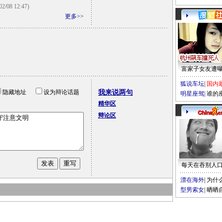
02/08 12:47)
更多>>
富家子女友遭
狐说车坛
|
国内
隐藏地址
设为辩论话题
我来说两句
明星座驾
|
谁的
精华区
辩论区
每天在吞别人
漂在海外
|
为什
型男索女
|
晒晒