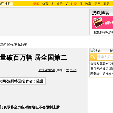
地产
搜狗
新闻
-
体育
-
S
-
娱乐
-
V
-
财经
-
IT
-
汽车
-
房产
-
家居
-
搜狐博客玩弄
新闻-降价,车市,购车
新
量破百万辆 居全国第二
央视质疑29岁市
石首网站被黑
篡
[
我来说两句
] [字号：
大
中
小
]
宋美龄牛奶洗澡
闻网-深圳特区报 作者：陈震
表示将全力应对拥堵但不会限制上牌