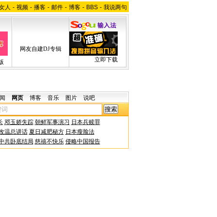
女人
-
视频
-
播客
-
邮件
-
博客
-
BBS
-
我说两句
网友自建DJ专辑
立即下载
版
闻
网页
博客
音乐
图片
说吧
长
邓玉娇失踪
朝鲜军事演习
日本兵赎罪
改温总讲话
夏日减肥秘方
日本瘦脸法
中共卧底结局
慈禧不快乐
侵略中国报告