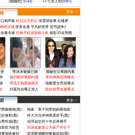
婚姻吧
(78544)
37℃女人吧
(6985)
更多>>
对口相声集
杜拉拉升职记
张震讲故事
红楼梦
-精绝古城
世界名著
平凡的世界
货币战争2
毒杀毒专家
经典手机游游格斗集
福彩3D走势图
情史
李冰冰被爆已婚
揭秘生父离婚内幕
孕
·
揭刘晓庆离婚内幕
·
李幼斌新恋情曝光
婚
·
周迅王艳婆媳相见
·
陆毅爱女照首曝光
折
·
刘嘉玲自曝正造人
·
陈好新男友被曝光
 后
更多>>
喂猕猴桃(图)
·
独家：章子怡带妈妈看电影
好身材(图)
·
佟大为马伊琍再度牵手(图)
秀性感(图)
·
倪萍赵忠祥十年后再携手
服装皆为租赁
·
刘涛富豪老公为家产求生子
颜乘地铁被拍
·
舒淇醉酒瞬间惨被抓拍(图)