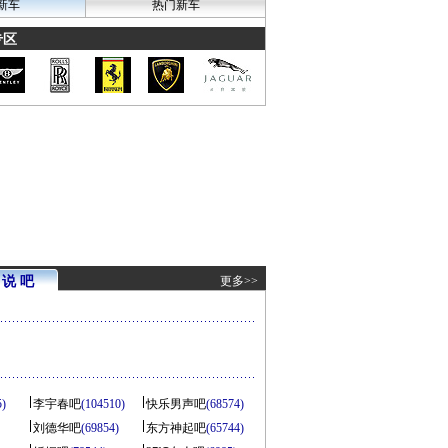
新车
热门新车
专区
说 吧
更多>>
5)
李宇春吧
(104510)
快乐男声吧
(68574)
刘德华吧
(69854)
东方神起吧
(65744)