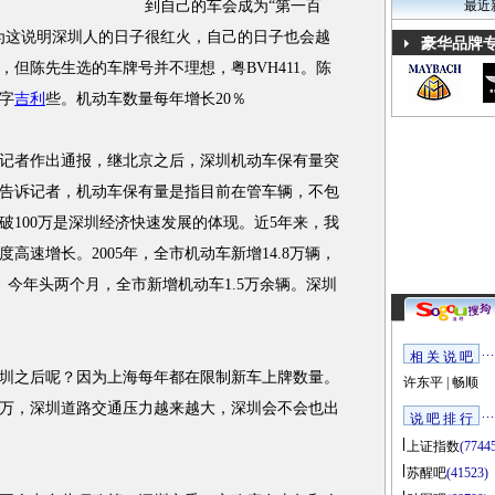
到自己的车会成为“第一百
最近
为这说明深圳人的日子很红火，自己的日子也会越
豪华品牌
但陈先生选的车牌号并不理想，粤BVH411。陈
字
吉利
些。机动车数量每年增长20％
者作出通报，继北京之后，深圳机动车保有量突
告诉记者，机动车保有量是指目前在管车辆，不包
破100万是深圳经济快速发展的体现。近5年来，我
高速增长。2005年，全市机动车新增14.8万辆，
9％。今年头两个月，全市新增机动车1.5万余辆。深圳
相 关 说 吧
之后呢？因为上海每年都在限制新车上牌数量。
许东平
|
畅顺
万，深圳道路交通压力越来越大，深圳会不会也出
说 吧 排 行
上证指数
(7744
苏醒吧
(41523)