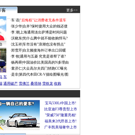
更多>>
·
车 语
|
"后悔权"让消费者无条件退车
·
张少华
|
合并?保时捷用大众的钱还债
·
李 潮
|
上海通用淡出萨博是时间问题
·
沃晓东
|
凭什么腾中就不能收购悍马?
勤
·
沈玉祥
|
车市没有"浪潮也没有拐点"
·
郑雪芹
|
自主频接海外订单出口回暖
·
李 牧
|
通用与五菱 究竟是谁帮了谁?
谍照
·
杨再舜
|
中国油价比美国高的N多理由
船税
·
童济仁
|
大众高尔夫四门轿跑CC曝光
沃
燃
·
是非
|
第四代本田CR-V描绘图曝光/图
马
车
瑞
通用破产
雪佛兰
桑塔纳
雪铁龙
收购
宝马530Li中国上市!
比亚迪F3尊贵型上市
"荣威750"隆重亮相!
福美来2代昂首上市!
广丰凯美瑞奢华上市