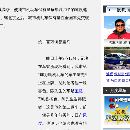
高涨，使我市机动车保有量每年以20％的速度递
，继北京之后，我市机动车保有量在全国率先突破
二。
第一百万辆是宝马
汽车名博:翟 
帕萨特b6coupe
昨日上午9点12分，记者
热点标签：
车
在车管所现场看到，我市第
汽车下乡
沃尔
油税
保时捷
悍
100万辆机动车的车主陈先生
贷
马自达
凯美
正在上牌。见到记者他一脸
月度星车
喜色。陈先生的车是
宝马
730,香槟色。陈先生告诉记
者，这是他的第二辆车，前
一辆是几年前买的，日产
风
度
。他说，他怎么也没有想