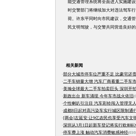
能交通管理系统将全面进入实施建设
时交警部门将继续加大对违法驾车行
荷。许东平同时向市民建议，交通管
民文明驾驶，与交警共同营造良好的
相关新闻
·
部分大城市停车位严重不足 比豪宅还
·
二手车销量大增 汽车厂商看重二手车
·
美瀚全球最大二手车拍卖巨头 深圳开
·
新政出台 新车涌现 今年车市战火依旧
(
·
个性喇叭引注目 汽车彩铃闯入管理无
·
成都8日起对高污染车实行城区限制通
·
[两会]左延安:让9亿农民也享受汽车文
·
深圳从3月1日起新车登记将实行欧Ⅲ标
·
停车费上涨 触动汽车消费敏感神经
(03/0