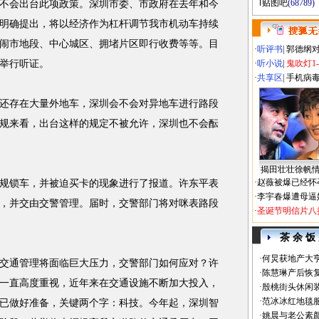
贴图吧
(68789)
会出台此项政策。深圳市委、市政府在去年和今
明确提出，将以经济作为杠杆调节我市机动车持续
闹市地段、中心城区、拥堵片区即行收费等等。目
·
听评书
|
郭德纲
举行听证。
·
听小说
|
鬼吹灯1
·
共享区
|
手机病
存在大量外地车，深圳会不会对异地车进行路段
规来看，出台这样的规定不被允许，深圳也不会酝
揭田壮壮徐帆
·
赵薇被爆已经怀
锁车，并被迫买卡的现象进行了报道。许东平表
·
李宇春爆遭母逼
，并交由交警管理。届时，交警部门将对咪表路段
·
圣诞节明信片八
茶 余 饭
·
何炅获地产大亨
通管理将面临巨大压力，交警部门如何应对？许
·
陈慧琳产后恢复
一直高度重视，近年来在交通设施不断加大投入，
·
殷桃街头休闲装
·
范冰冰红地毯
已做好准备，关键两个字：科技。今年起，深圳智
·
姚晨与老公素