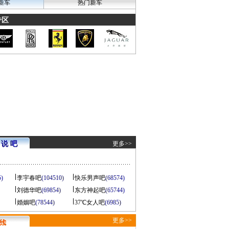
新车
热门新车
专区
说 吧
更多>>
5)
李宇春吧
(104510)
快乐男声吧
(68574)
刘德华吧
(69854)
东方神起吧
(65744)
婚姻吧
(78544)
37℃女人吧
(6985)
更多>>