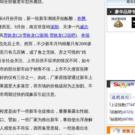
，却全部被老车型所囊括。
最近
豪华品牌
。从8月份开始，新一轮新车潮就开始酝酿，
奔腾
、
踵而至。9月份，南京菲亚特
派朗
、天津一汽
威志
风
雪铁龙C2
(
雪铁龙C2新闻
,
雪铁龙C2说吧
)
、
奇瑞
也先后上市。然而，不少新车月均销量只有2000多
至只有几百辆，成了食之无味、弃之可惜的“鸡
引全社会关注、上市后供不应求的情况不同，如今
市的部分新车由于销售不佳，上市不久便宣告降
好的仅有三分之一。由此，厂家原指望通过新车上
果愿景大多落空，而市场的价格战却为之加剧。不
市周期过快的现象应引起注意。
说 吧 排 行
上证指数
(7744
度是由于一些新车仓促推出，屡屡暴露出性能、
苏醒吧
(41523)
贴图吧
(68789)
口。譬如，一些厂家为推出新车，事前使出浑身解
人感觉名不符实，因而备受质疑。一些急着出生