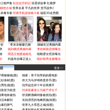
对口相声集
杜拉拉升职记
张震讲故事
红楼梦
-精绝古城
世界名著
平凡的世界
货币战争2
毒杀毒专家
经典手机游游格斗集
福彩3D走势图
情史
李冰冰被爆已婚
揭秘生父离婚内幕
孕
·
揭刘晓庆离婚内幕
·
李幼斌新恋情曝光
婚
·
周迅王艳婆媳相见
·
陆毅爱女照首曝光
折
·
刘嘉玲自曝正造人
·
陈好新男友被曝光
 后
更多>>
喂猕猴桃(图)
·
独家：章子怡带妈妈看电影
好身材(图)
·
佟大为马伊琍再度牵手(图)
秀性感(图)
·
倪萍赵忠祥十年后再携手
服装皆为租赁
·
刘涛富豪老公为家产求生子
颜乘地铁被拍
·
舒淇醉酒瞬间惨被抓拍(图)
做活体解剖
·
实拍漂亮的地摊西施(组图)
的暴烈脾气
·
世界九大罪恶之城(组图)
遇灵异事件
·
李孝利新欢私密视频曝光