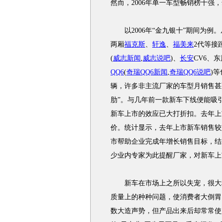
然而，2006年单一车型畅销榜十强
以2006年“金九银十”期间为例
两厢
福克斯
、
轩逸
、
福美来
2代等接
(
威志新闻
,
威志说吧
)
、
长安
CV6、东
QQ6
(
奇瑞QQ6新闻
,
奇瑞QQ6说吧
)
等
辆，许多非主流厂家的车型月销售甚
肋”。与几年前一款新车下线便能吸
新车上市的效应已大打折扣。去年上
价。统计显示，去年上市新车销售较
市帮助企业完成年增长销售目标，结
少业内专家为此提醒厂家，对新车上
新车在市场上之所以失宠，很大程
质量上的种种问题，使消费者大倒胃
数大造声势，但产品出来后却常常使