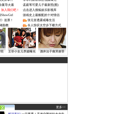
成命案导火索
·
孟庭苇可爱儿子最新照(图)
：加入我们吧！
·
点击进入搜狐娱乐影视库
owGirl
·
游戏史上最般配的十对情侣
2》送票！
·
张元首透露戒毒生活
湘胎教
·
令人惊叹太空步下楼方式
密照
王菲小女儿李嫣曝光
酒井法子痛哭谢罪
更多>>