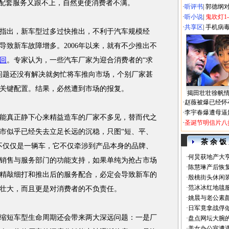
，配套服务又跟不上，自然更使消费者不满。
·
听评书
|
郭德纲
·
听小说
|
鬼吹灯1
·
共享区
|
手机病
出，新车型过多过快推出，不利于汽车规模经
导致新车故障增多。2006年以来，就有不少推出不
回
。专家认为，一些汽车厂家为迎合消费者的“求
问题还没有解决就匆忙将车推向市场，个别厂家甚
关键配置。结果，必然遭到市场的报复。
揭田壮壮徐帆
·
赵薇被爆已经怀
·
李宇春爆遭母逼
真正静下心来精益造车的厂家不多见，替而代之
·
圣诞节明信片八
市似乎已经失去立足长远的沉稳，只图“短、平、
茶 余 饭
不仅仅是一辆车，它不仅牵涉到产品本身的品牌、
·
何炅获地产大亨
销售与服务部门的功能支持，如果单纯为抢占市场
·
陈慧琳产后恢复
精敲细打和推出后的服务配合，必定会导致新车的
·
殷桃街头休闲装
·
范冰冰红地毯
壮大，而且更是对消费者的不负责任。
·
姚晨与老公素
·
日军竟拿战俘
短车型生命周期还会带来两大深远问题：一是厂
·
盘点网坛大腕
·
美女办公室遭