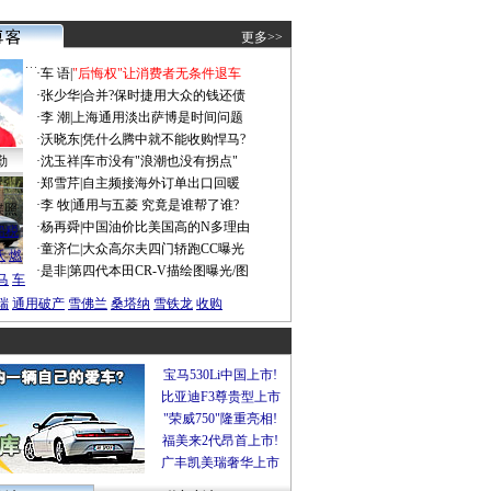
更多>>
·
车 语
|
"后悔权"让消费者无条件退车
·
张少华
|
合并?保时捷用大众的钱还债
·
李 潮
|
上海通用淡出萨博是时间问题
·
沃晓东
|
凭什么腾中就不能收购悍马?
勤
·
沈玉祥
|
车市没有"浪潮也没有拐点"
·
郑雪芹
|
自主频接海外订单出口回暖
·
李 牧
|
通用与五菱 究竟是谁帮了谁?
谍照
·
杨再舜
|
中国油价比美国高的N多理由
船税
·
童济仁
|
大众高尔夫四门轿跑CC曝光
沃
燃
·
是非
|
第四代本田CR-V描绘图曝光/图
马
车
瑞
通用破产
雪佛兰
桑塔纳
雪铁龙
收购
宝马530Li中国上市!
比亚迪F3尊贵型上市
"荣威750"隆重亮相!
福美来2代昂首上市!
广丰凯美瑞奢华上市