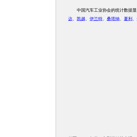
中国汽车工业协会的统计数据显示，
达
、
凯越
、
伊兰特
、
桑塔纳
、
夏利
、