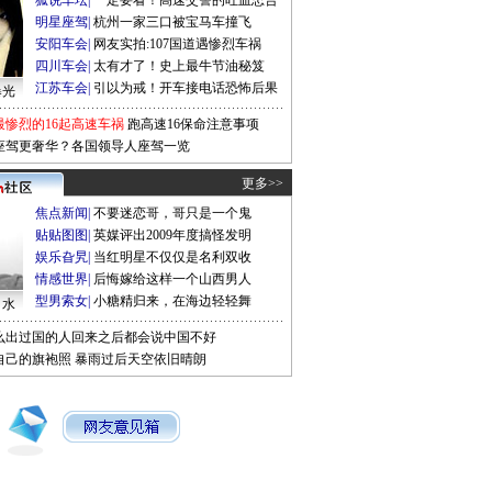
狐说车坛
|
一定要看！高速交警的吐血忠告
明星座驾
|
杭州一家三口被宝马车撞飞
安阳车会
|
网友实拍:107国道遇惨烈车祸
四川车会
|
太有才了！史上最牛节油秘笈
江苏车会
|
引以为戒！开车接电话恐怖后果
曝光
最惨烈的16起高速车祸
跑高速16保命注意事项
座驾更奢华？各国领导人座驾一览
更多>>
焦点新闻
|
不要迷恋哥，哥只是一个鬼
贴贴图图
|
英媒评出2009年度搞怪发明
娱乐旮旯
|
当红明星不仅仅是名利双收
情感世界
|
后悔嫁给这样一个山西男人
型男索女
|
小糖精归来，在海边轻轻舞
口水
么出过国的人回来之后都会说中国不好
自己的旗袍照
暴雨过后天空依旧晴朗