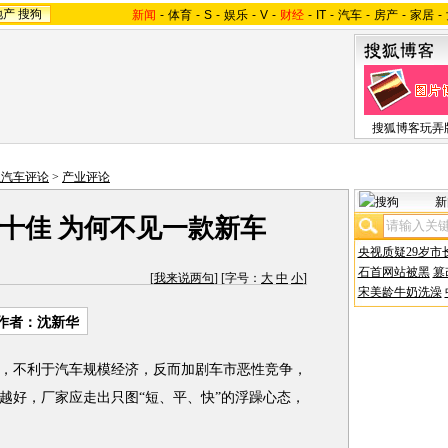
地产
搜狗
新闻
-
体育
-
S
-
娱乐
-
V
-
财经
-
IT
-
汽车
-
房产
-
家居
-
搜狐博客玩弄
狐汽车评论
>
产业评论
新
售十佳 为何不见一款新车
央视质疑29岁市
石首网站被黑
篡
[
我来说两句
] [字号：
大
中
小
]
宋美龄牛奶洗澡
 作者：沈新华
不利于汽车规模经济，反而加剧车市恶性竞争，
越好，厂家应走出只图“短、平、快”的浮躁心态，