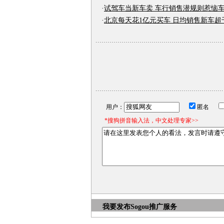
·
试驾车当新车卖 车行销售潜规则惹恼
·
北京每天花1亿元买车 日均销售新车超
用户：
匿名
*搜狗拼音输入法，中文处理专家>>
我要发布
Sogou推广服务