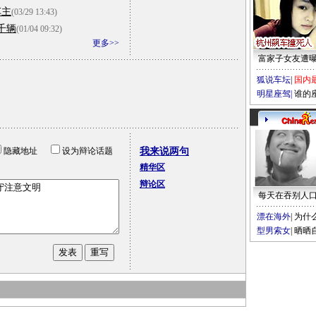
车主
(03/29 13:43)
千辆
(01/04 09:32)
更多>>
富家子女友遭
狐说车坛
|
国内
明星座驾
|
谁的
隐藏地址
设为辩论话题
我来说两句
精华区
辩论区
每天在吞别人
漂在海外
|
为什
型男索女
|
晒晒