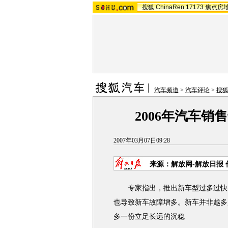
搜狐
ChinaRen
17173
焦点房
汽车频道
>
汽车评论
>
搜
2006年汽车销
2007年03月07日09:28
来源：解放网-解放日报
专家指出，推出新车型过多过快，
也导致新车故障增多。新车并非越多
多一份立足长远的沉稳