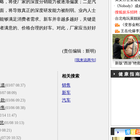
略，将使厂家的深度分销能力被逐渐偏废；二是汽
·
《Nobody》
面，将导致真正的深度研发能力被削弱。业内人士
·
搜狐娱乐招聘
·
台北电玩展靓丽Sh
能够满足消费者需求。新车并非越多越好，关键是
·
《变形金刚
者满意的、价格合理的好车。对此，厂家应当好好
·
王岳伦爆李
(责任编辑：斳明)
[
我来说两句
]
新版“西游”绝
健 康 指 南
相关搜索
渠道
销售
(03/07 08:37)
新车
3/07 08:09)
条款
汽车
(03/06 09:23)
销售
(03/06 08:38)
2/14 11:47)
忧
(01/08 10:13)
0 08:21)
名
(07/20 10:32)