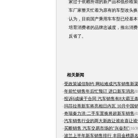
家过于依赖所谓的新产品和低价格策
车厂家整天忙着为原有的车型改头换
认为，目前国产乘用车车型已经基本
培育消费者的品牌忠诚度，推出消费
反省了。
相关新闻
·
受政策诚信制约 网站难成汽车销售新
·
年前忙销售年后忙预订 进口新车消息
(0
·
投诉6成缘于合同 汽车销售有8大霸王
·
玛莎拉蒂新车将亮相日内瓦 10月中国
·
奇瑞秦力洪:二手车置换将超新车销售
(0
·
汽车销售行业的两大新政让谁欢喜让谁
·
买断销售 汽车交易市场的“兴奋剂”
(10/3
·
波兰上半年新车销售排行 丰田金榜题