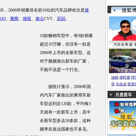
2006年销量排名前10位的汽车品牌依次是
捷
QQ
、
雅阁
、
领驭
、
旗云
CVT、
花冠
。
10款畅销车型中，有9款销量
超过10万辆，但没有一款是
汽车名博:翟 
2006年上市的全新车型。这
帕萨特b6coupe
对于频频推出新车的厂家，
热点标签：
车
不能不说是一个打击。
汽车下乡
沃尔
油税
保时捷
悍
贷
马自达
凯美
据统计显示，2006年国
月度星车
内汽车厂家推出的乘用车新
车型达到近120款，平均每3
天就有一款新车上市，其中
全新车型多达30多款，这种
频率在发达国家也不多见。