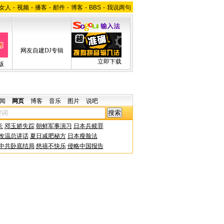
女人
-
视频
-
播客
-
邮件
-
博客
-
BBS
-
我说两句
网友自建DJ专辑
立即下载
版
闻
网页
博客
音乐
图片
说吧
长
邓玉娇失踪
朝鲜军事演习
日本兵赎罪
改温总讲话
夏日减肥秘方
日本瘦脸法
中共卧底结局
慈禧不快乐
侵略中国报告