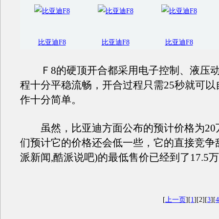
比亚迪F8
比亚迪F8
比亚迪F8
Ｆ8的硬顶开合都采用电子控制、液压动
程十分平稳流畅，开合过程只需25秒就可以
作十分简单。
虽然，比亚迪方面公布的预计价格为20
们预计它的价格还会低一些，它的直接竞争
派新闻,酷派说吧)
的最低售价已经到了17.5
[
上一页
][
1
][2][
3
][
4