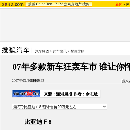
搜狐
ChinaRen
17173
焦点房地产
搜狗
新闻
-
体
汽车频道
>
购车资讯
>
帮你导购
07年多款新车狂轰车市 谁让你
2007年03月08日09:22
[
我来
来源：潇湘晨报 作者：余志敏
比亚迪Ｆ8