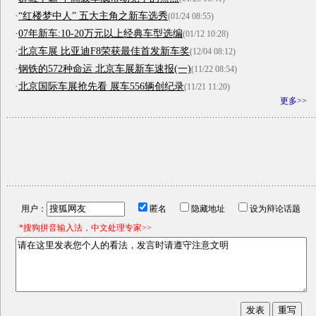
·
“红楼梦中人” 五大主角之新车选秀
(01/24 08:55)
·
07年新车:10-20万元以上经典车型选编
(01/12 10:28)
·
北京车展 比亚迪F8荣获最佳首发新车奖
(12/04 08:12)
·
钢铁的572种命运 北京车展新车速报(一)
(11/22 08:54)
·
北京国际车展抢先看 展车556辆创纪录
(11/21 11:20)
更多>>
用户：
匿名
隐藏地址
设为辩论话题
*搜狗拼音输入法，中文处理专家>>