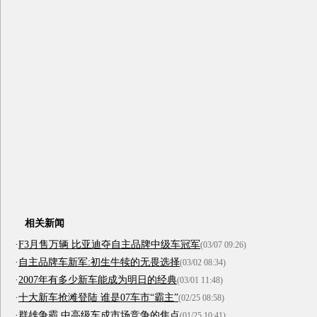
相关新闻
·
F3月售万辆 比亚迪夺自主品牌中级车冠军
(03/07 09:26)
·
自主品牌车新军:初生牛犊的无畏选择
(03/02 08:34)
·
2007年有多少新车能成为明日的经典
(03/01 11:48)
·
十大新车抢滩登陆 谁是07车市“霸主”
(02/25 08:58)
·
群雄争霸 中高级车成市场竞争的焦点
(01/25 10:41)