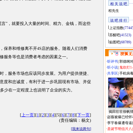
相 关 说 吧
程先生
说 吧 排 行
言”，就要投入大量的时间、精力、金钱，而这些
上证指数
(7744
苏醒吧
(41523)
贴图吧
(68789)
保养和维修离不开4S店的服务。随着人们消费
修服务等也是消费者考虑的因素之一。
·
听评书
|
郭德纲
·
听小说
|
鬼吹灯1
，服务市场也应该同步发展。为用户提供便捷、
·
共享区
|
手机病
意度和忠诚度，有利于进一步巩固现有市场、并促
的多少在一定程度上也说明了企业的实力。
揭田壮壮徐帆
[
上一页
][
1
][
2
][
3
][
4
][5][
6
][
7
][
8
][
下一页
]
·
赵薇被爆已经怀
(责任编辑：杨文)
·
李宇春爆遭母逼
[
我来说两句
]
·
圣诞节明信片八