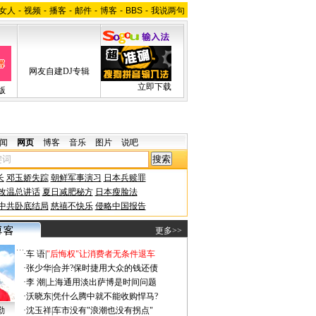
女人
-
视频
-
播客
-
邮件
-
博客
-
BBS
-
我说两句
网友自建DJ专辑
立即下载
版
闻
网页
博客
音乐
图片
说吧
长
邓玉娇失踪
朝鲜军事演习
日本兵赎罪
改温总讲话
夏日减肥秘方
日本瘦脸法
中共卧底结局
慈禧不快乐
侵略中国报告
更多>>
·
车 语
|
"后悔权"让消费者无条件退车
·
张少华
|
合并?保时捷用大众的钱还债
·
李 潮
|
上海通用淡出萨博是时间问题
·
沃晓东
|
凭什么腾中就不能收购悍马?
勤
·
沈玉祥
|
车市没有"浪潮也没有拐点"