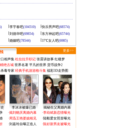
5)
李宇春吧
(104510)
快乐男声吧
(68574)
刘德华吧
(69854)
东方神起吧
(65744)
婚姻吧
(78544)
37℃女人吧
(6985)
更多>>
对口相声集
杜拉拉升职记
张震讲故事
红楼梦
-精绝古城
世界名著
平凡的世界
货币战争2
毒杀毒专家
经典手机游游格斗集
福彩3D走势图
情史
李冰冰被爆已婚
揭秘生父离婚内幕
孕
·
揭刘晓庆离婚内幕
·
李幼斌新恋情曝光
婚
·
周迅王艳婆媳相见
·
陆毅爱女照首曝光
折
·
刘嘉玲自曝正造人
·
陈好新男友被曝光