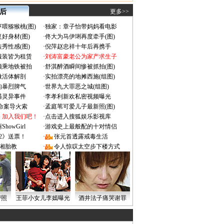
 后
更多>>
喂猕猴桃(图)
·
独家：章子怡带妈妈看电影
好身材(图)
·
佟大为马伊琍再度牵手(图)
秀性感(图)
·
倪萍赵忠祥十年后再携手
服装皆为租赁
·
刘涛富豪老公为家产求生子
颜乘地铁被拍
·
舒淇醉酒瞬间惨被抓拍(图)
做活体解剖
·
实拍漂亮的地摊西施(组图)
的暴烈脾气
·
世界九大罪恶之城(组图)
遇灵异事件
·
李孝利新欢私密视频曝光
成命案导火索
·
孟庭苇可爱儿子最新照(图)
：加入我们吧！
·
点击进入搜狐娱乐影视库
owGirl
·
游戏史上最般配的十对情侣
2》送票！
·
张元首透露戒毒生活
湘胎教
·
令人惊叹太空步下楼方式
密照
王菲小女儿李嫣曝光
酒井法子痛哭谢罪