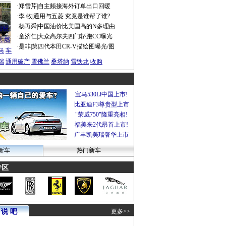
·
郑雪芹
|
自主频接海外订单出口回暖
·
李 牧
|
通用与五菱 究竟是谁帮了谁?
谍照
·
杨再舜
|
中国油价比美国高的N多理由
船税
·
童济仁
|
大众高尔夫四门轿跑CC曝光
沃
燃
·
是非
|
第四代本田CR-V描绘图曝光/图
马
车
瑞
通用破产
雪佛兰
桑塔纳
雪铁龙
收购
宝马530Li中国上市!
比亚迪F3尊贵型上市
"荣威750"隆重亮相!
福美来2代昂首上市!
广丰凯美瑞奢华上市
新车
热门新车
专区
说 吧
更多>>