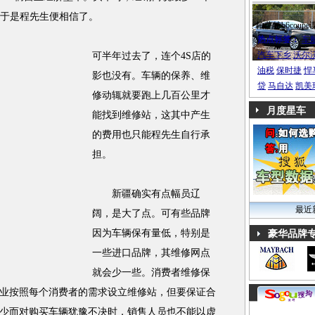
。于是程先生便相信了。
帕萨特b6coupe
热点标签：
车
汽车下乡
沃尔
可半年过去了，连个4S店的
油税
保时捷
悍
影也没有。车辆的保养、维
贷
马自达
凯美
修动辄就要跑上几百公里才
月度星车
能找到维修站，这其中产生
的费用也只能程先生自行承
担。
新疆确实有点幅员辽
最近
阔，是大了点。可有些品牌
因为车辆保有量低，特别是
豪华品牌
一些进口品牌，其维修网点
就会少一些。消费者维修保
业按照每个消费者的需求设立维修站，但要保证合
少而对购买车辆犹豫不决时，销售人员也不能以虚