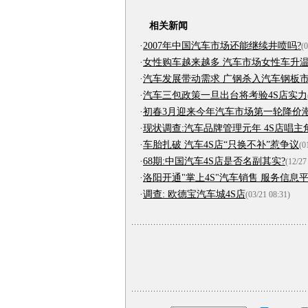
相关新闻
·
2007年中国汽车市场还能继续井喷吗?
(0
·
女性购车越来越多 汽车市场女性车升
·
汽车发展带动需求 广钢杀入汽车钢板
·
汽车三包政策一旦出台将考验4S店实力
·
初春3月迎来今年汽车市场第一轮降价
·
现状调查:汽车品牌管理元年 4S店唱主
·
车胎扎破 汽车4S店“只换不补”惹争议
(0
·
68期:中国汽车4S店是否名副其实?
(12/27
·
洛阳开通"掌上4S"汽车销售 服务信息
·
调查: 欧德宝汽车城4S店
(03/21 08:31)