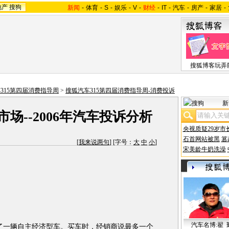
地产
搜狗
新闻
-
体育
-
S
-
娱乐
-
V
-
财经
-
IT
-
汽车
-
房产
-
家居
-
搜狐博客玩弄
315第四届消费指导周
>
搜狐汽车315第四届消费指导周-消费投诉
新
场--2006年汽车投诉分析
央视质疑29岁市
石首网站被黑
篡
[
我来说两句
] [字号：
大
中
小
]
宋美龄牛奶洗澡
汽车名博:翟 
了一辆自主经济型车。买车时，经销商说最多一个