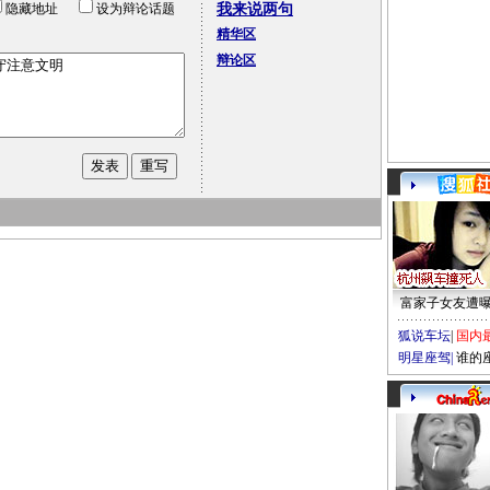
隐藏地址
设为辩论话题
我来说两句
精华区
辩论区
富家子女友遭
狐说车坛
|
国内
明星座驾
|
谁的