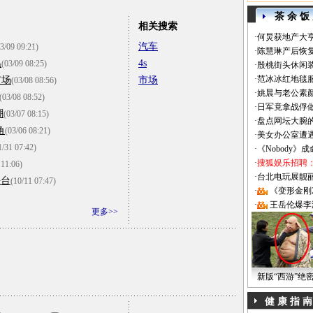
茶 余 饭
相关搜索
·
何炅获地产大亨
汽车
3/09 09:21)
·
陈慧琳产后恢复
温
4s
(03/09 08:25)
·
殷桃街头休闲装
·
范冰冰红地毯
市场
市场
(03/08 08:56)
·
姚晨与老公素
(03/08 08:52)
·
日军竟拿战俘
潮
(03/07 08:15)
·
盘点网坛大腕
角
(03/06 08:21)
·
美女办公室遭
1/31 07:42)
·
《Nobody》
·
搜狐娱乐招聘
 11:06)
·
台北电玩展靓丽Sh
平台
(10/11 07:47)
·
《变形金刚
·
王岳伦爆李
更多>>
新版“西游”绝
健 康 指 南