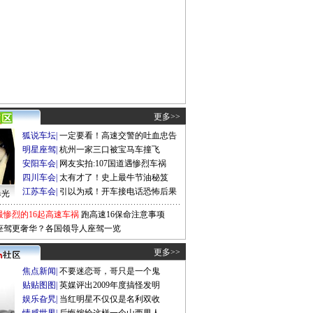
更多>>
狐说车坛
|
一定要看！高速交警的吐血忠告
明星座驾
|
杭州一家三口被宝马车撞飞
安阳车会
|
网友实拍:107国道遇惨烈车祸
四川车会
|
太有才了！史上最牛节油秘笈
江苏车会
|
引以为戒！开车接电话恐怖后果
曝光
最惨烈的16起高速车祸
跑高速16保命注意事项
座驾更奢华？各国领导人座驾一览
更多>>
焦点新闻
|
不要迷恋哥，哥只是一个鬼
贴贴图图
|
英媒评出2009年度搞怪发明
娱乐旮旯
|
当红明星不仅仅是名利双收