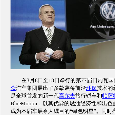
在3月8日至18日举行的第77届日内瓦国
众
汽车集团展出了多款装备前沿
环保
技术的
是全球首发的新一代
高尔夫
旅行轿车和
帕萨
BlueMotion，以其优异的燃油经济性和出
成为本届车展令人瞩目的“绿色明星”。同时