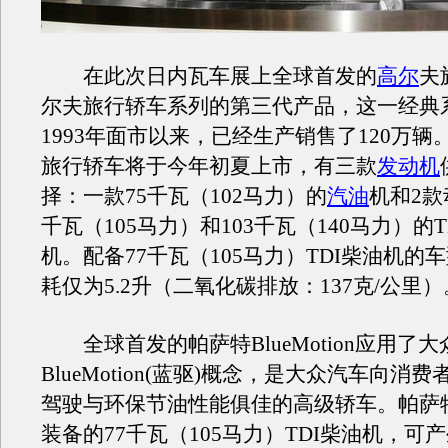
在此次日内瓦车展上全球首发的
高尔
夫
尔夫旅行轿车系列的第三代产品，这一经典
1993年面市以来，已经生产销售了120万辆
旅行轿车将于今年初夏上市，有三款
发动机
择：一款75千瓦（102马力）的
汽油
机和2款
千瓦（105马力）和103千瓦（140马力）的
机。配备77千瓦（105马力）TDI柴油机的
耗仅为5.2升（二氧化碳排放：137克/公里）
全球首发的帕萨特BlueMotion应用了
BlueMotion(蓝驱)概念，是大众汽车向消
驾驶与环保节油性能俱佳的高级轿车。帕萨特Blu
装备的77千瓦（105马力）TDI柴油机，可