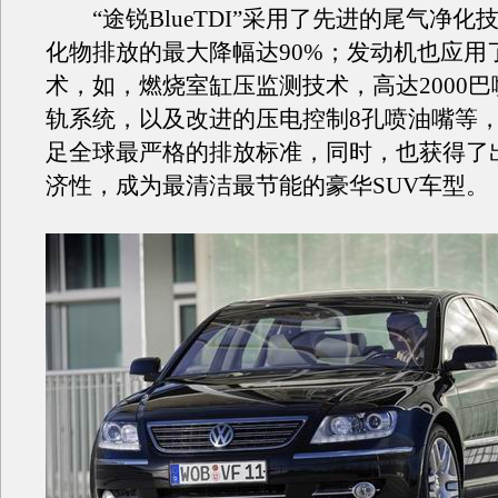
“途锐BlueTDI”采用了先进的尾气净化
化物排放的最大降幅达90%；发动机也应用
术，如，燃烧室缸压监测技术，高达2000
轨系统，以及改进的压电控制8孔喷油嘴等
足全球最严格的排放标准，同时，也获得了
济性，成为最清洁最节能的豪华SUV车型。