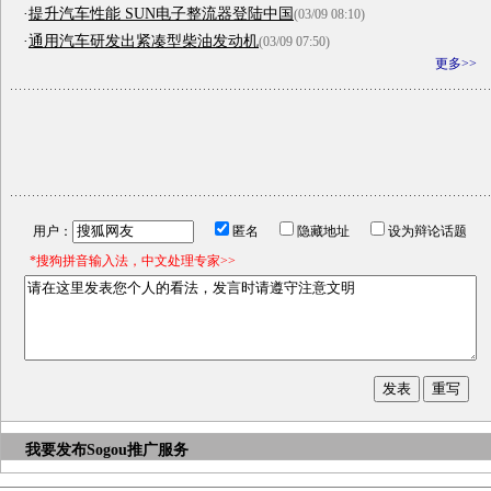
·
提升汽车性能 SUN电子整流器登陆中国
(03/09 08:10)
·
通用汽车研发出紧凑型柴油发动机
(03/09 07:50)
更多>>
用户：
匿名
隐藏地址
设为辩论话题
*搜狗拼音输入法，中文处理专家>>
我要发布
Sogou推广服务