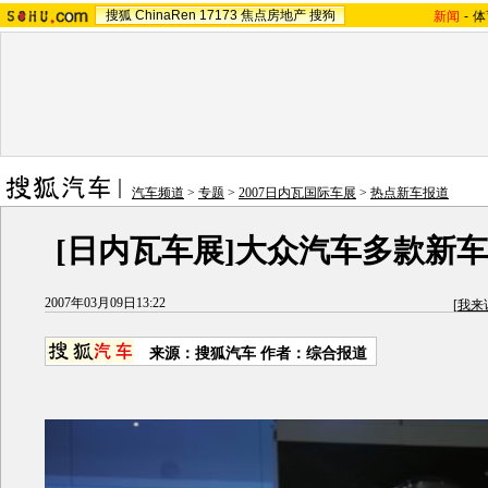
搜狐
ChinaRen
17173
焦点房地产
搜狗
新闻
-
体
汽车频道
>
专题
>
2007日内瓦国际车展
>
热点新车报道
[日内瓦车展]大众汽车多款新
2007年03月09日13:22
[
我来
来源：搜狐汽车 作者：综合报道