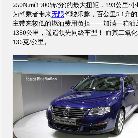
250N.m(1900转/分)的最大扭矩，193公里
为驾乘者带来
无限
驾驶乐趣，百公里5.1升
主带来较低的燃油费用负担——加满一箱油
1350公里，遥遥领先同级车型！ 而其二氧
136克/公里。