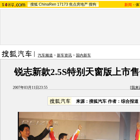
搜狐
ChinaRen
17173
焦点房地产
搜狗
新闻
-
体
汽车频道
>
新车资讯
>
国内新车
锐志新款2.5S特别天窗版上市售价
2007年03月11日23:55
[
我来
来源：搜狐汽车 作者：综合报道