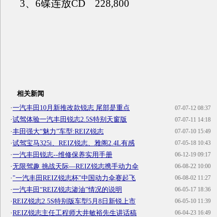
3、6碟连放CD 228,800
相关新闻
·
一汽丰田10月新推改款锐志 尾部是重点
07-07-12 08:37
·
试驾体验一汽丰田锐志2.5S特别天窗版
07-07-11 14:18
·
丰田强大“魅力”车型:REIZ锐志
07-07-10 15:49
·
试驾宝马325i、REIZ锐志、雅阁2.4L有感
07-05-18 10:43
·
一汽丰田锐志--维修保养实用手册
06-12-19 09:17
·
无限驾趣 挑战天际—REIZ锐志携手动力伞
06-08-22 10:00
·
"一汽丰田REIZ锐志杯"中国动力伞赛起飞
06-08-02 11:27
·
一汽丰田“REIZ锐志渗油”情况的说明
06-05-17 18:36
·
REIZ锐志2.5S特别版车型5月8日新锐上市
06-05-10 11:39
·
REIZ锐志主任工程师大井敏裕先生讲话稿
06-04-23 16:49