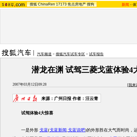
搜狐
ChinaRen
17173
焦点房地产
搜狗
新闻
-
体
汽车频道
>
搜狐汽车试车专区
>
试车报告
潜龙在渊 试驾三菱戈蓝体验4
2007年03月12日09:28
[
我来
来源：广州日报 作者：汪云青
试驾体验4大惊喜
一是外形
戈蓝
(
戈蓝新闻
,
戈蓝说吧
)
的外形胜在大气而时尚，