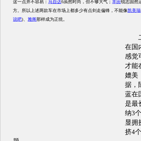
这一点并不容易：
马自达
6虽然时尚，但不够大气；
丰田
锐志固然
方。所以上述两款车在市场上都多少有点剑走偏锋，不能像
凯美瑞
说吧
)
、
雅阁
那样成为正统。
二
在国
感觉
才能
媲美
据，
蓝在
是最
纳3
显拥
挤4