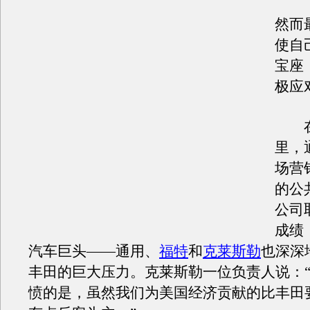
然而
使自
宝座
极应
在过
里，
场营
的公
公司
成绩
汽车巨头——通用、
福特
和
克莱斯勒
也深深
丰田的巨大压力。克莱斯勒一位负责人说：
愤的是，虽然我们为美国经济贡献的比丰田