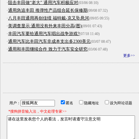
·
阻击丰田做“老大” 通用汽车积极应对
(03/06 08:10)
·
通用急追丰田 推弹性产品组合延长保修期
(09/08 07:32)
·
八月丰田通用再创佳绩 福特戴-克又坠悬河
(09/05 09:55)
·
美调查显示:通用没有外来丰田分高(图)
(09/01 07:43)
·
丰田汽车要给通用汽车唱出战争游戏?
(07/18 11:40)
·
通用汽车比丰田汽车非成本支出多2300美元
(03/07 08:47)
·
通用和丰田继续合作 致力于汽车安全研究
(03/06 07:48)
更多>>
用户：
匿名
隐藏地址
设为辩论话题
*搜狗拼音输入法，中文处理专家>>