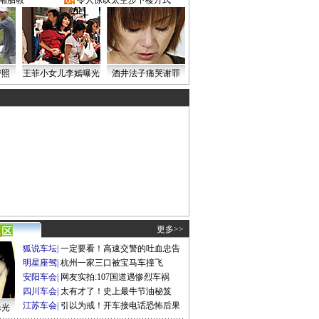
湘胎教
·
令人惊叹太空步下楼方式
密照
王菲小女儿李嫣曝光
酒井法子痛哭谢罪
更多>>
狐说车坛
|
一定要看！高速交警的吐血忠告
明星座驾
|
杭州一家三口被宝马车撞飞
安阳车会
|
网友实拍:107国道遇惨烈车祸
四川车会
|
太有才了！史上最牛节油秘笈
江苏车会
|
引以为戒！开车接电话恐怖后果
曝光