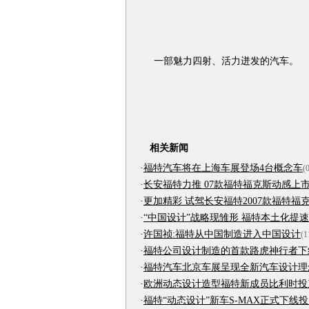
一部魅力四射、活力迸发的汽车。
相关新闻
·
福特汽车将在上海车展登场4台概念车
(
·
长安福特力推 07款福特福克斯动感上
·
更加精彩 试驾长安福特2007款福特福
·
“中国设计”战略现雏形 福特本土化提速
·
许国祯:福特从中国制造进入中国设计
(1
·
福特公司设计制造的首款路虎神行者下
·
福特汽车北京车展呈现全新汽车设计理
·
欧洲动态设计造型福特新成员比利时投
·
福特“动态设计”新车S-MAX正式下线