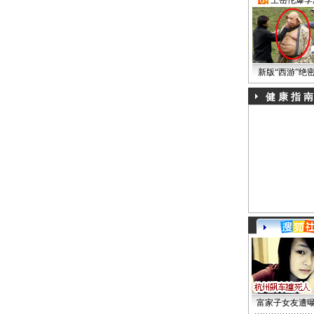
·
王岳伦爆李
新版“西游”绝
健 康 指 南
富家子女友遭