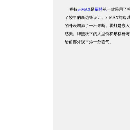
福特
S-MAX
是
福特
第一款采用了福特
了较早的新边锋设计。S-MAX前
的外表增添了一种果断。雾灯是嵌入
感美。牌照板下的大型倒梯形格栅与
给前部外观平添一分霸气。