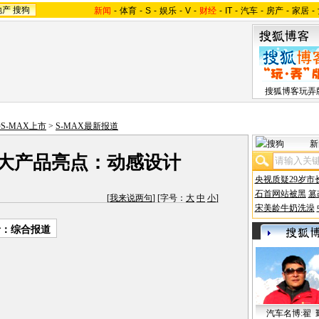
地产
搜狗
新闻
-
体育
-
S
-
娱乐
-
V
-
财经
-
IT
-
汽车
-
房产
-
家居
-
搜狐博客玩弄
S-MAX上市
>
S-MAX最新报道
新
三大产品亮点：动感设计
央视质疑29岁市
石首网站被黑
篡
[
我来说两句
] [字号：
大
中
小
]
宋美龄牛奶洗澡
者：综合报道
汽车名博:翟 