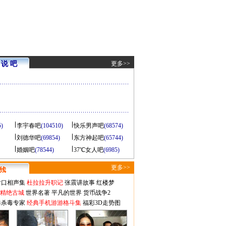
说 吧
更多>>
5)
李宇春吧
(104510)
快乐男声吧
(68574)
刘德华吧
(69854)
东方神起吧
(65744)
婚姻吧
(78544)
37℃女人吧
(6985)
更多>>
对口相声集
杜拉拉升职记
张震讲故事
红楼梦
-精绝古城
世界名著
平凡的世界
货币战争2
毒杀毒专家
经典手机游游格斗集
福彩3D走势图