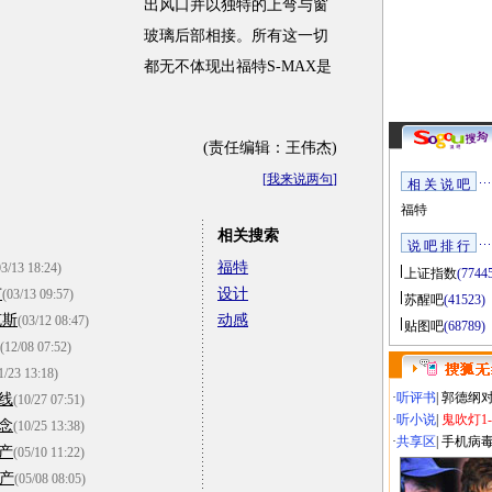
出风口并以独特的上弯与窗
玻璃后部相接。所有这一切
都无不体现出福特S-MAX是
(责任编辑：王伟杰)
[
我来说两句
]
相 关 说 吧
福特
相关搜索
说 吧 排 行
福特
03/13 18:24)
上证指数
(7744
市
设计
(03/13 09:57)
苏醒吧
(41523)
克斯
动感
(03/12 08:47)
贴图吧
(68789)
(12/08 07:52)
1/23 13:18)
·
听评书
|
郭德纲
线
(10/27 07:51)
·
听小说
|
鬼吹灯1
念
(10/25 13:38)
·
共享区
|
手机病
产
(05/10 11:22)
投产
(05/08 08:05)