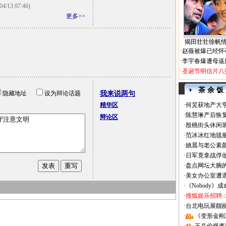
04/13 07:46)
更多>>
揭田壮壮徐帆
·
赵薇被爆已经怀
·
李宇春爆遭母逼
·
圣诞节明信片八
茶 余 饭
隐藏地址
设为辩论话题
我来说两句
精华区
·
何炅获地产大亨
·
陈慧琳产后恢复
辩论区
·
殷桃街头休闲装
·
范冰冰红地毯
·
姚晨与老公素
·
日军竟拿战俘
·
盘点网坛大腕
·
美女办公室遭
·
《Nobody》
·
搜狐娱乐招聘
·
台北电玩展靓丽Sh
·
《变形金刚