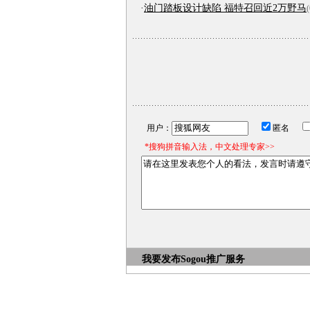
·
油门踏板设计缺陷 福特召回近2万野马
(
用户：
匿名
*搜狗拼音输入法，中文处理专家>>
我要发布
Sogou推广服务