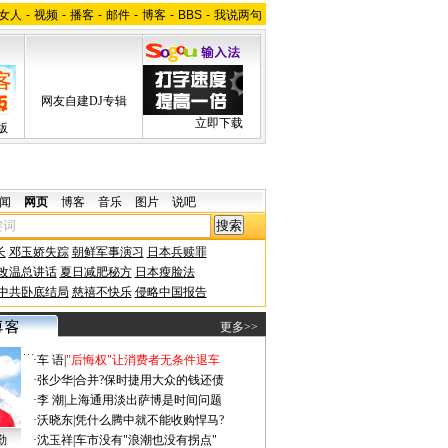
女人
-
视频
-
播客
-
邮件
-
博客
-
BBS
-
我说两句
网友自建DJ专辑
立即下载
版
闻
网页
博客
音乐
图片
说吧
长
邓玉娇失踪
朝鲜军事演习
日本兵赎罪
改温总讲话
夏日减肥秘方
日本瘦脸法
中共卧底结局
慈禧不快乐
侵略中国报告
更多>>
·
车 语
|
"后悔权"让消费者无条件退车
·
张少华
|
合并?保时捷用大众的钱还债
·
李 潮
|
上海通用淡出萨博是时间问题
·
沃晓东
|
凭什么腾中就不能收购悍马?
勤
·
沈玉祥
|
车市没有"浪潮也没有拐点"