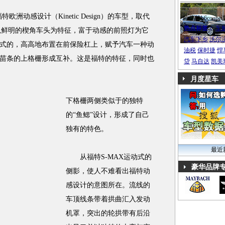
欧洲动感设计（Kinetic Design）的车型，取代
帕萨特b6coupe
热点标签：
车
端以鲜明的楔角车头为特征，富于动感的前照灯为它
汽车下乡
沃尔
式的，高高地布置在前保险杠上，赋予汽车一种动
油税
保时捷
悍
苗条的上格栅形成互补。这是福特的特征，同时也
贷
马自达
凯美
月度星车
下格栅两侧类似于的独特
的“鱼鳃”设计，形成了自己
独有的特色。
最近
从福特S-MAX运动式的
豪华品牌
侧影，使人不难看出福特动
感设计的意图所在。流线的
车顶线条带着拱曲汇入发动
机罩，突出的轮拱带有后沿