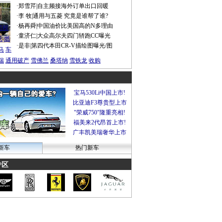
·
郑雪芹
|
自主频接海外订单出口回暖
·
李 牧
|
通用与五菱 究竟是谁帮了谁?
谍照
·
杨再舜
|
中国油价比美国高的N多理由
船税
·
童济仁
|
大众高尔夫四门轿跑CC曝光
沃
燃
·
是非
|
第四代本田CR-V描绘图曝光/图
马
车
瑞
通用破产
雪佛兰
桑塔纳
雪铁龙
收购
宝马530Li中国上市!
比亚迪F3尊贵型上市
"荣威750"隆重亮相!
福美来2代昂首上市!
广丰凯美瑞奢华上市
新车
热门新车
专区