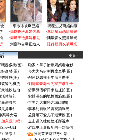
情史
李冰冰被爆已婚
揭秘生父离婚内幕
孕
·
揭刘晓庆离婚内幕
·
李幼斌新恋情曝光
婚
·
周迅王艳婆媳相见
·
陆毅爱女照首曝光
折
·
刘嘉玲自曝正造人
·
陈好新男友被曝光
 后
更多>>
喂猕猴桃(图)
·
独家：章子怡带妈妈看电影
好身材(图)
·
佟大为马伊琍再度牵手(图)
秀性感(图)
·
倪萍赵忠祥十年后再携手
服装皆为租赁
·
刘涛富豪老公为家产求生子
颜乘地铁被拍
·
舒淇醉酒瞬间惨被抓拍(图)
做活体解剖
·
实拍漂亮的地摊西施(组图)
的暴烈脾气
·
世界九大罪恶之城(组图)
遇灵异事件
·
李孝利新欢私密视频曝光
成命案导火索
·
孟庭苇可爱儿子最新照(图)
：加入我们吧！
·
点击进入搜狐娱乐影视库
owGirl
·
游戏史上最般配的十对情侣
2》送票！
·
张元首透露戒毒生活