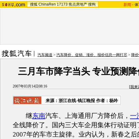
搜狐
ChinaRen
17173
焦点房地产
搜狗
新闻
-
体
汽车频道
>
汽车降价、促销、涨价、报价信息一网打尽
>
降价
三月车市降字当头 专业预测降
2007年03月14日08:16
[
我来
来源：浙江在线-钱江晚报 作者：杨吟
继
东南
汽车、上海通用厂方降价后，
一
全线降价了。国内三大车企用集体行动证明
2007年的车市主旋律。业内认为，新春之