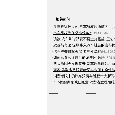
相关新闻
·
质量投诉还是热 汽车维权以协商为主
(0
·
汽车维权为何坚冰难破?
(03/13 17:58)
·
访谈:汽车和谐消费不要过分指望"三包"
·
欣喜与考验 深圳步入汽车社会的喜与
·
汽车消费维权火候 要理性拿捏
(03/13 09:
·
如何营造和谐理性的消费环境
(03/13 09:4
·
两大原因令投诉攀升 新车质量问题占
·
商家误导 多数消费者买车少问安全性
·
消费者眼中的汽车消费与维权十大新闻
·
3.15提醒商家诚信经营 消费者宜理性