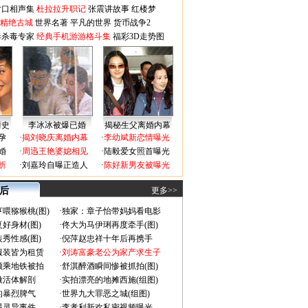
对口相声集
杜拉拉升职记
张震讲故事
红楼梦
-精绝古城
世界名著
平凡的世界
货币战争2
毒杀毒专家
经典手机游游格斗集
福彩3D走势图
情史
李冰冰被爆已婚
揭秘生父离婚内幕
孕
·
揭刘晓庆离婚内幕
·
李幼斌新恋情曝光
婚
·
周迅王艳婆媳相见
·
陆毅爱女照首曝光
折
·
刘嘉玲自曝正造人
·
陈好新男友被曝光
 后
更多>>
喂猕猴桃(图)
·
独家：章子怡带妈妈看电影
好身材(图)
·
佟大为马伊琍再度牵手(图)
秀性感(图)
·
倪萍赵忠祥十年后再携手
服装皆为租赁
·
刘涛富豪老公为家产求生子
颜乘地铁被拍
·
舒淇醉酒瞬间惨被抓拍(图)
做活体解剖
·
实拍漂亮的地摊西施(组图)
的暴烈脾气
·
世界九大罪恶之城(组图)
遇灵异事件
·
李孝利新欢私密视频曝光