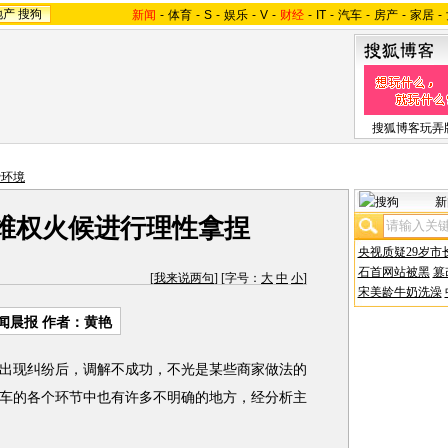
地产
搜狗
新闻
-
体育
-
S
-
娱乐
-
V
-
财经
-
IT
-
汽车
-
房产
-
家居
-
搜狐博客玩弄
费环境
新
维权火候进行理性拿捏
央视质疑29岁市
石首网站被黑
篡
[
我来说两句
] [字号：
大
中
小
]
宋美龄牛奶洗澡
闻晨报 作者：黄艳
现纠纷后，调解不成功，不光是某些商家做法的
车的各个环节中也有许多不明确的地方，经分析主