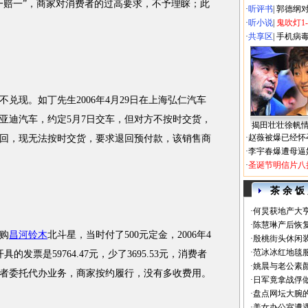
一赔一”，商家对消费者的过高要求，不予理睬；此
·
听评书
|
郭德纲
·
听小说
|
鬼吹灯1
·
共享区
|
手机病
现。如丁先生2006年4月29日在上海弘仁汽车
亚迪汽车，约定5月7日交车，但对方不按时交货，
揭田壮壮徐帆
·
赵薇被爆已经怀
回，现无法按时交货，要求退回预付款，该销售商
·
李宇春爆遭母逼
·
圣诞节明信片八
茶 余 饭
·
何炅获地产大亨
·
陈慧琳产后恢复
日购
昌河铃木
北斗星，当时付了500元定金，2006年4
·
殷桃街头休闲装
·
范冰冰红地毯
具的发票是59764.47元，少了3695.53元，消费者
·
姚晨与老公素
者委托代办业务，商家按约履行，没有多收费用。
·
日军竟拿战俘
·
盘点网坛大腕
·
美女办公室遭