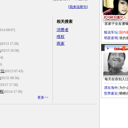
[
我来说两句
]
相关搜索
富家子女友遭
消费者
3/14 08:07)
狐说车坛
|
国内
维权
明星座驾
|
谁的
商家
(03/13 17:28)
忧
(03/13 10:38)
54)
6)
首位
(03/13 07:43)
能
(01/31 09:56)
每天在吞别人
(03/17 17:58)
漂在海外
|
为什
维权
(03/14 17:39)
型男索女
|
晒晒
更多>>