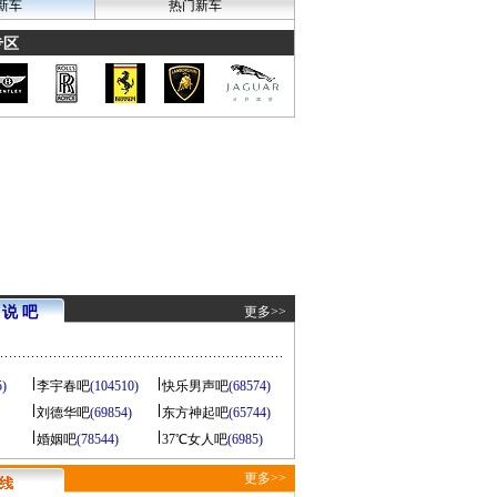
新车
热门新车
专区
说 吧
更多>>
5)
李宇春吧
(104510)
快乐男声吧
(68574)
刘德华吧
(69854)
东方神起吧
(65744)
婚姻吧
(78544)
37℃女人吧
(6985)
更多>>