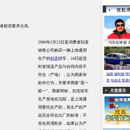
者赔偿要求太高。
2006年2月23日某消费者到某
汽车名博:翟 
销售公司购买一辆上海通用
帕萨特b6coupe
生产的
别克
轿车，24日提货
热点标签：
车
时发现该产品与合同内容不
汽车下乡
沃尔
油税
保时捷
悍
符合（产地），认为商家有
贷
马自达
凯美
欺诈行为，并要求商家“退一
月度星车
赔一”。商家辩称，别克轿车
生产基地在沈阳，是上海通
用委托生产的，其生产的产
品完全符合出厂的标准，不
存在所谓欺诈，如果认为产