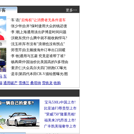
更多>>
·
车 语
|
"后悔权"让消费者无条件退车
·
张少华
|
合并?保时捷用大众的钱还债
·
李 潮
|
上海通用淡出萨博是时间问题
·
沃晓东
|
凭什么腾中就不能收购悍马?
勤
·
沈玉祥
|
车市没有"浪潮也没有拐点"
·
郑雪芹
|
自主频接海外订单出口回暖
·
李 牧
|
通用与五菱 究竟是谁帮了谁?
谍照
·
杨再舜
|
中国油价比美国高的N多理由
船税
·
童济仁
|
大众高尔夫四门轿跑CC曝光
沃
燃
·
是非
|
第四代本田CR-V描绘图曝光/图
马
车
瑞
通用破产
雪佛兰
桑塔纳
雪铁龙
收购
宝马530Li中国上市!
比亚迪F3尊贵型上市
"荣威750"隆重亮相!
福美来2代昂首上市!
广丰凯美瑞奢华上市