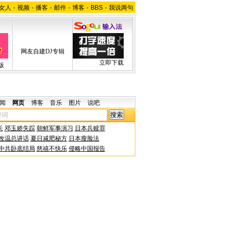
女人
-
视频
-
播客
-
邮件
-
博客
-
BBS
-
我说两句
网友自建DJ专辑
立即下载
版
闻
网页
博客
音乐
图片
说吧
长
邓玉娇失踪
朝鲜军事演习
日本兵赎罪
改温总讲话
夏日减肥秘方
日本瘦脸法
中共卧底结局
慈禧不快乐
侵略中国报告