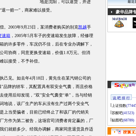
地是沈阳，可以退货，并进
最近
“退一赔一”，商家难以接受。
豪华品牌
2003年9月23日，某消费者购买的别克
凯越
手
变速箱
，2005年5月车子的变速箱发生故障，经修理
箱的许多零件，车况仍不佳，后在专业办调解下，
公司协商，同意更换变速箱，价值1.8万元。但消
家难以接受，不予补偿。
己见。如去年4月18日，黄先生在某汽销公司的
蝶”品牌的轿车，其配置具有双安全气囊，而且价格
使用后却发现，“双”安全气囊变“单”，当与经销
说 吧 排 行
词地说，该厂生产的车从没有生产过两个安全气
上证指数
(7744
是上当受骗者，目前已经终止了和该厂的代销关
苏醒吧
(41523)
贴图吧
(68789)
厂方作为第二被告，这场官司消费者肯定赢的，厂
我们就赔多少。经我办调解，商家同意退货及作适