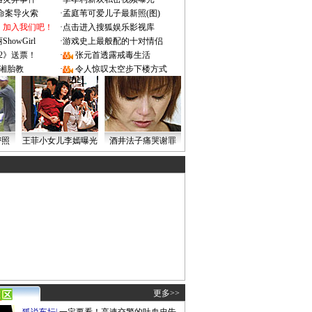
成命案导火索
·
孟庭苇可爱儿子最新照(图)
：加入我们吧！
·
点击进入搜狐娱乐影视库
owGirl
·
游戏史上最般配的十对情侣
2》送票！
·
张元首透露戒毒生活
湘胎教
·
令人惊叹太空步下楼方式
密照
王菲小女儿李嫣曝光
酒井法子痛哭谢罪
更多>>