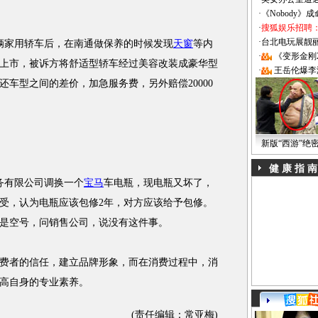
·
《Nobody》
·
搜狐娱乐招聘
·
台北电玩展靓丽Sh
辆家用轿车后，在南通做保养的时候发现
天窗
等内
·
《变形金刚
上市，被诉方将舒适型轿车经过美容改装成豪华型
·
王岳伦爆李
车型之间的差价，加急服务费，另外赔偿20000
新版“西游”绝
健 康 指 南
务有限公司调换一个
宝马
车电瓶，现电瓶又坏了，
受，认为电瓶应该包修2年，对方应该给予包修。
是空号，问销售公司，说没有这件事。
者的信任，建立品牌形象，而在消费过程中，消
高自身的专业素养。
(责任编辑：常亚梅)