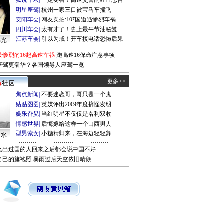
狐说车坛
|
一定要看！高速交警的吐血忠告
明星座驾
|
杭州一家三口被宝马车撞飞
安阳车会
|
网友实拍:107国道遇惨烈车祸
四川车会
|
太有才了！史上最牛节油秘笈
江苏车会
|
引以为戒！开车接电话恐怖后果
曝光
最惨烈的16起高速车祸
跑高速16保命注意事项
座驾更奢华？各国领导人座驾一览
更多>>
焦点新闻
|
不要迷恋哥，哥只是一个鬼
贴贴图图
|
英媒评出2009年度搞怪发明
娱乐旮旯
|
当红明星不仅仅是名利双收
情感世界
|
后悔嫁给这样一个山西男人
型男索女
|
小糖精归来，在海边轻轻舞
口水
么出过国的人回来之后都会说中国不好
自己的旗袍照
暴雨过后天空依旧晴朗