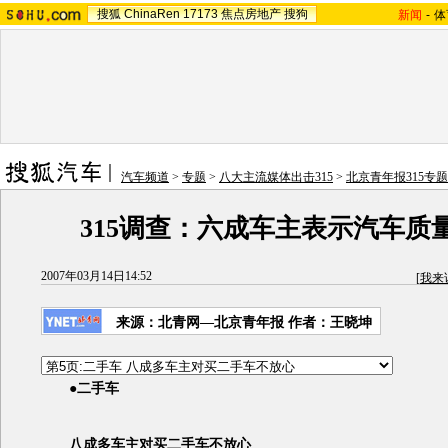
搜狐
ChinaRen
17173
焦点房地产
搜狗
新闻
-
体
汽车频道
>
专题
>
八大主流媒体出击315
>
北京青年报315专题
315调查：六成车主表示汽车质
2007年03月14日14:52
[
我来
来源：北青网—北京青年报 作者：王晓坤
●二手车
八成多车主对买二手车不放心