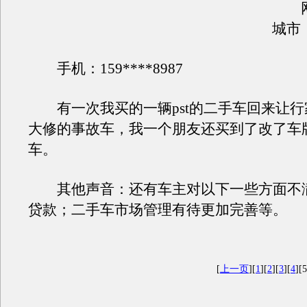
网名
城市
手机：159****8987
有一次我买的一辆pst的二手车回来让行
大修的事故车，我一个朋友还买到了改了车
车。
其他声音：还有车主对以下一些方面不
贷款；二手车市场管理有待更加完善等
[
上一页
][
1
][
2
][
3
][
4
][5