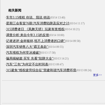
相关新闻
·
车市3.15维权 你说、我说 他说
(03/14 13:40)
·
星期三会客室76期:汽车消费陷阱及应对之计
(03/14 11:17)
·
315消费者日 《凤舞天骄》玩家有奖维权
(03/14 10:21)
·
调查分析:来自今年3.15的反馈
(03/14 10:00)
·
记者述评:金杯银杯,抵不上消费者的口碑”
(03/14 09:58)
·
深圳汽车销售八大“霸王条款”
(03/14 09:55)
·
汽车维权为何坚冰难破?
(03/13 17:58)
·
骗局揭秘篇:买车 先看“陷阱大全”
(03/13 14:21)
·
汽车“三包”为何定不出时间表
(03/13 09:47)
·
315避免“维权疲劳综合征”营建和谐汽车消费环境
(03/13 09:24)
更多>>